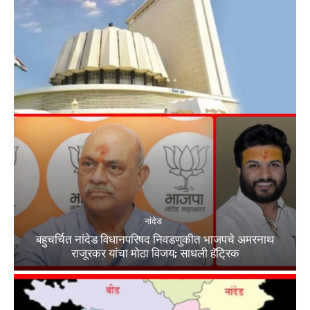
नांदेड
बहुचर्चित नांदेड विधानपरिषद निवडणुकीत भाजपचे अमरनाथ
राजूरकर यांचा मोठा विजय; साधली हॅट्रिक