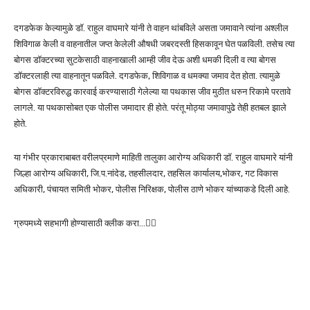
दगडफेक केल्यामुळे डॉ. राहुल वाघमारे यांनी ते वाहन थांबविले असता जमावाने त्यांना अश्लील
शिविगाळ केली व वाहनातील जप्त केलेली औषधी जबरदस्ती हिसकावून घेत पळविली. तसेच त्या
बोगस डॉक्टरच्या सुटकेसाठी वाहनाखाली आम्ही जीव देऊ अशी धमकी दिली व त्या बोगस
डॉक्टरलाही त्या वाहनातून पळविले. दगडफेक, शिविगाळ व धमक्या जमाव देत होता. त्यामुळे
बोगस डॉक्टरविरुद्ध कारवाई करण्यासाठी गेलेल्या या पथकास जीव मुठीत धरुन रिकामे परतावे
लागले. या पथकासोबत एक पोलीस जमादार ही होते. परंतू मोठ्या जमावापुढे तेही हतबल झाले
होते.
या गंभीर प्रकाराबाबत वरीलप्रमाणे माहिती तालुका आरोग्य अधिकारी डॉ. राहुल वाघमारे यांनी
जिल्हा आरोग्य अधिकारी, जि.प.नांदेड, तहसीलदार, तहसिल कार्यालय,भोकर, गट विकास
अधिकारी, पंचायत समिती भोकर, पोलीस निरिक्षक, पोलीस ठाणे भोकर यांच्याकडे दिली आहे.
ग्रुपमध्ये सहभागी होण्यासाठी क्लीक करा…👆🏻