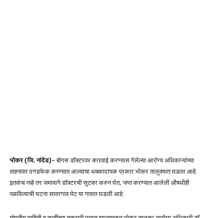
भोकर (जि. नांदेड)-
बोगस डॉक्टरवर कारवाई करण्यास गेलेल्या आरोग्य अधिकाऱ्यांच्या
वाहनावर दगडफेक करण्यात आल्याचा धक्कादायक प्रकार भोकर तालुक्यात घडला आहे.
इतकंच नव्हे तर जमावाने डॉक्टरची सुटका करुन घेत, जप्त करण्यात आलेली औषधीही
पळविल्याची घटना सावरगाव मेट या गावात घडली आहे.
गोपनीय माहिती व काहींच्या तक्रारी प्राप्त झाल्यावरुन भोकर तालुका आरोग्य अधिकारी डॉ.