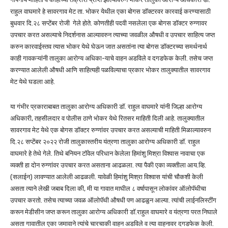
राहुल वाघमारे हे सावरगाव मेट ता. भोकर येथील एका बोगस डॉक्टरवर कारवाई करण्यासाठी
बुधवार दि.२८ सप्टेंबर रोजी गेले होते. कोणतीही पदवी नसलेला एक बोगस डॉक्टर रुग्णावर
उपचार करत असल्याचे निदर्शनास आल्यावरुन त्याच्या जवळील औषधी व उपचार साहित्य जप्त
करुन कारवाईस्तव त्यास भोकर येथे घेऊन जात असतांना त्या बोगस डॉक्टरच्या समर्थनार्थ
काही गावकऱ्यांनी तालुका आरोग्य अधिका-याचे वाहन अडविले व दगडफेक केली. तसेच जप्त
करण्यात आलेली औषधी आणि साहित्यही पळविल्याचा प्रकार भोकर तालुक्यातील सावरगाव
मेट येथे घडला आहे.
या गंभीर प्रकाराबाबत तालुका आरोग्य अधिकारी डॉ. राहुल वाघमारे यांनी जिल्हा आरोग्य
अधिकारी, तहसीलदार व पोलीस ठाणे भोकर येथे रितसर माहिती दिली आहे. तालुक्यातील
सावरगाव मेट येथे एक बोगस डॉक्टर रुग्णांवर उपचार करत असल्याची माहिती मिळाल्यावरुन
दि.२८ सप्टेंबर २०२२ रोजी तालुकास्तरीय यंत्रणा तालुका आरोग्य अधिकारी डॉ. राहुल
वाघमारे हे तेथे गेले. तिथे बनियन टॉवेल परिधान केलेला हिमांशु मिश्रा विश्वास नावाचा एक
व्यक्ती हा दोन रुग्णांवर उपचार करत असताना आढळला. त्या पैकी एका व्यक्तीला आय.व्हि.
(सलाईन) लावण्यात आलेली आढळली. यावेळी हिमांशु मिश्रा विश्वास यांची चौकशी केली
असता त्याने लेखी जबाब दिला की, मी या गावात माघील ८ वर्षापासून लोकांवर ऑलोपॅथीचा
उपचार करतो. तसेच त्याच्या जवळ ऑलोपॅथी औषधी पण आढळुन आल्या. त्यांची लाईनलिस्टींग
करून मेडीसीन जप्त करून तालुका आरोग्य अधिकारी डॉ.राहुल वाघमारे व यंत्रणा परत निघाले
असता गावातील एका जमावाने त्यांचे चारचाकी वाहन अडविले व त्या वाहनावर दगडफेक केली.