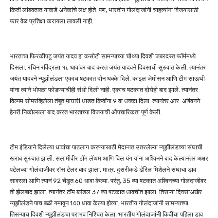
किती लांबवतात याकडे अनेकांचे लक्ष होते. पण, भारतीय गोलंदाजांनी चाहत्यांना विजयासाठी
फार वेळ प्रतिक्षा करायला लावली नाही.
भारताचा फिरकीपटू जयंत यादव हा कसोटी सामन्याच्या चौथ्या दिवशी जबरदस्त फॉर्ममध्ये
दिसला. रचिन रविंद्रला १८ धावांवर बाद करत जयंत यादवने दिवसाची सुरुवात केली. त्यानंतर
जयंत यादवने न्यूझीलंडला एकाच षटकात दोन धक्के दिले. काइल जेमीसन आणि टीम साऊथी
यांना त्याने भोपळा फोडण्याचीही संधी दिली नाही. एकाच षटकात दोघेही बाद झाले. त्यानंतर
विल्यम सोमरव्हिलेला तंबूत माघारी धाडत किवींना 9 वा धक्का दिला. त्यानंतर आर. अश्विनने
हेनरी निकोल्सला बाद करत भारताच्या विजयाची औपचारिकता पूर्ण केली.
टीम इंडियाने दिलेल्या धावांचा पाठलाग करण्यासाठी मैदानात उतरलेल्या न्यूझीलंडच्या संघाची
खराब सुरुवात झाली. सलामीवीर टॉम लॅथम आणि विल यंग यांना अश्विनने बाद केल्यानंतर अक्षर
पटेलच्या गोलंदाजीवर रॉस टेलर बाद झाला. मात्र, दुसरीकडे डॅरिल मिशेलने संघाचा डाव
सावरला आणि त्यानं 92 चेंडूत 60 धावा केल्या. परंतु, 35 व्या षटकात अश्विनच्या गोलंदाजीवर
तो झेलबाद झाला. त्यानंतर टॉम ब्लंडल 37 व्या षटकात धावचीत झाला. तिसऱ्या दिवसाअखेर
न्यूझीलंडने पाच बळी गमावून 140 धावा केल्या होत्या. भारतीय गोलंदाजांनी सामन्याच्या
तिसऱ्याच दिवशी न्यूझीलंडचा पराभव निश्चित केला. भारतीय गोलंदाजांनी किवींचा पहिला डाव