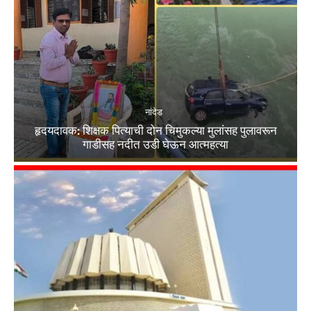
नांदेड
हृदयदावक: शिक्षक पित्याची दोन चिमुकल्या मुलांसह पुलावरून
गाडीसह नदीत उडी घेऊन आत्महत्या