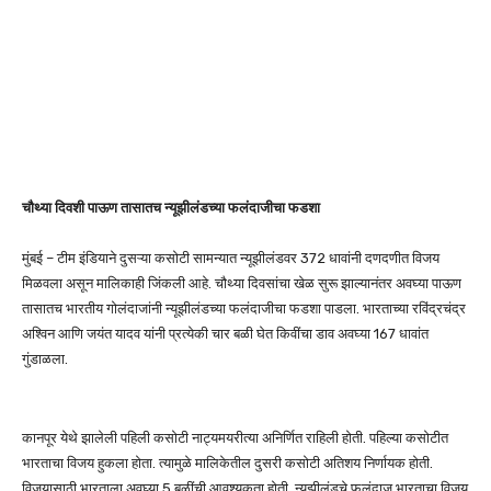
चौथ्या दिवशी पाऊण तासातच न्यूझीलंडच्या फलंदाजीचा फडशा
मुंबई – टीम इंडियाने दुसऱ्या कसोटी सामन्यात न्यूझीलंडवर 372 धावांनी दणदणीत विजय
मिळवला असून मालिकाही जिंकली आहे. चौथ्या दिवसांचा खेळ सुरू झाल्यानंतर अवघ्या पाऊण
तासातच भारतीय गोलंदाजांनी न्यूझीलंडच्या फलंदाजीचा फडशा पाडला. भारताच्या रविंद्रचंद्र
अश्विन आणि जयंत यादव यांनी प्रत्येकी चार बळी घेत किवींचा डाव अवघ्या 167 धावांत
गुंडाळला.
कानपूर येथे झालेली पहिली कसोटी नाट्यमयरीत्या अनिर्णित राहिली होती. पहिल्या कसोटीत
भारताचा विजय हुकला होता. त्यामुळे मालिकेतील दुसरी कसोटी अतिशय निर्णायक होती.
विजयासाठी भारताला अवघ्या 5 बळींची आवश्यकता होती. न्यूझीलंडचे फलंदाज भारताचा विजय