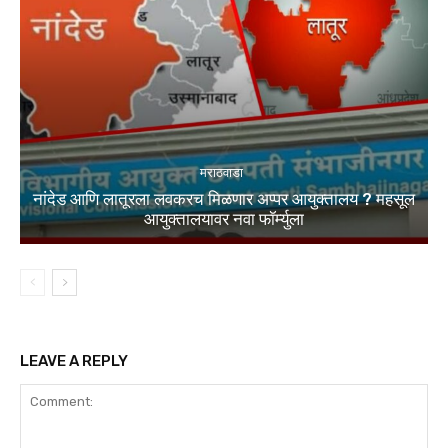
मराठवाडा
नांदेड आणि लातूरला लवकरच मिळणार अप्पर आयुक्तालय ? महसूल
आयुक्तालयावर नवा फॉर्म्युला
LEAVE A REPLY