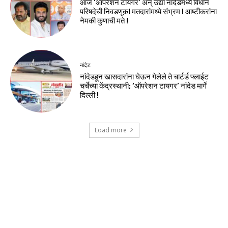
आज ‘ऑपरेशन टायगर’ अन् उद्या नांदेडमध्ये विधान
परिषदेची निवडणूक! मतदारांमध्ये संभ्रम ! आष्टीकरांना
नेमकी कुणाची मते !
नांदेड
नांदेडहून खासदारांना घेऊन गेलेले ते चार्टर्ड फ्लाईट
चर्चेच्या केंद्रस्थानी; ‘ऑपरेशन टायगर’ नांदेड मार्गे
दिल्ली !
Load more