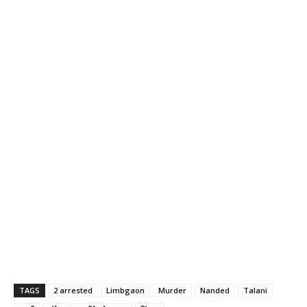
TAGS
2 arrested
Limbgaon
Murder
Nanded
Talani