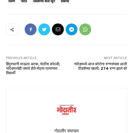
तळणी
नांदेड
भावकीनेच केला खून
लिंबगाव
PREVIOUS ARTICLE
NEXT ARTICLE
हिंदुस्थानी भाऊला अटक, पोलीस कोठडी;
नांदेडमध्ये आज कोरोना रुग्णसंख्या आली
नांदेडमध्येही जमले होते मोठ्या प्रमाणात
दीडशेच्या खाली; 274 रुग्ण झाले बरे
विद्यार्थी
गोदातीर समाचार