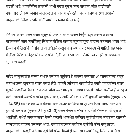
घडली आहे. भावकीतील लोकांनी आधी घरात घुसून जबर मारहाण, नंतर गाडीवरही
उपचारासाठी रुग्णालयात जात असताना परत गाडीवरही जबर मारहाण करण्यात आली.
याप्रकरणी लिंबगाव पोलिसांनी दोघांना ताब्यात घेतले आहे.
शेतीच्या कारणावरून घरात घुसून ही जबर मारहाण करून निर्घृण खून करण्यात आला.
याप्रकरणी सात जणांविरुद्ध लिंबगाव पोलिस ठाण्यात खुनाचा गुन्हा दाखल करण्यात आला आहे.
लिंबगाव पोलिसांनी दोघांना ताब्यात घेतले असून पाच जण फरार असल्याची माहिती सहाय्यक
पोलीस निरीक्षक चंद्रकांत पवार यांनी दिली. ही घटना 31 जानेवारीच्या रात्री सव्वाआठच्या
सुमारास घडली.
नांदेड तालुक्यातील तळणी येथील बळीराम सूर्यवंशी हे आपल्या पत्नीसह 31 जानेवारीच्या रात्री
सव्वाआठच्या सुमारास घरात बसले होते. यावेळी त्यांच्याच भावकीतील काही जण त्यांच्या घरात
घुसले. अश्लील शिवीगाळ करून त्यांना जबर मारहाण करण्यात आली. त्यांच्या पत्नीलाही मारहाण
केली. जखमी अवस्थेत त्यांचा पुतण्या प्रदीप आणि ओमकार यांनी दुचाकी क्रमांक (एमएच 26
– 14 35) वरून तात्काळ नांदेडच्या रुग्णालयात हलविण्याचा प्रयत्न केला. मात्र आरोपींनी
दुचाकी क्रमांक (एमएच 26 यु 43 13) वरून येऊन धानोरा फाटा येथे येऊन त्यांची दुचाकी
अडविली. तेथेही जबर मारहाण केली. जखमी अवस्थेत बळीराम सूर्यवंशी यांना नांदेडच्या खासगी
रुग्णालयात दाखल करण्यात आले. उपचारादरम्यान बळीराम सूर्यवंशी यांचा मृत्यू झाला.
याप्रकरणी जयश्री बळीराम सूर्यवंशी यांच्या फिर्यादीवरून सात जणांविरुद्ध लिंबगाव पोलिस