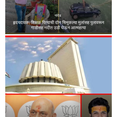
नांदेड
हृदयदावक: शिक्षक पित्याची दोन चिमुकल्या मुलांसह पुलावरून
गाडीसह नदीत उडी घेऊन आत्महत्या