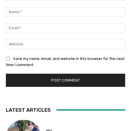
Comment:
Na
Ema
Web
Save my name, email, and website in this browser for the next
time I comment.
LATEST ARTICLES
नांदेड