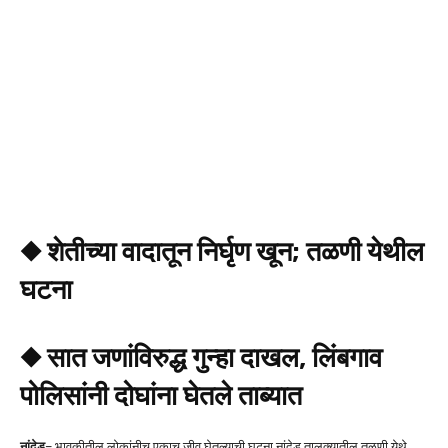
◆ शेतीच्या वादातून निर्घृण खून; तळणी येथील
घटना
◆ सात जणांविरुद्ध गुन्हा दाखल, लिंबगाव
पोलिसांनी दोघांना घेतले ताब्यात
नांदेड
– भावकीतील लोकांनीच एकाच जीव घेतल्याची घटना नांदेड तालुक्यातील तळणी येथे