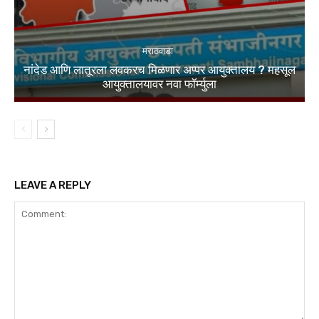
मराठवाडा
नांदेड आणि लातूरला लवकरच मिळणार अप्पर आयुक्तालय ? महसूल
आयुक्तालयावर नवा फॉर्म्युला
LEAVE A REPLY