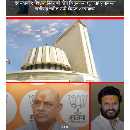
हृदयदावक: शिक्षक पित्याची दोन चिमुकल्या मुलांसह पुलावरून
गाडीसह नदीत उडी घेऊन आत्महत्या
नांदेड