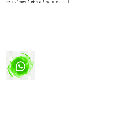
ग्रुपमध्ये सहभागी होण्यासाठी क्लीक करा…👆🏻