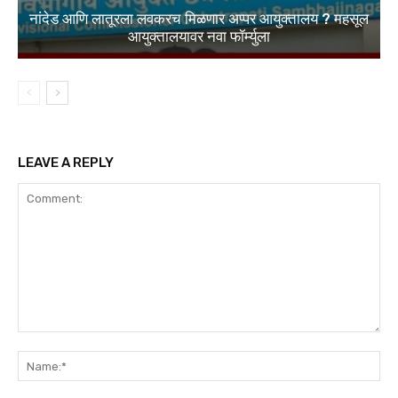
नांदेड आणि लातूरला लवकरच मिळणार अप्पर आयुक्तालय ? महसूल
आयुक्तालयावर नवा फॉर्म्युला
LEAVE A REPLY
Comment:
Na