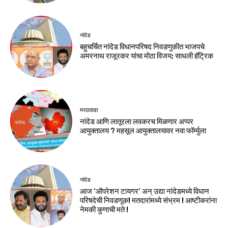
नांदेड
बहुचर्चित नांदेड विधानपरिषद निवडणुकीत भाजपचे
अमरनाथ राजूरकर यांचा मोठा विजय; साधली हॅट्रिक
मराठवाडा
नांदेड आणि लातूरला लवकरच मिळणार अप्पर
आयुक्तालय ? महसूल आयुक्तालयावर नवा फॉर्म्युला
नांदेड
आज ‘ऑपरेशन टायगर’ अन् उद्या नांदेडमध्ये विधान
परिषदेची निवडणूक! मतदारांमध्ये संभ्रम ! आष्टीकरांना
नेमकी कुणाची मते !