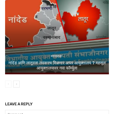
मराठवाडा
नांदेड आणि लातूरला लवकरच मिळणार अप्पर आयुक्तालय ? महसूल
आयुक्तालयावर नवा फॉर्म्युला
LEAVE A REPLY