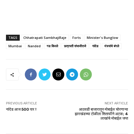
TAGS
Chhatrapati SambhajiRaje
Forts
Minister's Bunglow
Mumbai
Nanded
गड किल्ले
छत्रपती संभाजीराजे
नांदेड
मंत्र्यांचे बंगले
PREVIOUS ARTICLE
NEXT ARTICLE
नांदेड आज 500 पार !
आठवडी बाजारातून मोबाईल चोरणाऱ्या
झारखंडच्या टोळीला शिताफीने अटक; 4
लाखांचे मोबाईल जप्त