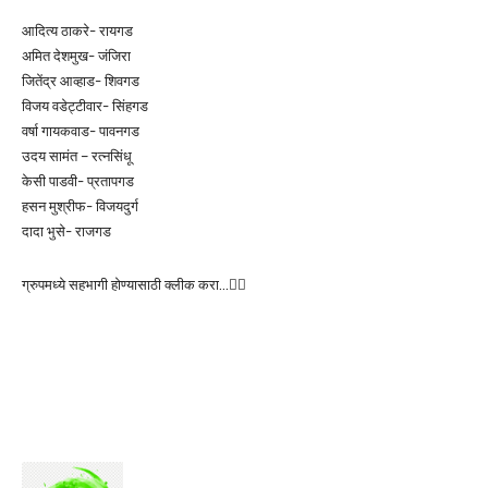
आदित्य ठाकरे- रायगड
अमित देशमुख- जंजिरा
जितेंद्र आव्हाड- शिवगड
विजय वडेट्टीवार- सिंहगड
वर्षा गायकवाड- पावनगड
उदय सामंत – रत्नसिंधू
केसी पाडवी- प्रतापगड
हसन मुश्रीफ- विजयदुर्ग
दादा भुसे- राजगड
ग्रुपमध्ये सहभागी होण्यासाठी क्लीक करा…👆🏻