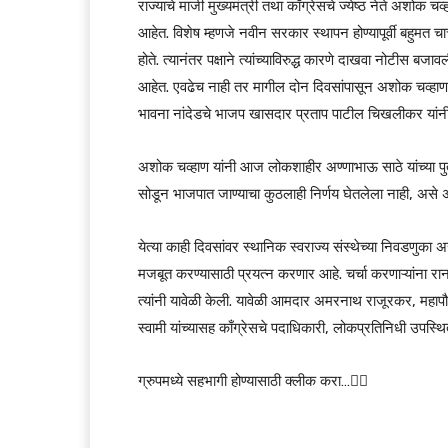
राज्याचे माजी मुख्यमंत्री तथा काँग्रेसचे ज्येष्ठ नेते अशोक चव
आहेत. विशेष म्हणजे नवीन सरकार स्थापन होण्यापूर्वी बहुमत
होते. त्यानंतर पक्षाने त्यांच्याविरुद्ध कारणे दाखवा नोटीस ब
आहेत. एवढेच नाही तर मागील दोन दिवसांपासून अशोक चव्हा
भावना नांदेडचे भाजप खासदार प्रताप पाटील चिखलीकर यांनी व्
अशोक चव्हाण यांनी आज लोकशाहीर अण्णाभाऊ साठे यांच्या पुतळ
सोडून भाजपात जाण्याचा कुठलाही निर्णय घेतलेला नाही, असे अ
येत्या काही दिवसांवर स्थानिक स्वराज्य संस्थेच्या निवडणुका अस
मजबूत करण्यासाठी प्रयत्न करणार आहे. चर्चा करणाऱ्यांना रा
त्यांनी यावेळी केली. यावेळी आमदार अमरनाथ राजूरकर, महाप
स्वामी यांच्यासह काँग्रेसचे पदाधिकारी, लोकप्रतिनिधी उपस्थित
ग्रुपमध्ये सहभागी होण्यासाठी क्लीक करा…👆🏻