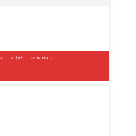
वस
जाहिराती
आमच्याबद्दल