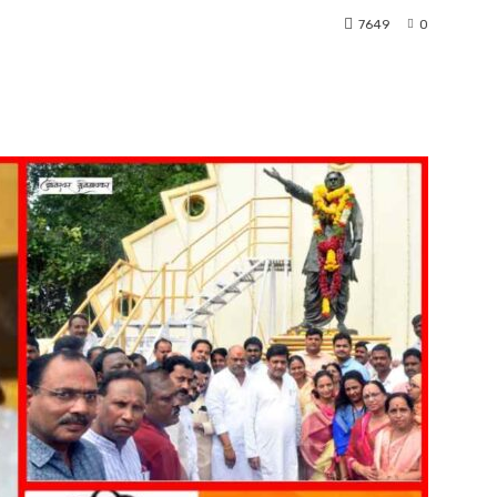
7649
0