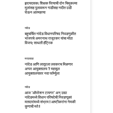
हृदयदावक: शिक्षक पित्याची दोन चिमुकल्या
मुलांसह पुलावरून गाडीसह नदीत उडी
घेऊन आत्महत्या
नांदेड
बहुचर्चित नांदेड विधानपरिषद निवडणुकीत
भाजपचे अमरनाथ राजूरकर यांचा मोठा
विजय; साधली हॅट्रिक
मराठवाडा
नांदेड आणि लातूरला लवकरच मिळणार
अप्पर आयुक्तालय ? महसूल
आयुक्तालयावर नवा फॉर्म्युला
नांदेड
आज ‘ऑपरेशन टायगर’ अन् उद्या
नांदेडमध्ये विधान परिषदेची निवडणूक!
मतदारांमध्ये संभ्रम ! आष्टीकरांना नेमकी
कुणाची मते !