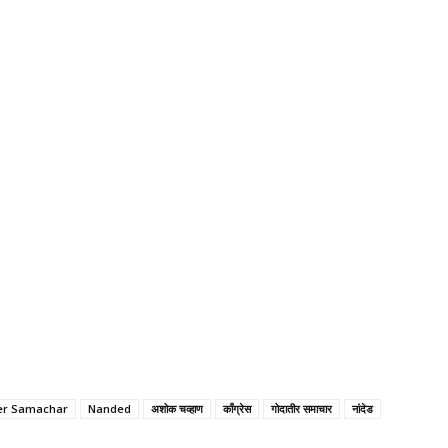
er Samachar
Nanded
अशोक चव्हाण
काँग्रेस
गोदातीर समाचार
नांदेड