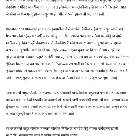
आज दि. १२ मे रोजी पहाटे तीन ते साडेतीन वाजताच्या दरम्यान श्रीक्षेत्र माहूर येथील श्री
देवदेवेश्वर मंदिर जवळील एका दुकानात झोपलेल्या मायलेकीला इंडिका कारने चिरडले. त्यात
लेकीचा जागीच मृत्यू झाला असून आई गंभीर जखमी झाल्याची घटना घडली.
अपघातग्रस्त मायलेकी हदगाव तालुक्यातील मौजे करोडी येेेथील रहिवासी असून लक्ष्मीबाई
शिवराम खंदारे (वय ७० वर्षे) व त्यांची मुलगी शिला आनंदराव इनकर (वय ४८ वर्षे) या दोघी
मागील सहा दिवसांपूर्वी देवदर्शनासाठी देवदेवेश्वरी मंदिराजवळ जवळ माहूरात आल्या होत्या.
दरम्यान माहूरातील श्री देवदेवेश्वर मंदीराजवळील एका दुकानात दि.११ मे च्या रात्री त्या
झोपल्या होत्या. त्यावेळी पहाटे साडेतीनच्या सुमारास ‘एम.एच.४४ जी ०३७५’ क्रमांकाच्या “टाटा
इंडिका विस्टा” या कारच्या चालकाने निष्काळजीपणे गाडी मागे घेताना, गाडी शिला आनंदराव
ईनकर यांच्या अंगावरून गेली. त्यात शिला ह्या जागीच ठार झाल्या. तर लक्ष्मीबाई शिवराम खंदारे
यांचे मनगट, गुडघा व खांद्यावरून गाडीचे चाक गेल्याने त्यांना गंभीर दुखापत झाली आहे.
याप्रकरणी माहूर पोलीस ठाण्याच्या गस्ती पथकाने मायलेकींना माहूरच्या ग्रामीण रुग्णालयात
दाखल केले. यावेळी वैद्यकीय अधिकारी डॉ. बोडखे यांनी जखमींची तपासणी केली असता शिला
ईनकर ह्या मयत झाल्याचे त्यांनी घोषित केले. पोलिसांनी सदर वाहन ताब्यात घेतले असून वाहन
चालक गुरनुले यासही ताब्यात घेतल्याची माहिती आहे.
या प्रकरणी माहूर पोलीस ठाण्याचे पोलीस निरिक्षक नामदेव रिठ्ठे यांच्या मार्गदर्शनाखाली
स.पो.नि. अण्णासाहेब पवार हे पुढील तपास करीत आहेत.