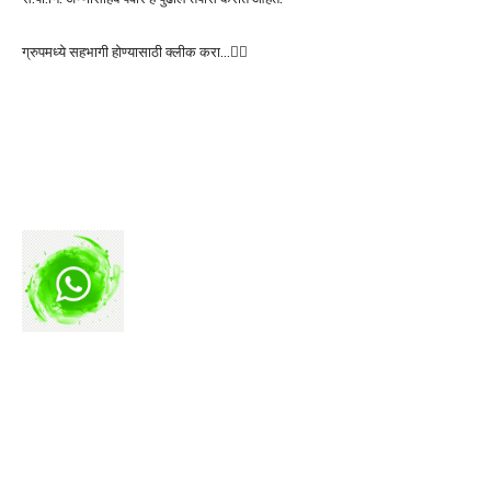
ग्रुपमध्ये सहभागी होण्यासाठी क्लीक करा…👆🏻