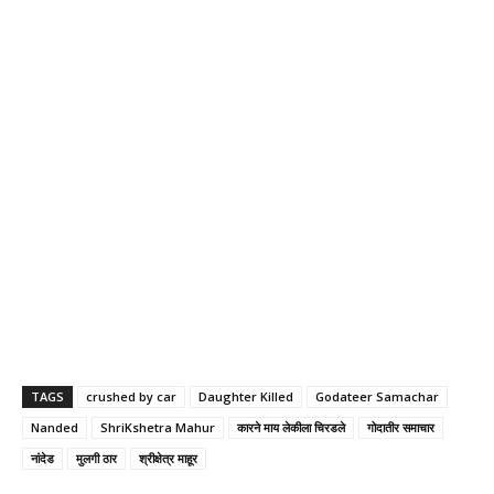
TAGS
crushed by car
Daughter Killed
Godateer Samachar
Nanded
ShriKshetra Mahur
कारने माय लेकीला चिरडले
गोदातीर समाचार
नांदेड
मुलगी ठार
श्रीक्षेत्र माहूर