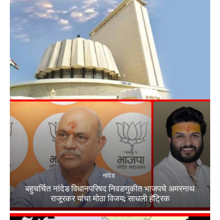
नांदेड
बहुचर्चित नांदेड विधानपरिषद निवडणुकीत भाजपचे अमरनाथ
राजूरकर यांचा मोठा विजय; साधली हॅट्रिक