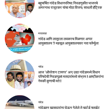
बहुचर्चित नांदेड विधानपरिषद निवडणुकीत भाजपचे
अमरनाथ राजूरकर यांचा मोठा विजय; साधली हॅट्रिक
मराठवाडा
नांदेड आणि लातूरला लवकरच मिळणार अप्पर
आयुक्तालय ? महसूल आयुक्तालयावर नवा फॉर्म्युला
नांदेड
आज ‘ऑपरेशन टायगर’ अन् उद्या नांदेडमध्ये विधान
परिषदेची निवडणूक! मतदारांमध्ये संभ्रम ! आष्टीकरांना
नेमकी कुणाची मते !
नांदेड
नांदेडहून खासदारांना घेऊन गेलेले ते चार्टर्ड फ्लाईट