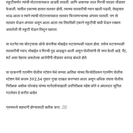
स्कुटीसमोर त्यांची मोटारसायकल आडवी लावली. आणि अचानक लाल मिरची पावडर तोंडावर
फेकली. यातील एकाच्या हातात तलवार होती, त्याच्या तलवारीची म्यान खाली पडली, तेवढ्यात
भाऊ आला व त्याने त्याची मोटारसायकल तलवार फिरवणाऱ्याच्या अंगावर घातली. पण तो
तलवार घेऊन अंगावर धावून आला आला त्या तिघांपैकी एकाने स्कुटीची चावी घेऊन रक्कम
असलेली ती स्कुटी घेऊन तिथून पळाला.
या घटनेत त्या चोरट्याचा ओपो कंपनीचा मोबाईल घटनास्थळी पडला होता. तसेच घटनास्थळी
तलवारीची म्यान, मोबाईल व मिरची पुड आढळून आली असून पोलीसांनी ती जप्त केली आहे. पँट,
शर्ट असा पेहराव असलेल्या आरोपींनी तोंडावर कापड बांधले होते.
या प्रकरणी ग्रामीण पोलीस स्टेशन येथे सय्यद आतिक यांच्या फिर्यादीवरून ग्रामीण पोलीस
स्टेशन येथे कलम 392,34 नुसार गुन्हा दाखल करण्यात आला असून अधिक तपास पोलीस
निरीक्षक अशोक घोरबांड यांच्या मार्गदर्शनाखाली उपनिरीक्षक महेश कोरे व अंमलदार सुनिल
गटलेवार हे करीत आहेत.
ग्रुपमध्ये सहभागी होण्यासाठी क्लीक करा…👆🏻