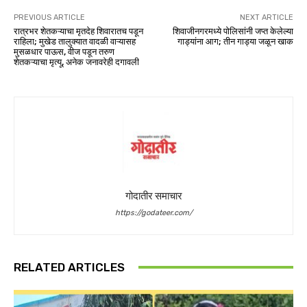
PREVIOUS ARTICLE
NEXT ARTICLE
रात्रभर शेतकऱ्याचा मृतदेह शिवारातच पडून
शिवाजीनगरमध्ये पोलिसांनी जप्त केलेल्या
राहिला; मुखेड तालुक्यात वादळी वाऱ्यासह
गाड्यांना आग; तीन गाड्या जळून खाक
मुसळधार पाऊस, वीज पडून तरुण
शेतकऱ्याचा मृत्यू, अनेक जनावरेही दगावली
गोदातीर समाचार
https://godateer.com/
RELATED ARTICLES