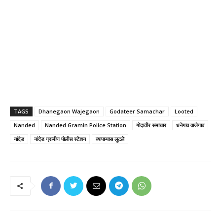
TAGS
Dhanegaon Wajegaon
Godateer Samachar
Looted
Nanded
Nanded Gramin Police Station
गोदातीर समाचार
धनेगाव वाजेगाव
नांदेड
नांदेड ग्रामीण पोलीस स्टेशन
व्यापाऱ्यास लुटले