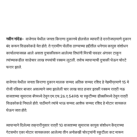
नवीन नांदेड-
वाजेगाव येथील जनता किराणा दुकानचे होलसेल व्यापारी हे दररोजप्रमाणे दुकान
बंद करून सिडकोकडे येत होते. ते ग्रामीण पोलीस ठाण्याच्या हद्दीतील धनेगाव कापुस संशोधन
कार्यालयाजवळ आले असता दुचाकीवरून आलेल्या तिघांनी मिरची पावडर अंगावर टाकून
त्यांच्याकडील साडेचार लाख रुपयांची रक्कम लुटली. तसेच व्यापाऱ्याची दुचाकी घेऊन चोरटे
फरार झाले.
वाजेगाव येथील जनता किराणा दुकान मालक सय्यद अतिक सय्यद रशिद हे नेहमीप्रमाणे 15 मे
रोजी रविवार बाजार असल्याने जमा झालेली चार लाख साठ हजार इतकी रक्कम रात्री नऊ
वाजताच्या सुमारास बॅगमध्ये ठेवून एम.एच.26.ए.5498 या स्कुटीच्या डीक्कीमध्ये ठेवून रात्री
सिडकोकडे निघाले होते. पाठीमागे त्यांचे भाऊ सय्यद आशेफ सय्यद रशिद हे मोटार सायकल
घेऊन जात होते.
व्यापाऱ्याने दिलेल्या तक्रारीनुसार रात्री 10 वाजताच्या सुमारास कापुस संशोधन केंद्राच्या
गेटसमोर एका मोटार सायकलवर आलेल्या तीन अनोळखी चोरट्यांनी स्कुटीला कट मारून