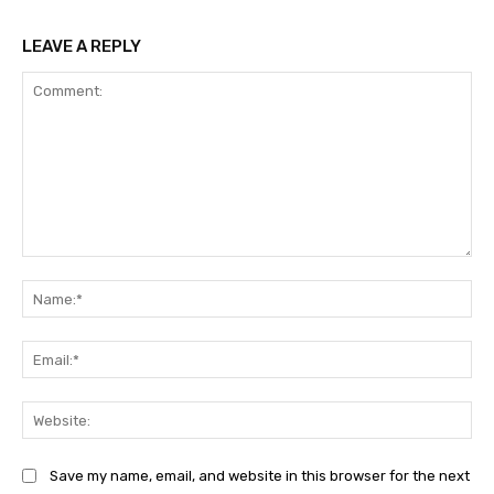
LEAVE A REPLY
Comment:
Na
Ema
Web
Save my name, email, and website in this browser for the next