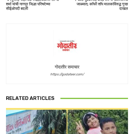
शर्मा यांची नागपूर जिल्हा परिषदेच्या
जाळ्यात; कॉफी शॉप मालकांविरुद्ध गुन्हा
सीईओपदी बदली
दाखल
गोदातीर समाचार
https://godateer.com/
RELATED ARTICLES