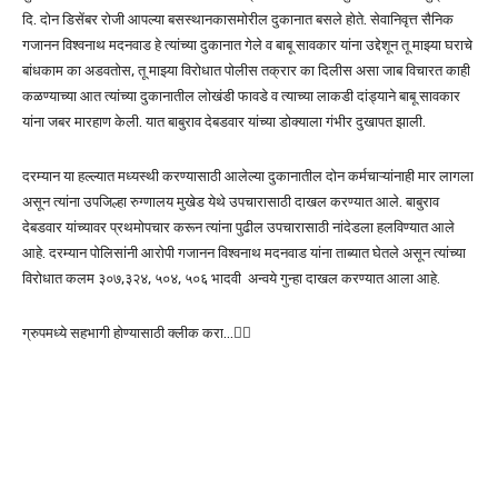
दि. दोन डिसेंबर रोजी आपल्या बसस्थानकासमोरील दुकानात बसले होते. सेवानिवृत्त सैनिक
गजानन विश्वनाथ मदनवाड हे त्यांच्या दुकानात गेले व बाबू सावकार यांना उद्देशून तू माझ्या घराचे
बांधकाम का अडवतोस, तू माझ्या विरोधात पोलीस तक्रार का दिलीस असा जाब विचारत काही
कळण्याच्या आत त्यांच्या दुकानातील लोखंडी फावडे व त्याच्या लाकडी दांड्याने बाबू सावकार
यांना जबर मारहाण केली. यात बाबुराव देबडवार यांच्या डोक्याला गंभीर दुखापत झाली.
दरम्यान या हल्ल्यात मध्यस्थी करण्यासाठी आलेल्या दुकानातील दोन कर्मचाऱ्यांनाही मार लागला
असून त्यांना उपजिल्हा रुग्णालय मुखेड येथे उपचारासाठी दाखल करण्यात आले. बाबुराव
देबडवार यांच्यावर प्रथमोपचार करून त्यांना पुढील उपचारासाठी नांदेडला हलविण्यात आले
आहे. दरम्यान पोलिसांनी आरोपी गजानन विश्वनाथ मदनवाड यांना ताब्यात घेतले असून त्यांच्या
विरोधात कलम ३०७,३२४, ५०४, ५०६ भादवी अन्वये गुन्हा दाखल करण्यात आला आहे.
ग्रुपमध्ये सहभागी होण्यासाठी क्लीक करा…👆🏻