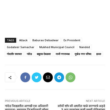
TAGS
Attack
Baburao Debadwar
Ex President
Godateer Samachar
Mukhed Municipal Council
Nanded
गोदातीर समाचार
नांदेड
बाबुराव देबडवार
माजी नगराध्यक्ष
मुखेड नगर परिषद
हल्ला
PREVIOUS ARTICLE
NEXT ARTICLE
नांदेड जिल्ह्यातील आणखी एक अधिकारी
कॉफी शॉप की अश्लील चाळे करण्याचे अड्डे
नागपूरला; सहाय्यक जिल्हाधिकारी सौम्या
? आठ युवकांसह काही तरुणी पोलिसांच्या