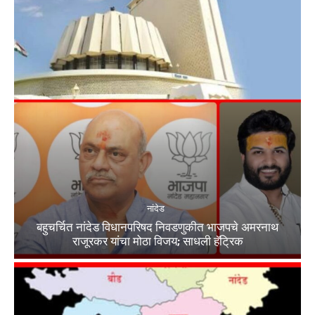
नांदेड
बहुचर्चित नांदेड विधानपरिषद निवडणुकीत भाजपचे अमरनाथ
राजूरकर यांचा मोठा विजय; साधली हॅट्रिक