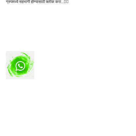
ग्रुपमध्ये सहभागी होण्यासाठी क्लीक करा…👆🏻