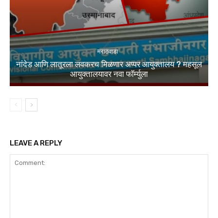
मराठवाडा
नांदेड आणि लातूरला लवकरच मिळणार अप्पर आयुक्तालय ? महसूल
आयुक्तालयावर नवा फॉर्म्युला
LEAVE A REPLY