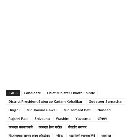
TAGS
Candidate
Chief Minister Eknath Shinde
District President Baburao Kadam Kohalikar
Godateer Samachar
Hingoli
MP Bhavna Gawali
MP Hemant Patil
Nanded
Rajshri Patil
Shivsena
Washim
Yavatmal
उमेदवार
खासदार भावना गवळी
खासदार हेमंत पाटील
गोदातीर समाचार
जिल्हाप्रमुख बाबुराव कदम कोहळीकर
नांदेड
मुख्यमंत्री एकनाथ शिंदे
यवतमाळ