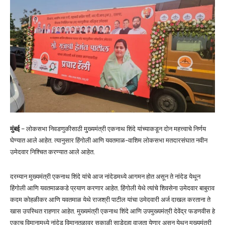
मुंबई
– लोकसभा निवडणुकीसाठी मु्ख्यमंत्री एकनाथ शिंदे यांच्याकडून दोन महत्त्वाचे निर्णय
घेण्यात आले आहेत. त्यानुसार हिंगोली आणि यवतमाळ-वाशिम लोकसभा मतदारसंघात नवीन
उमेदवार निश्चित करण्यात आले आहेत.
दरम्यान मुख्यमंत्री एकनाथ शिंदे यांचे आज नांदेडमध्ये आगमन होत असून ते नांदेड येथून
हिंगोली आणि यवतमाळकडे प्रयाण करणार आहेत. हिंगोली येथे त्यांचे शिवसेना उमेदवार बाबुराव
कदम कोहळीकर आणि यवतमाळ येथे राजश्री पाटील यांचा उमेदवारी अर्ज दाखल करताना ते
खास उपस्थित राहणार आहेत. मुख्यमंत्री एकनाथ शिंदे आणि उपमुख्यमंत्री देवेंद्र फडणवीस हे
एकाच विमानामध्ये नांदेड विमानतळावर सकाळी साडेदहा वाजता येणार असून येथून मुख्यमंत्री