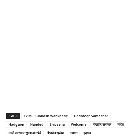
TAGS
Ex MP Subhash Wankhede
Godateer Samachar
Hadgaon
Nanded
Shivsena
Welcome
गोदातीर समाचार
नांदेड
माजी खासदार सुभाष वानखेडे
शिवसेना प्रवेश
स्वागत
हदगाव