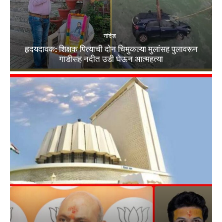
नांदेड
हृदयदावक: शिक्षक पित्याची दोन चिमुकल्या मुलांसह पुलावरून
गाडीसह नदीत उडी घेऊन आत्महत्या