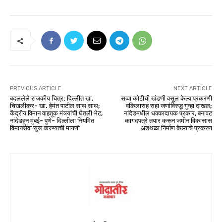
PREVIOUS ARTICLE
NEXT ARTICLE
बदललेले राजकीय चित्र: दिल्लीत खा.
सव्वा कोटीची खंडणी वसूल केल्याप्रकरणी
चिखलीकर- खा. हेमंत पाटील साथ साथ;
वकिलासह सहा जणांविरुद्ध गुन्हा दाखल;
केंद्रीय विमान वाहतूक मंत्र्यांची घेतली भेट,
नांदेडमधील धक्कादायक प्रकार, बनावट
नांदेडहून मुंबई- पुणे- दिल्लीला नियमित
कागदपत्रे तयार करून जमीन विकासास
विमानसेवा सुरू करण्याची मागणी
अडथळा निर्माण केल्याचे प्रकरण