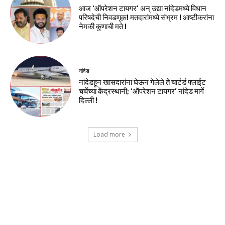
आज ‘ऑपरेशन टायगर’ अन् उद्या नांदेडमध्ये विधान
परिषदेची निवडणूक! मतदारांमध्ये संभ्रम ! आष्टीकरांना
नेमकी कुणाची मते !
नांदेड
नांदेडहून खासदारांना घेऊन गेलेले ते चार्टर्ड फ्लाईट
चर्चेच्या केंद्रस्थानी; ‘ऑपरेशन टायगर’ नांदेड मार्गे
दिल्ली !
Load more