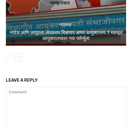
मराठवाडा
नांदेड आणि लातूरला लवकरच मिळणार अप्पर आयुक्तालय ? महसूल
आयुक्तालयावर नवा फॉर्म्युला
LEAVE A REPLY