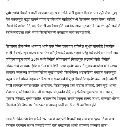
पूर्वाश्रमीचे शिवसेना माजी खासदार सुभाष वानखेडे यांनी बुधवार दिनांक 20 जुलै रोजी मुंबई
येथे पक्षप्रमुख उद्धव ठाकरे यांच्या उपस्थितीत मातोश्रीमध्ये शिवसेनेत प्रवेश केला. यावेळी
शिवसेनेचे अनेक नेते, पदाधिकारी उपस्थित होते. त्यानंतर आज गुरुवार दिनांक 21 जुलै रोजी ते
रेल्वेने नांदेडला आले. त्यांचे शिवसैनिकांनी उत्साहात जंगी स्वागत केले.
शिवसेनेत तीन वेळेस आमदार आणि एक वेळेस खासदार राहिलेले सुभाष वानखेडे हे मागील
काही दिवसांपासून भाजप व त्यानंतर काँग्रेसमध्ये कार्यरत होते. परंतु तेथे त्यांचे मन रमले नाही.
काँग्रेसकडून त्यांनी 2019 मध्ये हिंगोली लोकसभेची निवडणूक लढवली होती. हिंगोली
लोकसभेचे खासदार हेमंत पाटील यांनी शिंदे गटात प्रवेश केल्याने सुभाष वानखेडे यांनी लगेच
आपल्या जवळच्या कार्यकर्त्यांसोबत मुंबई गाठली. शिवसेनेच्या अडचणीच्या काळात पक्षप्रमुख
उद्धव ठाकरे यांच्या नेतृत्वावर विश्वास दाखवत त्यांनी पुन्हा शिवसेनेत प्रवेश केला आहे. यावेळी
माजी आमदार नागेश पाटील आष्टीकर, जिल्हाप्रमुख दत्ता पाटील कोकाटे, उमेश मुंडे, आनंद
बोंढारकर, औरंगाबादचे माजी खासदार चंद्रकांत खैरे, सहसंपर्कप्रमुख प्रकाश मारावार,
प्रवीण जेठेवाड, भुजंग पाटील, बाळासाहेब देशमुख, संपर्कप्रमुख आनंद जाधव, बबनराव थोरात,
शिवसेना नेते विश्वनाथ नेरुळकर यांच्यासह आदी पदाधिकारी उपस्थित होते.
आज ते नांदेडमध्ये येताच रेल्वे स्थानक ते छत्रपती शिवाजी महाराज यांचा पुतळा ते आसना
बायपास दरम्यान सुभाष वानखेडे यांची रॅली काढण्यात आली. त्यानंतर वाहनांचा ताफा