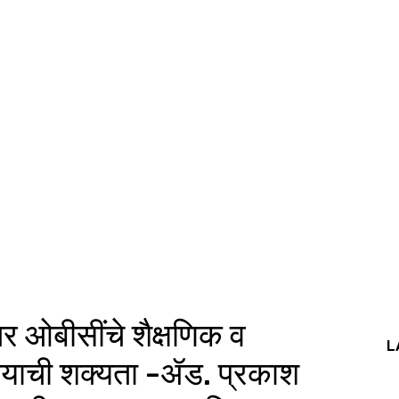
र ओबीसींचे शैक्षणिक व
L
्याची शक्यता -ॲड. प्रकाश