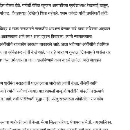
ेत बोलत होते. यावेळी वंचित बहुजन आघाडीच्या प्रदेशाध्यक्ष रेखाताई ठाकूर,
ांचाळ, जिल्हाध्यक्ष (दक्षिण) शिवा नरंगले, श्याम कांबळे यांची उपस्थिती होती.
केंद्र व राज्य सरकारने राजकीय आरक्षण देण्यात यावे याचा सविस्तर अहवाल
ी आवश्यकता आहे का? असा प्रश्न विचारला, त्याचे न्यायालयाला
े ओबीसीचे राजकीय आरक्षण नाकारले आहे. आता भविष्यात ओबीसीचे शैक्षणिक
श आंबेडकर यांनी केले आहे. जर हे आरक्षण तुम्हाला टिकवायचे असेल तर
 पक्षाच्या उमेदवारांना जागा दाखविण्याचे काम करावे लागेल, असे आवाहन
्रीमंत मराठ्यांनी घालवल्याचा आरोपही त्यांनी केला. बीजेपी आणि
े त्यांनी सर्वोच्च न्यायालयात आपली बाजू योग्यरीतीने मांडली नसल्याचे
वघड नाही, तशी परिस्थिती सुद्धा नाही, परंतु सरकारला ओबीसीला राजकीय
सल्याचा आरोपही त्यांनी केला. येत्या जिल्हा परिषद, पंचायत समिती, नगरपालिका,