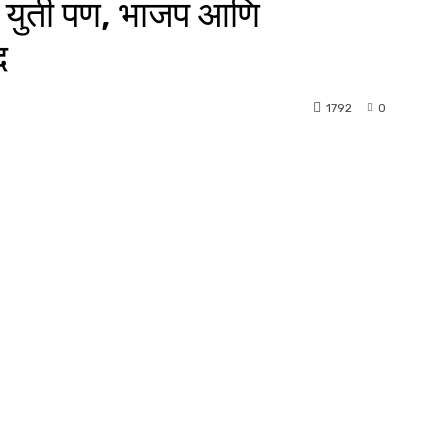
 युती पण, भाजप आणि
द
1792
0