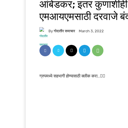
आंबेडकर; इतर कुणाशीही
एमआयएमसाठी दरवाजे बं
By
गोदातीर समाचार
March 3, 2022
ग्रुपमध्ये सहभागी होण्यासाठी क्लीक करा…👆🏻