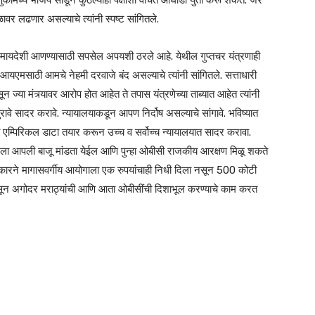
णुकीमध्ये भाजप सोडून कुठल्याही पक्षाशी वंचित आघाडी युती करू शकते. जर
ावर लढणार असल्याचे त्यांनी स्पष्ट सांगितले.
ूप मायदेशी आणण्यासाठी सपसेल अपयशी ठरले आहे. येथील गुप्तचर यंत्रणाही
यएमसाठी आमचे नेहमी दरवाजे बंद असल्याचे त्यांनी सांगितले. सत्ताधारी
न ज्या मंत्र्यावर आरोप होत आहेत ते तपास यंत्रणेच्या ताब्यात आहेत त्यांनी
ुरावे सादर करावे. न्यायालयाकडून आपण निर्दोष असल्याचे सांगावे. भविष्यात
 एम्पिरिकल डाटा तयार करून उच्च व सर्वोच्च न्यायालयात सादर करावा.
ा आपली बाजू मांडता येईल आणि पुन्हा ओबीसी राजकीय आरक्षण मिळू शकते
सरकारने मागासवर्गीय आयोगाला एक रुपयांचाही निधी दिला नसून 500 कोटी
सून अगोदर मराठ्यांची आणि आता ओबीसींची दिशाभूल करण्याचे काम करत