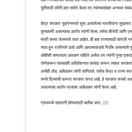
महानगरपालिका यासह सर्व स्थानिक स्वराज्य संस्थांच्या निवड
युतीसाठी कोणी हात समोर केला तर त्यांच्यासोबत अन्यथा स्वबळ
केंद्र सरकार युक्रेनमध्ये सुरू असलेल्या भारतीयांना सुखर
कुचकामी असल्याचा आरोप त्यांनी केला. तसेच बीजेपी आणि एमआ
मंत्री सध्या जेलमध्ये जात आहेत, ही बाब राज्यासाठी चांगली नसू
स्वतःहून राजीनामे द्यावे आणि आपल्याकडचे निर्दोष असल्याचे प
ओबीसी समाजाला आरक्षण पाहिजे असेल तर त्यांनी पुन्हा एकदा
जेणेकरून पावसाळी अधिवेशनात कायदा करून त्यावर सरकारल
असेही ॲड. आंबेडकर यांनी सांगितले. तसेच केंद्र व राज्य 
रुपये दिल्याची वल्गना सरकार करत आहे. हे सरकार फसवे अ
असल्याचा आरोप प्रकाश आंबेडकर यांनी केला आहे.
ग्रुपमध्ये सहभागी होण्यासाठी क्लीक करा…👆🏻