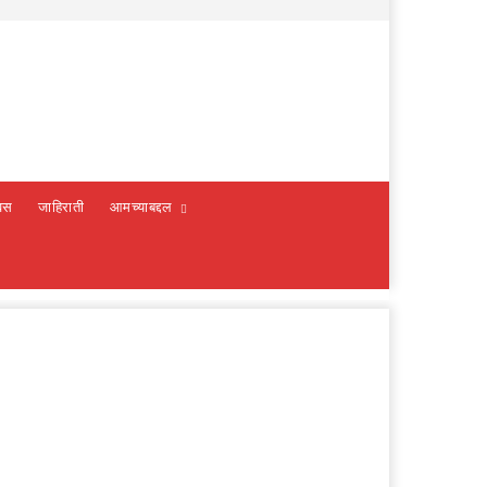
वस
जाहिराती
आमच्याबद्दल