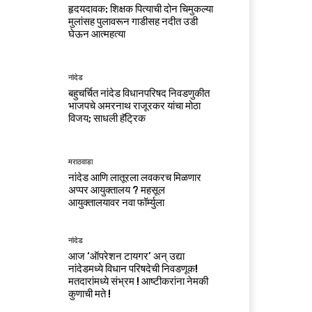
हृदयदावक: शिक्षक पित्याची दोन चिमुकल्या
मुलांसह पुलावरून गाडीसह नदीत उडी
घेऊन आत्महत्या
नांदेड
बहुचर्चित नांदेड विधानपरिषद निवडणुकीत
भाजपचे अमरनाथ राजूरकर यांचा मोठा
विजय; साधली हॅट्रिक
मराठवाडा
नांदेड आणि लातूरला लवकरच मिळणार
अप्पर आयुक्तालय ? महसूल
आयुक्तालयावर नवा फॉर्म्युला
नांदेड
आज ‘ऑपरेशन टायगर’ अन् उद्या
नांदेडमध्ये विधान परिषदेची निवडणूक!
मतदारांमध्ये संभ्रम ! आष्टीकरांना नेमकी
कुणाची मते !