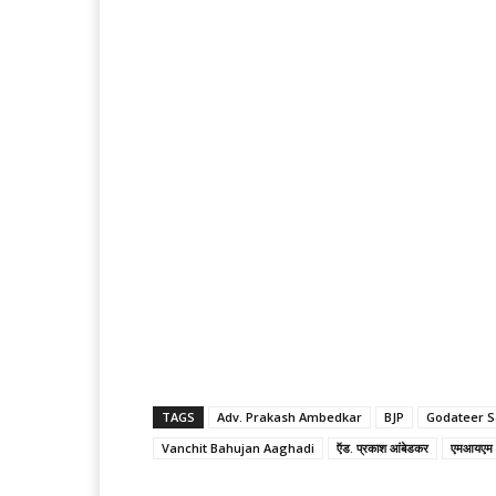
TAGS
Adv. Prakash Ambedkar
BJP
Godateer 
Vanchit Bahujan Aaghadi
ऍड. प्रकाश आंबेडकर
एमआयएम