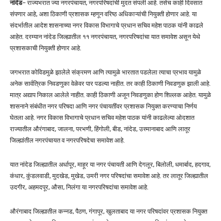
नांदेड
– राज्यभरात ज्या नगरपंचायत, नगरपरिषदांची मुदत संपली आहे. तसेच काही दिवसात
संपणार आहे, अशा ठिकाणी प्रशासक म्हणून वरिष्ठ अधिकाऱ्यांची नियुक्ती होणार आहे. या
संदर्भातील आदेश शासनाच्या नगर विकास विभागाचे प्रधान सचिव महेश पाठक यांनी काढले
आहेत. दरम्यान नांदेड जिल्ह्यातील ११ नगरपंचायत, नगरपरिषदांचा यात समावेश असून येथे
प्रशासकाची नियुक्ती होणार आहे.
जगभरात कोविडमुळे झालेले संक्रमण आणि त्यामुळे भारतात पडलेला त्याचा प्रभाव यामुळे
अनेक सार्वत्रिक निवडणुका वेळेवर पार पडल्या नाहीत. तर काही ठिकाणी निवडणुक झाली आहे.
मात्र अद्याप निकाल आलेले नाहीत. काही ठिकाणी अजून निवडणुका होण शिल्लक आहेत. यामुळे
शासनाने संबंधीत नगर परिषदा आणि नगर पंचायतींवर प्रशासक नियुक्त करण्याचा निर्णय
घेतला आहे. नगर विकास विभागाचे प्रधान सचिव महेश पाठक यांनी काढलेल्या ओदशात
राज्यातील औरंगाबाद, जालना, परभणी, हिंगोली, बीड, नांदेड, उस्मानाबाद आणि लातूर
जिल्ह्यांतील नगरपंचायत व नगरपरिषदेचा समावेश आहे.
यात नांदेड जिल्ह्यातील अर्धापूर, माहूर या नगर पंचायती आणि देगलूर, बिलोली, धमार्बाद, हदगाव,
कंधार, कुंडलवाडी, मुदखेड, मुखेड, उमरी नगर परिषदांचा समावेश आहे. तर लातूर जिल्ह्यातील
उदगीर, अहमदपूर, औसा, निलंगा या नगरपरिषदांचा समावेश आहे.
औरंगाबाद जिल्ह्यातील कन्नड, पैठण, गंगापूर, खुलताबाद या नगर परिषदांवर प्रशासक नियुक्त