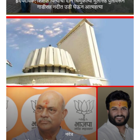
हृदयदावक: शिक्षक पित्याची दोन चिमुकल्या मुलांसह पुलावरून
गाडीसह नदीत उडी घेऊन आत्महत्या
नांदेड