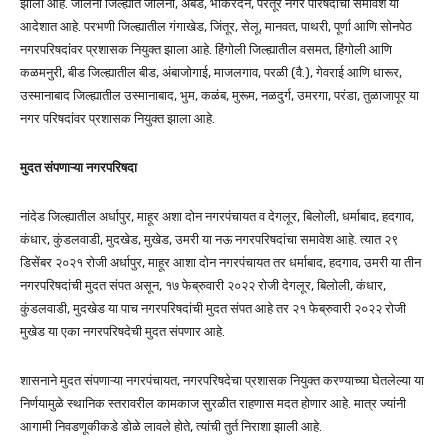
झाला आहे. जालना जिल्ह्यात जालना, अंबड, भोकरदन, परतूर नगर परिषदांचा समावेश या
आदेशात आहे. परभणी जिल्ह्यातील गंगाखेड, जिंतूर, सेलू, मानवत, पाथरी, पूर्णा आणि सोनपेठ
नगरपरिषदांवर प्रशासक नियुक्त झाला आहे. हिंगोली जिल्ह्यातील वसमत, हिंगोली आणि
कळमनुरी, बीड जिल्ह्यातील बीड, अंबाजोगाई, माजलगाव, परळी (वै.), गेवराई आणि धारूर,
उस्मानाबाद जिल्ह्यातील उस्मानाबाद, भुम, कळंब, मुरूम, नळदुर्ग, उमरगा, परंडा, तुळाजापूर या
नगर परिषदांवर प्रशासक नियुक्त झाला आहे.
मुदत संपणाऱ्या नगरपरिषदा
नांदेड जिल्ह्यातील अर्धापुर, माहूर अशा दोन नगरपंचायत व देगलूर, बिलोली, धर्माबाद, हदगाव,
कंधार, कुंडलवाडी, मुदखेड, मुखेड, उमरी या नऊ नगरपरिषदांचा समावेश आहे. त्यात २९
डिसेंबर २०२१ रोजी अर्धापुर, माहूर आशा दोन नगरपंचायत तर धर्माबाद, हदगाव, उमरी या तीन
नगरपरिषदांची मुदत संपत असून, १७ फेब्रुवारी २०२२ रोजी देगलूर, बिलोली, कंधार,
कुंडलवाडी, मुदखेड या पाच नगरपरिषदांची मुदत संपत आहे तर २१ फेब्रुवारी २०२२ रोजी
मुखेड या एका नगरपरिषदेची मुदत संपणार आहे.
शासनाने मुदत संपणाऱ्या नगरपंचायत, नगरपरिषदेचा प्रशासक नियुक्त करण्याच्या घेतलेल्या या
निर्णयामुळे स्थानिक स्तरावरील कामकाज सुरळीत राहणास मदत होणार आहे. मात्र ज्यांनी
आगामी निवडणूकीकडे डोळे लावले होते, त्यांची तुर्त निराशा झाली आहे.