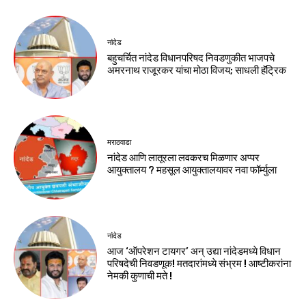
नांदेड
बहुचर्चित नांदेड विधानपरिषद निवडणुकीत भाजपचे
अमरनाथ राजूरकर यांचा मोठा विजय; साधली हॅट्रिक
मराठवाडा
नांदेड आणि लातूरला लवकरच मिळणार अप्पर
आयुक्तालय ? महसूल आयुक्तालयावर नवा फॉर्म्युला
नांदेड
आज ‘ऑपरेशन टायगर’ अन् उद्या नांदेडमध्ये विधान
परिषदेची निवडणूक! मतदारांमध्ये संभ्रम ! आष्टीकरांना
नेमकी कुणाची मते !