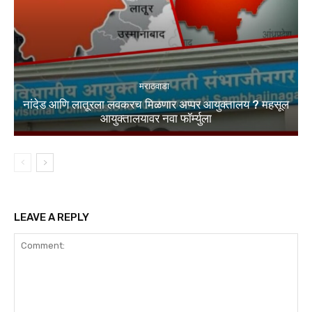
मराठवाडा
नांदेड आणि लातूरला लवकरच मिळणार अप्पर आयुक्तालय ? महसूल
आयुक्तालयावर नवा फॉर्म्युला
LEAVE A REPLY