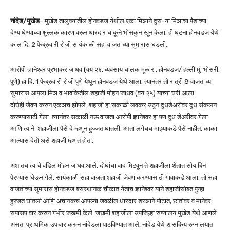
नांदेड/मुखेड
– मुखेड तालुक्यातील होनवडज येथील एका मिञाने दुस-या मिञाचा पैशाच्या
देण्याघेण्याच्या क्षुल्लक कारणावरून धारदार चाकूने भोसकुन खून केला. ही घटना होनवडज येथे
काल दि. 2 फेब्रुवारी रोजी सायंकाळी सहा वाजताच्या सुमारास घडली.
आरोपी ज्ञानेश्वर प्रभाकर जाधव (वय २६, व्यवसाय चालक मूळ रा. होनवडज/ हल्ली मु. भोसरी,
पुणे) हा दि. 1 फेब्रुवारी रोजी पुणे येथून होनवडज येथे आला. त्यानंतर तो रात्री 8 वाजताच्या
सुमारास आपला मिञ व भावकितील शहाजी मोहन जाधव (वय २५) याच्या घरी आला.
दोघेही जेवण करुन एकञच झोपले. शहाजी हा सकाळी लवकर उठून दुधडेअरीवर दुध संकलन
करण्यासाठी गेला. त्यानंतर सकाळी नऊ वाजता आरोपी ज्ञानेश्वर हा पण दुध डेअरीवर गेला
आणि त्याने शहाजीला पैसे दे म्हणून हुज्जत घातली. आता लगेचच माझ्याकडे पैसे नाहीत, काका
आल्यास देतो असे शहाजी म्हणत होता.
अशातच त्याचे वडिल मोहन जाधव आले. दोघांचा वाद मिटवून ते शहाजीला शेतात सोयाबिन
पेरण्यास घेऊन गेले. सायंकाळी सहा वाजता शहाजी जेवण करण्यासाठी गावाकडे आला. तो सहा
वाजताच्या सुमारास होनवडज बसस्थानक चौकात येताच ज्ञानेश्वर याने शहाजीसोबत पुन्हा
हुज्जत घातली आणि अचानकच आपल्या जवळील धारदार शस्ञाने पोटात, छातीवर व मानेवर
सपासप वार करुन गंभीर जखमी केले. जखमी शहाजीला उपजिल्हा रुग्णालय मुखेड येथे आणले
असता प्राथमिक उपचार करुन नांदेडला पाठविण्यात आले. नांदेड येथे शासकिय रुग्नालयात