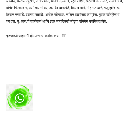
झरेवांड, फेरोज खुरेशी, संतोष माने, अनंता देवकत्ते, सुभाष शिंदे, प्रवीण कोमावार, पंडित ढोणे,
योगेश चिल्कावार, परमेश्वर भोयर, अरविंद वानखेडे, किरण माने, मोहन ठाकरे, गजू झरेवाड,
किशन नरवाडे, दशरथ सावळे, अमोल जोगदंड, सचिन दळवेसह काँग्रेस, युवक काँग्रेस व
एन.एस. यु. आय.चे कार्यकर्ते आणि इतर नागरिकही मोठ्या संख्येने उपस्थित होते.
ग्रुपमध्ये सहभागी होण्यासाठी क्लीक करा…👆🏻