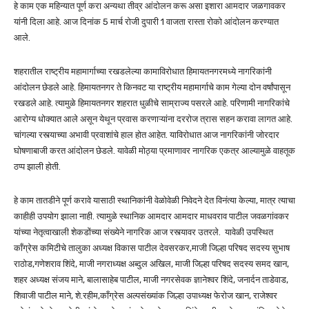
हे काम एक महिन्यात पूर्ण करा अन्यथा तीव्र आंदोलन करू असा इशारा आमदार जळगावकर
यांनी दिला आहे. आज दिनांक 5 मार्च रोजी दुपारी 1 वाजता रास्ता रोको आंदोलन करण्यात
आले.
शहरातील राष्ट्रीय महामार्गाच्या रखडलेल्या कामाविरोधात हिमायतनगरमध्ये नागरिकांनी
आंदोलन छेडले आहे. हिमायतनगर ते किनवट या राष्ट्रीय महामार्गाचे काम गेल्या दोन वर्षांपासून
रखडले आहे. त्यामुळे हिमायतनगर शहरात धुळीचे साम्राज्य पसरले आहे. परिणामी नागरिकांचे
आरोग्य धोक्यात आले असून येथून प्रवास करणाऱ्यांना दररोज त्रास सहन करावा लागत आहे.
चांगल्या रस्त्याच्या अभावी प्रवाशांचे हाल होत आहेत. याविरोधात आज नागरिकांनी जोरदार
घोषणाबाजी करत आंदोलन छेडले. यावेळी मोठ्या प्रमाणावर नागरिक एकत्र आल्यामुळे वाहतूक
ठप्प झाली होती.
हे काम तातडीने पूर्ण करावे यासाठी स्थानिकांनी वेळोवेळी निवेदने देत विनंत्या केल्या, मात्र त्याचा
काहीही उपयोग झाला नाही. त्यामुळे स्थानिक आमदार आमदार माधवराव पाटील जवळगांवकर
यांच्या नेतृत्वाखाली शेकडोंच्या संख्येने नागरिक आज रस्त्यावर उतरले. यावेळी उपस्थित
काँग्रेस कमिटीचे तालुका अध्यक्ष विकास पाटील देवसरकर,माजी जिल्हा परिषद सदस्य सुभाष
राठोड,गणेशराव शिंदे, माजी नगराध्यक्ष अब्दुल अखिल, माजी जिल्हा परिषद सदस्य समद खान,
शहर अध्यक्ष संजय माने, बालासाहेब पाटील, माजी नगरसेवक ज्ञानेश्वर शिंदे, जनार्दन ताडेवाड,
शिवाजी पाटील माने, शे.रहीम,काँग्रेस अल्पसंख्यांक जिल्हा उपाध्यक्ष फेरोज खान, राजेश्वर