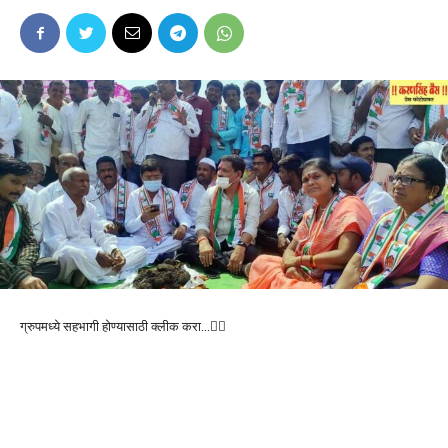
ग्रुपमध्ये सहभागी होण्यासाठी क्लीक करा…👆🏻