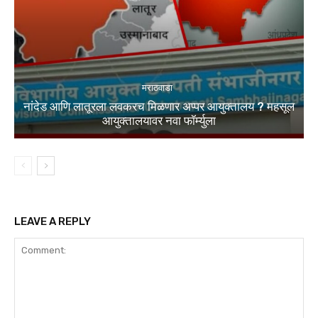
मराठवाडा
नांदेड आणि लातूरला लवकरच मिळणार अप्पर आयुक्तालय ? महसूल
आयुक्तालयावर नवा फॉर्म्युला
LEAVE A REPLY