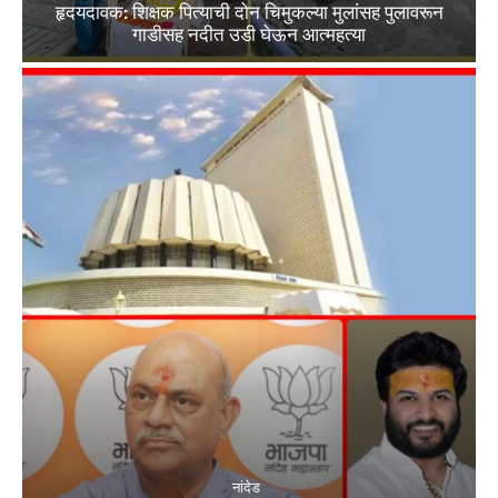
हृदयदावक: शिक्षक पित्याची दोन चिमुकल्या मुलांसह पुलावरून
गाडीसह नदीत उडी घेऊन आत्महत्या
नांदेड