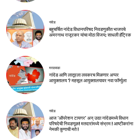
नांदेड
बहुचर्चित नांदेड विधानपरिषद निवडणुकीत भाजपचे
अमरनाथ राजूरकर यांचा मोठा विजय; साधली हॅट्रिक
मराठवाडा
नांदेड आणि लातूरला लवकरच मिळणार अप्पर
आयुक्तालय ? महसूल आयुक्तालयावर नवा फॉर्म्युला
नांदेड
आज ‘ऑपरेशन टायगर’ अन् उद्या नांदेडमध्ये विधान
परिषदेची निवडणूक! मतदारांमध्ये संभ्रम ! आष्टीकरांना
नेमकी कुणाची मते !