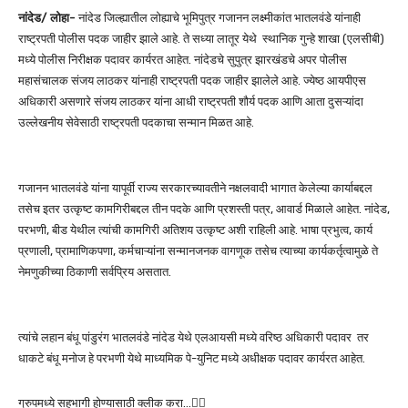
नांदेड/ लोहा-
नांदेड जिल्ह्यातील लोह्याचे भूमिपुत्र गजानन लक्ष्मीकांत भातलवंडे यांनाही
राष्ट्रपती पोलीस पदक जाहीर झाले आहे. ते सध्या लातूर येथे स्थानिक गुन्हे शाखा (एलसीबी)
मध्ये पोलीस निरीक्षक पदावर कार्यरत आहेत. नांदेडचे सुपुत्र झारखंडचे अपर पोलीस
महासंचालक संजय लाठकर यांनाही राष्ट्रपती पदक जाहीर झालेले आहे. ज्येष्ठ आयपीएस
अधिकारी असणारे संजय लाठकर यांना आधी राष्ट्रपती शौर्य पदक आणि आता दुसऱ्यांदा
उल्लेखनीय सेवेसाठी राष्ट्रपती पदकाचा सन्मान मिळत आहे.
गजानन भातलवंडे यांना यापूर्वी राज्य सरकारच्यावतीने नक्षलवादी भागात केलेल्या कार्याबद्दल
तसेच इतर उत्कृष्ट कामगिरीबद्दल तीन पदके आणि प्रशस्ती पत्र, आवार्ड मिळाले आहेत. नांदेड,
परभणी, बीड येथील त्यांची कामगिरी अतिशय उत्कृष्ट अशी राहिली आहे. भाषा प्रभुत्व, कार्य
प्रणाली, प्रामाणिकपणा, कर्मचाऱ्यांना सन्मानजनक वागणूक तसेच त्याच्या कार्यकर्तृत्वामुळे ते
नेमणुकीच्या ठिकाणी सर्वप्रिय असतात.
त्यांचे लहान बंधू पांडुरंग भातलवंडे नांदेड येथे एलआयसी मध्ये वरिष्ठ अधिकारी पदावर तर
धाकटे बंधू मनोज हे परभणी येथे माध्यमिक पे-युनिट मध्ये अधीक्षक पदावर कार्यरत आहेत.
ग्रुपमध्ये सहभागी होण्यासाठी क्लीक करा…👆🏻