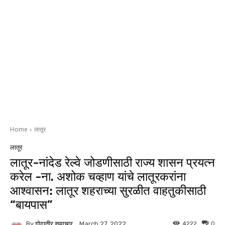
Home
लातूर
लातूर
लातूर-नांदेड रेल्वे जोडणीसाठी राज्य शासन प्रयत्न
करेल -ना. अशोक चव्हाण यांचे लातूरकरांना
आश्वासन: लातूर शहराच्या सुरळीत वाहतुकीसाठी
“बायपास”
By
गोदातीर समाचार
4222
0
March 27, 2022