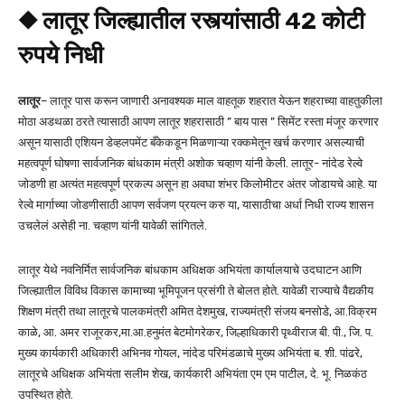
◆ लातूर जिल्ह्यातील रस्त्यांसाठी 42 कोटी
रुपये निधी
लातूर
– लातूर पास करून जाणारी अनावश्यक माल वाहतूक शहरात येऊन शहराच्या वाहतुकीला
मोठा अडथळा ठरते त्यासाठी आपण लातूर शहरासाठी ” बाय पास ” सिमेंट रस्ता मंजूर करणार
असून यासाठी एशियन डेव्हलपमेंट बँकेकडून मिळणाऱ्या रक्कमेतून खर्च करणार असल्याची
महत्वपूर्ण घोषणा सार्वजनिक बांधकाम मंत्री अशोक चव्हाण यांनी केली. लातूर- नांदेड रेल्वे
जोडणी हा अत्यंत महत्वपूर्ण प्रकल्प असून हा अवघा शंभर किलोमीटर अंतर जोडायचे आहे. या
रेल्वे मार्गाच्या जोडणीसाठी आपण सर्वजण प्रयत्न करु या, यासाठीचा अर्धा निधी राज्य शासन
उचलेलं असेही ना. चव्हाण यांनी यावेळी सांगितले.
लातूर येथे नवनिर्मित सार्वजनिक बांधकाम अधिक्षक अभियंता कार्यालयाचे उदघाटन आणि
जिल्ह्यातील विविध विकास कामाच्या भूमिपूजन प्रसंगी ते बोलत होते. यावेळी राज्याचे वैद्यकीय
शिक्षण मंत्री तथा लातूरचे पालकमंत्री अमित देशमुख, राज्यमंत्री संजय बनसोडे, आ.विक्रम
काळे, आ. अमर राजूरकर,मा.आ.हनुमंत बेटमोगरेकर, जिल्हाधिकारी पृथ्वीराज बी. पी., जि. प.
मुख्य कार्यकारी अधिकारी अभिनव गोयल, नांदेड परिमंडळाचे मुख्य अभियंता ब. शी. पांढरे,
लातूरचे अधिक्षक अभियंता सलीम शेख, कार्यकारी अभियंता एम एम पाटील, दे. भू. निळकंठ
उपस्थित होते.