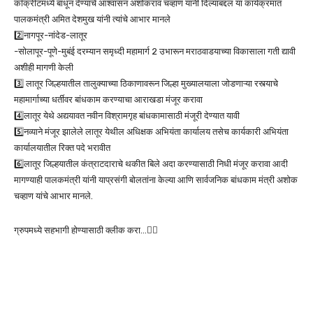
काँक्रीटमध्ये बांधून देण्याचे आश्वासन अशोकराव चव्हाण यांनी दिल्याबद्दल या कार्यक्रमात
पालकमंत्री अमित देशमुख यांनी त्यांचे आभार मानले
2️⃣नागपूर-नांदेड-लातूर
-सोलापूर-पूणे-मुबंई दरम्यान समृध्दी महामार्ग 2 उभारून मराठवाडयाच्या विकासाला गती द्यावी
अशीही मागणी केली
3️⃣ लातूर जिल्हयातील तालुक्याच्या ठिकाणावरून जिल्हा मुख्यालयाला जोडणाऱ्या रस्त्याचे
महामार्गाच्या धर्तीवर बांधकाम करण्याचा आराखडा मंजूर करावा
4️⃣लातूर येथे अद्ययावत नवीन विश्रामगृह बांधकामासाठी मंजूरी देण्यात यावी
5️⃣नव्याने मंजूर झालेले लातूर येथील अधिक्षक अभियंता कार्यालय तसेच कार्यकारी अभियंता
कार्यालयातील रिक्त पदे भरावीत
6️⃣लातूर जिल्हयातील कंत्राटदाराचे थकीत बिले अदा करण्यासाठी निधी मंजूर करावा आदी
मागण्याही पालकमंत्री यांनी याप्रसंगी बोलतांना केल्या आणि सार्वजनिक बांधकाम मंत्री अशोक
चव्हाण यांचे आभार मानले.
ग्रुपमध्ये सहभागी होण्यासाठी क्लीक करा…👆🏻