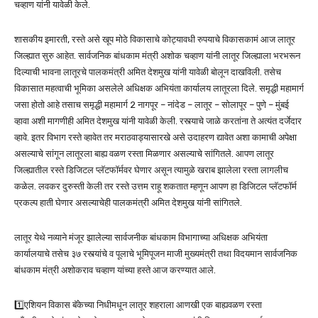
चव्हाण यांनी यावेळी केले.
शासकीय इमारती, रस्ते असे खूप मोठे विकासाचे कोट्यावधी रुपयाचे विकासकामं आज लातूर
जिल्ह्यात सुरु आहेत. सार्वजनिक बांधकाम मंत्री अशोक चव्हाण यांनी लातूर जिल्ह्याला भरभरून
दिल्याची भावना लातूरचे पालकमंत्री अमित देशमुख यांनी यावेळी बोलून दाखविली. तसेच
विकासात महत्वाची भूमिका असलेले अधिक्षक अभियंता कार्यालय लातूरला दिले. समृद्धी महामार्ग
जसा होतो आहे तसाच समृद्धी महामार्ग 2 नागपूर – नांदेड – लातूर – सोलापूर – पुणे – मुंबई
व्हावा अशी मागणीही अमित देशमुख यांनी यावेळी केली. रस्त्याचे जाळे करतांना ते अत्यंत दर्जेदार
व्हावे. इतर विभाग रस्ते व्हावेत तर मराठवाड्यासारखे असे उदाहरण द्यावेत अशा कामाची अपेक्षा
असल्याचे सांगून लातूरला बाह्य वळण रस्ता मिळणार असल्याचे सांगितले. आपण लातूर
जिल्ह्यातील रस्ते डिजिटल प्लॅटफॉर्मवर घेणार असून त्यामुळे खराब झालेला रस्ता लागलीच
कळेल. लवकर दुरुस्ती केली तर रस्ते उत्तम राहू शकतात म्हणून आपण हा डिजिटल प्लॅटफॉर्म
प्रकल्प हाती घेणार असल्याचेही पालकमंत्री अमित देशमुख यांनी सांगितले.
लातूर येथे नव्याने मंजूर झालेल्या सार्वजनीक बांधकाम विभागाच्या अधिक्षक अभियंता
कार्यालयाचे तसेच ३७ रस्त्यांचे व पूलाचे भूमिपूजन माजी मुख्यमंत्री तथा विदयमान सार्वजनिक
बांधकाम मंत्री अशोकराव चव्हाण यांच्या हस्ते आज करण्यात आले.
1️⃣एशियन विकास बॅकेच्या निधीमधून लातूर शहराला आणखी एक बाह्यवळण रस्ता