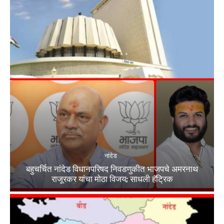
नांदेड
बहुचर्चित नांदेड विधानपरिषद निवडणुकीत भाजपचे अमरनाथ
राजूरकर यांचा मोठा विजय; साधली हॅट्रिक