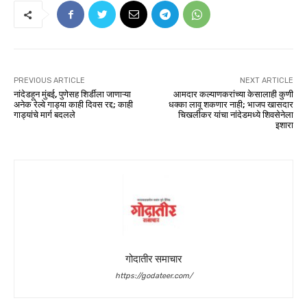
PREVIOUS ARTICLE
NEXT ARTICLE
नांदेडहून मुंबई, पुणेसह शिर्डीला जाणाऱ्या
आमदार कल्याणकरांच्या केसालाही कुणी
अनेक रेल्वे गाड्या काही दिवस रद्द; काही
धक्का लावू शकणार नाही; भाजप खासदार
गाड्यांचे मार्ग बदलले
चिखलीकर यांचा नांदेडमध्ये शिवसेनेला
इशारा
गोदातीर समाचार
https://godateer.com/