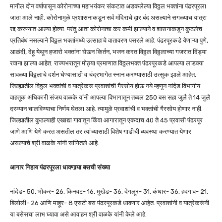
मागील दोन वर्षापासून कोरोनाच्या महाभयंकर संकटात अडकलेल्या विठ्ठल भक्तांना पंढरपूरला
जाता आले नाही. कोरोनामुळे प्रशासनाकडून सर्व मंदिराचे द्वार बंद असल्याने सगळ्याच यात्रा
रद्द करण्यात आल्या होत्या. परंतु आता कोरोनाचा कर कमी झाल्याने व शासनाकडून कुठलेच
प्रतिबंध नसल्याने विठ्ठल भक्तांमध्ये उत्साहाचे वातावरण पसरले आहे. पंढरपूरकडे येणाऱ्या पुणे,
आळंदी, देहू येथून हजारो भक्तांना घेऊन किर्तन, भजन करत विठ्ठल विठ्ठलाच्या गजरात दिंड्या
रवाना झाल्या आहेत. राज्यभरातून मोठ्या प्रमाणात विठ्ठलभक्त पंढरपूरकडे आपल्या लाडक्या
सावळ्या विठ्ठलाचे दर्शन घेण्यासाठी व चंद्रभागेत स्नान करण्यासाठी उत्सुक झाले आहेत.
जिल्ह्यातील विठ्ठल भक्तांची व यात्रेकरू प्रवाशांची गैरसोय होऊ नये म्हणून नांदेड विभागीय
वाहतूक अधिकारी संजय वाळके यांनी आपल्या विभागातून तब्बल 250 बस सहा जुलै ते 14 जुलै
दरम्यान चालविण्याचा निर्णय घेतला आहे. त्यामुळे प्रवाशांची व भक्तांची गैरसोय होणार नाही.
जिल्ह्यातील कुठल्याही एखाद्या गावातून किंवा आगारातून एकदाच 40 ते 45 प्रवासी पंढरपूर
जाणे आणि येणे करत असतील तर त्यांच्यासाठी विशेष गाडीची व्यवस्था करण्यात येणार
असल्याचे श्री वाळके यांनी सांगितले आहे.
आगार निहाय पंढरपूरला धावणार्‍या बसची संख्या
नांदेड- 50, भोकर- 26, किनवट- 16, मुखेड- 36, देगलूर- 31, कंधार- 36, हदगाव- 21,
बिलोली- 26 आणि माहूर- 8 एसटी बस पंढरपूरकडे धावणार आहेत. प्रवाशांनी व यात्रेकरूंनी
या बसेसचा लाभ घ्यावा असे आवाहन श्री वाळके यांनी केले आहे.