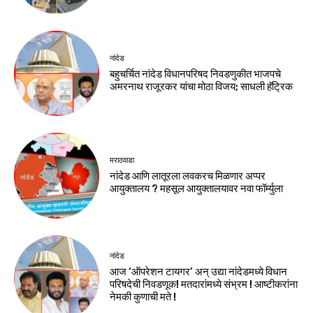
नांदेड
बहुचर्चित नांदेड विधानपरिषद निवडणुकीत भाजपचे
अमरनाथ राजूरकर यांचा मोठा विजय; साधली हॅट्रिक
मराठवाडा
नांदेड आणि लातूरला लवकरच मिळणार अप्पर
आयुक्तालय ? महसूल आयुक्तालयावर नवा फॉर्म्युला
नांदेड
आज ‘ऑपरेशन टायगर’ अन् उद्या नांदेडमध्ये विधान
परिषदेची निवडणूक! मतदारांमध्ये संभ्रम ! आष्टीकरांना
नेमकी कुणाची मते !