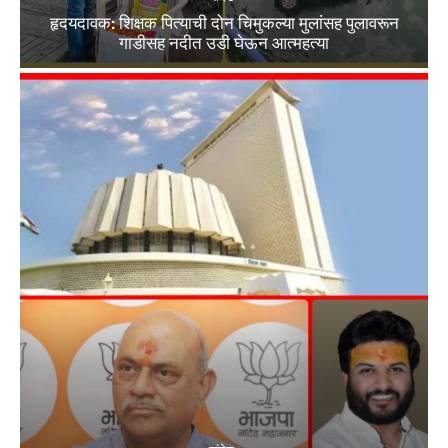
हृदयदावक: शिक्षक पित्याची दोन चिमुकल्या मुलांसह पुलावरून
गाडीसह नदीत उडी घेऊन आत्महत्या