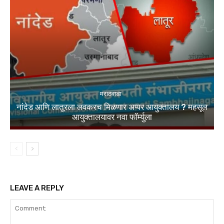
मराठवाडा
नांदेड आणि लातूरला लवकरच मिळणार अप्पर आयुक्तालय ? महसूल
आयुक्तालयावर नवा फॉर्म्युला
LEAVE A REPLY