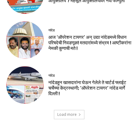
आयुक्तालय ? महसूल आयुक्तालयावर नवा फॉर्म्युला
नांदेड
आज ‘ऑपरेशन टायगर’ अन् उद्या नांदेडमध्ये विधान
परिषदेची निवडणूक! मतदारांमध्ये संभ्रम ! आष्टीकरांना
नेमकी कुणाची मते !
नांदेड
नांदेडहून खासदारांना घेऊन गेलेले ते चार्टर्ड फ्लाईट
चर्चेच्या केंद्रस्थानी; ‘ऑपरेशन टायगर’ नांदेड मार्गे
दिल्ली !
Load more