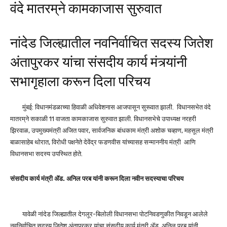
वंदे मातरम्‌ने कामकाजास सुरुवात
नांदेड जिल्ह्यातील नवनिर्वाचित सदस्य जितेश
अंतापुरकर यांचा संसदीय कार्य मंत्र्यांनी
सभागृहाला करून दिला परिचय
मुंबई: विधानमंडळाच्या हिवाळी अधिवेशनास आजपासून सुरूवात झाली. विधानसभेत वंदे
मातरम्‌ने सकाळी 11 वाजता कामकाजास सुरुवात झाली. विधानसभेचे उपाध्यक्ष नरहरी
झिरवाळ, उपमुख्यमंत्री अजित पवार, सार्वजनिक बांधकाम मंत्री अशोक चव्हाण, महसूल मंत्री
बाळासाहेब थोरात, विरोधी पक्षनेते देवेंद्र फडणवीस यांच्यासह सन्माननीय मंत्री आणि
विधानसभा सदस्य उपस्थित होते.
संसदीय कार्य मंत्री ॲड. अनिल परब यांनी
करून दिला नवीन सदस्याचा परिचय
यावेळी नांदेड जिल्ह्यातील देगलूर-बिलोली विधानसभा पोटनिवडणुकीत निवडून आलेले
नवनिर्वाचित सदस्य जितेश अंतापुरकर यांचा संसदीय कार्य मंत्री ॲड. अनिल परब यांनी