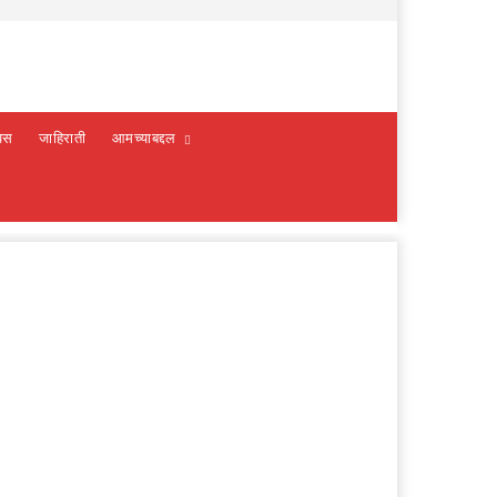
वस
जाहिराती
आमच्याबद्दल