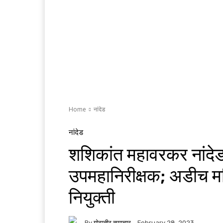
Home
नांदेड
नांदेड
शशिकांत महावरकर नांदेड प
उपमहानिरीक्षक; अडीच मह
नियुक्ती
By
गोदातीर समाचार
February 28, 2023