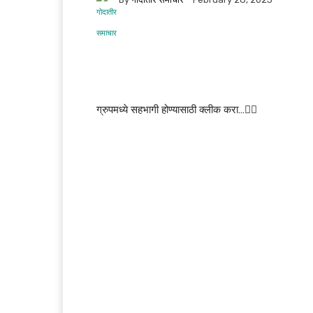
ग्रुपमध्ये सहभागी होण्यासाठी क्लीक करा…👆🏻