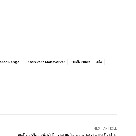
nded Range
Shashikant Mahavarkar
गोदातीर समाचार
नांदेड
NEXT ARTICLE
माजी केंद्रीय गृहमंत्री शिवराज पाटील चाकुरकर यांच्या घरी त्यांच्या