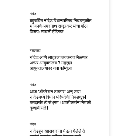
नांदेड
बहुचर्चित नांदेड विधानपरिषद निवडणुकीत
भाजपचे अमरनाथ राजूरकर यांचा मोठा
विजय; साधली हॅट्रिक
मराठवाडा
नांदेड आणि लातूरला लवकरच मिळणार
अप्पर आयुक्तालय ? महसूल
आयुक्तालयावर नवा फॉर्म्युला
नांदेड
आज ‘ऑपरेशन टायगर’ अन् उद्या
नांदेडमध्ये विधान परिषदेची निवडणूक!
मतदारांमध्ये संभ्रम ! आष्टीकरांना नेमकी
कुणाची मते !
नांदेड
नांदेडहून खासदारांना घेऊन गेलेले ते