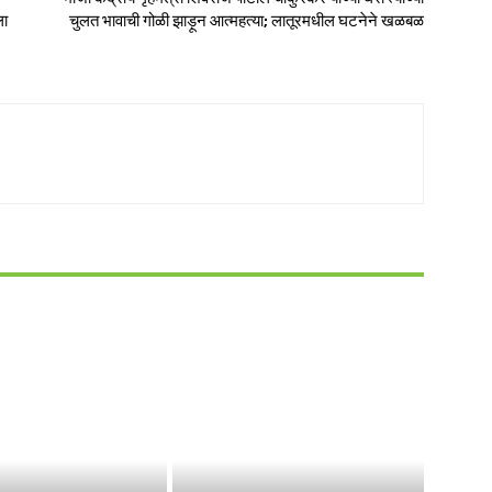
ला
चुलत भावाची गोळी झाड़ून आत्महत्या; लातूरमधील घटनेने खळबळ