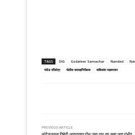
TAGS
DIG
Godateer Samachar
Nanded
Na
नांदेड परिक्षेत्र
पोलीस उपमहानिरीक्षक
शशिकांत महावरकर
Share
PREVIOUS ARTICLE
नांदेडजवळ तिहेरी अपघातात दोन जण ठार तर सहा जण गंभीर