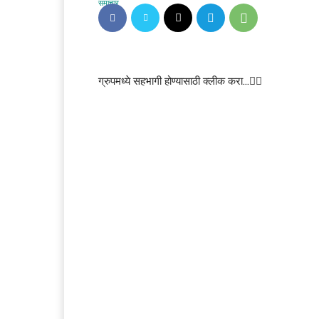
ग्रुपमध्ये सहभागी होण्यासाठी क्लीक करा…👆🏻