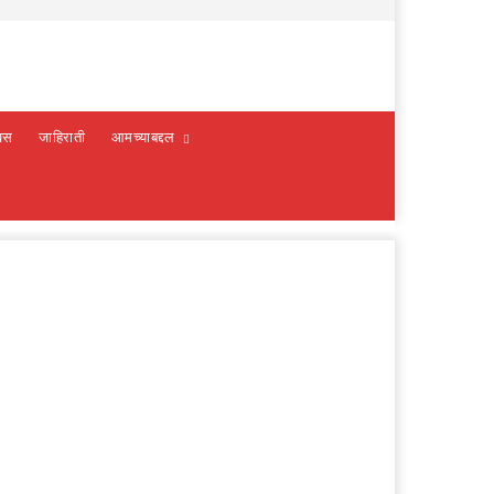
वस
जाहिराती
आमच्याबद्दल