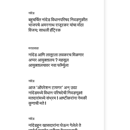
नांदेड
बहुचर्चित नांदेड विधानपरिषद निवडणुकीत
भाजपचे अमरनाथ राजूरकर यांचा मोठा
विजय; साधली हॅट्रिक
मराठवाडा
नांदेड आणि लातूरला लवकरच मिळणार
अप्पर आयुक्तालय ? महसूल
आयुक्तालयावर नवा फॉर्म्युला
नांदेड
आज ‘ऑपरेशन टायगर’ अन् उद्या
नांदेडमध्ये विधान परिषदेची निवडणूक!
मतदारांमध्ये संभ्रम ! आष्टीकरांना नेमकी
कुणाची मते !
नांदेड
नांदेडहून खासदारांना घेऊन गेलेले ते