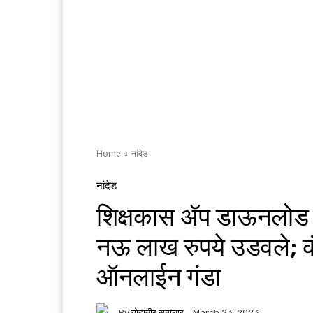
Home
नांदेड
नांदेड
शिक्षकास ॲप डाऊनलोड कर
नऊ लाख रुपये उडवले; क
ऑनलाईन गंडा
By
गोदातीर समाचार
March 23, 2023