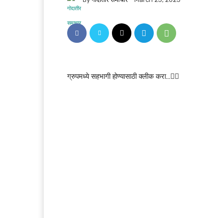
ग्रुपमध्ये सहभागी होण्यासाठी क्लीक करा…👆🏻