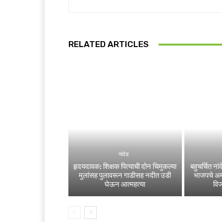
RELATED ARTICLES
नांदेड
हृदयदावक: शिक्षक पित्याची दोन चिमुकल्या
बहुचर्चित न
मुलांसह पुलावरून गाडीसह नदीत उडी
भाजपचे अम
घेऊन आत्महत्या
वि