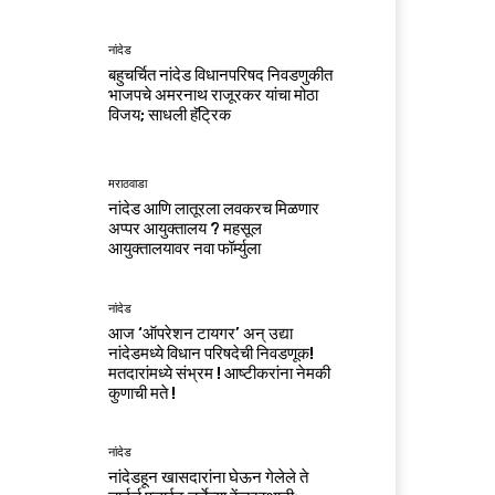
नांदेड
बहुचर्चित नांदेड विधानपरिषद निवडणुकीत
भाजपचे अमरनाथ राजूरकर यांचा मोठा
विजय; साधली हॅट्रिक
मराठवाडा
नांदेड आणि लातूरला लवकरच मिळणार
अप्पर आयुक्तालय ? महसूल
आयुक्तालयावर नवा फॉर्म्युला
नांदेड
आज ‘ऑपरेशन टायगर’ अन् उद्या
नांदेडमध्ये विधान परिषदेची निवडणूक!
मतदारांमध्ये संभ्रम ! आष्टीकरांना नेमकी
कुणाची मते !
नांदेड
नांदेडहून खासदारांना घेऊन गेलेले ते