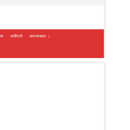
वस
जाहिराती
आमच्याबद्दल