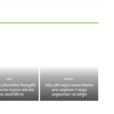
नांदेड
मराठवाडा
ांदेड विधानपरिषद निवडणुकीत
नांदेड आणि लातूरला लवकरच मिळणार
रनाथ राजूरकर यांचा मोठा
अप्पर आयुक्तालय ? महसूल
जय; साधली हॅट्रिक
आयुक्तालयावर नवा फॉर्म्युला