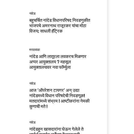
नांदेड
बहुचर्चित नांदेड विधानपरिषद निवडणुकीत
भाजपचे अमरनाथ राजूरकर यांचा मोठा
विजय; साधली हॅट्रिक
मराठवाडा
नांदेड आणि लातूरला लवकरच मिळणार
अप्पर आयुक्तालय ? महसूल
आयुक्तालयावर नवा फॉर्म्युला
नांदेड
आज ‘ऑपरेशन टायगर’ अन् उद्या
नांदेडमध्ये विधान परिषदेची निवडणूक!
मतदारांमध्ये संभ्रम ! आष्टीकरांना नेमकी
कुणाची मते !
नांदेड
नांदेडहून खासदारांना घेऊन गेलेले ते