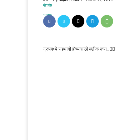
ग्रुपमध्ये सहभागी होण्यासाठी क्लीक करा…👆🏻