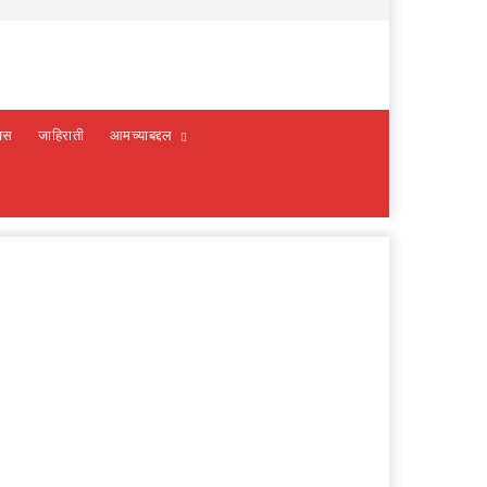
वस
जाहिराती
आमच्याबद्दल