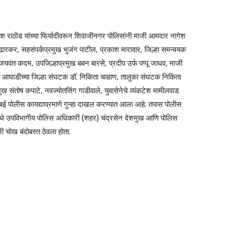
 राठोड यांच्या फिर्यादीवरून शिवाजीनगर पोलिसांनी माजी आमदार नागेश
ंढारकर, सहसंपर्कप्रमुख भुजंग पाटील, प्रकाश मारावार, जिल्हा समन्वयक
वंत कदम, उपजिल्हाप्रमुख बबन बारसे, प्रदीप उर्फ पप्पू जाधव, माजी
ला आघाडीच्या जिल्हा संघटक डॉ. निकिता चव्हाण, तालुका संघटक निकिता
ुख संतोष कपाटे, नवज्योतसिंग गाडीवाले, युवासेनेचे व्यंकटेश मामीलवाड
बई पोलीस कायद्याप्रमाणे गुन्हा दाखल करण्यात आला आहे. तपास पोलीस
येथे उपविभागीय पोलिस अधिकारी (शहर) चंद्रसेन देशमुख आणि पोलिस
ी चोख बंदोबस्त ठेवला होता.