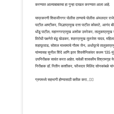
करण्यात आल्याबाबतचा हा गुन्हा दाखल करण्यात आला आहे.
याप्रकरणी शिवाजीनगर पोलीस ठाण्याचे पोलीस अंमलदार राजेश
पाटील आष्टीकर, जिल्हाप्रमुख दत्ता पाटील कोकाटे, आनंद बो
धोंडू पाटील, महानगरप्रमुख अशोक उमरेकर, तालुकाप्रमुख जय
विरोधी पक्षनेते बंडू खेडकर, शहरप्रमुख तुलजेश यादव, महि
शहापूरवाड, सोशल माध्यमाचे गौतम जैन, अर्धापूरचे तालुकाप्रम
यांच्यासह सुनील शिंदे आणि इतर शिवसैनिकांवर कलम 135 मुं
उपनिरीक्षक सावंत करत आहेत. यावेळी शासकीय विश्रामगृह 
निरीक्षक डॉ. नितीन काशीकर, फौजदार मिलिंद सोनकांबळे यांन
ग्रुपमध्ये सहभागी होण्यासाठी क्लीक करा…👆🏻