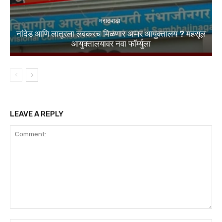
मराठवाडा
नांदेड आणि लातूरला लवकरच मिळणार अप्पर आयुक्तालय ? महसूल
आयुक्तालयावर नवा फॉर्म्युला
LEAVE A REPLY
Comment: