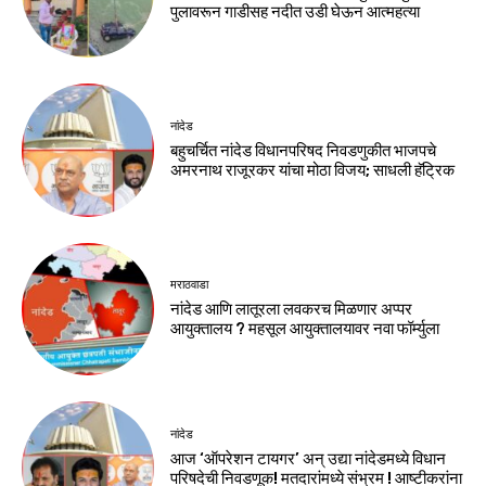
पुलावरून गाडीसह नदीत उडी घेऊन आत्महत्या
नांदेड
बहुचर्चित नांदेड विधानपरिषद निवडणुकीत भाजपचे
अमरनाथ राजूरकर यांचा मोठा विजय; साधली हॅट्रिक
मराठवाडा
नांदेड आणि लातूरला लवकरच मिळणार अप्पर
आयुक्तालय ? महसूल आयुक्तालयावर नवा फॉर्म्युला
नांदेड
आज ‘ऑपरेशन टायगर’ अन् उद्या नांदेडमध्ये विधान
परिषदेची निवडणूक! मतदारांमध्ये संभ्रम ! आष्टीकरांना