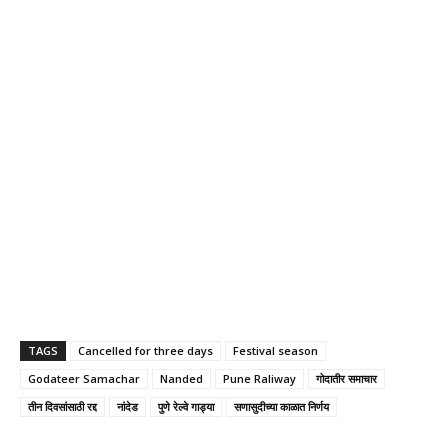
TAGS
Cancelled for three days
Festival season
Godateer Samachar
Nanded
Pune Raliway
गोदातीर समाचार
तीन दिवसांसाठी रद्द
नांदेड
पुणे रेल्वे गाड्या
सणासुदीच्या काळात निर्णय