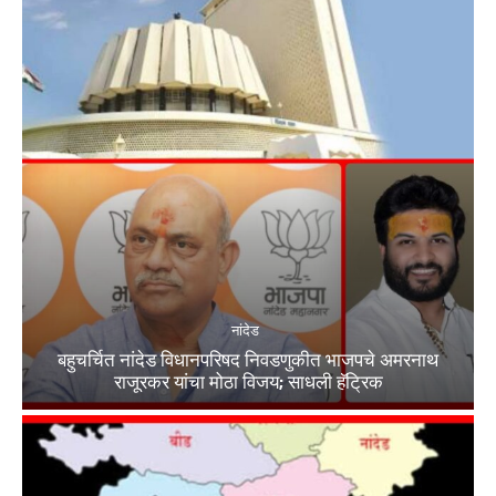
नांदेड
बहुचर्चित नांदेड विधानपरिषद निवडणुकीत भाजपचे अमरनाथ
राजूरकर यांचा मोठा विजय; साधली हॅट्रिक