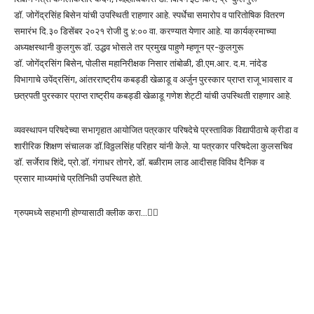
डॉ. जोगेंद्रसिंह बिसेन यांची उपस्थिती राहणार आहे. स्पर्धेचा समारोप व पारितोषिक वितरण
समारंभ दि.३० डिसेंबर २०२१ रोजी दु ४:०० वा. करण्यात येणार आहे. या कार्यक्रमाच्या
अध्यक्षस्थानी कुलगुरू डॉ. उद्धव भोसले तर प्रमुख पाहुणे म्हणून प्र-कुलगुरू
डॉ. जोगेंद्रसिंग बिसेन, पोलीस महानिरीक्षक निसार तांबोळी, डी.एम.आर. द.म. नांदेड
विभागाचे उपेंद्रसिंग, आंतरराष्ट्रीय कबड्डी खेळाडू व अर्जुन पुरस्कार प्राप्त राजू भावसार व
छत्रपती पुरस्कार प्राप्त राष्ट्रीय कबड्डी खेळाडू गणेश शेट्टी यांची उपस्थिती राहणार आहे.
व्यवस्थापन परिषदेच्या सभागृहात आयोजित पत्रकार परिषदेचे प्रस्ताविक विद्यापीठाचे क्रीडा व
शारीरिक शिक्षण संचालक डॉ.विठ्ठलसिंह परिहार यांनी केले. या पत्रकार परिषदेला कुलसचिव
डॉ. सर्जेराव शिंदे, प्रो.डॉ. गंगाधर तोगरे, डॉ. बळीराम लाड आदीसह विविध दैनिक व
प्रसार माध्यमांचे प्रतिनिधी उपस्थित होते.
ग्रुपमध्ये सहभागी होण्यासाठी क्लीक करा…👆🏻