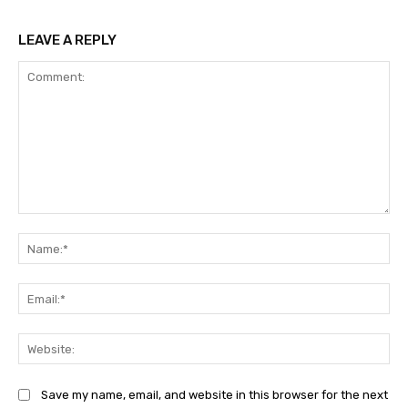
LEAVE A REPLY
Comment:
Na
Ema
Web
Save my name, email, and website in this browser for the next