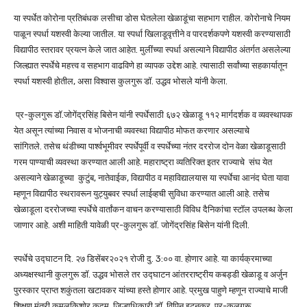
या स्पर्धेत कोरोना प्रतिबंधक लसीचा डोस घेतलेला खेळाडूंचा सहभाग राहील. कोरोनाचे नियम
पाळून स्पर्धा यशस्वी केल्या जातील. या स्पर्धा खिलाडूवृत्तीने व पारदर्शकपणे यशस्वी करण्यासाठी
विद्यापीठ स्तरावर प्रयत्न केले जात आहेत. मुलींच्या स्पर्धा असल्याने विद्यापीठ अंतर्गत असलेल्या
जिल्ह्यात स्पर्धेचे महत्त्व व सहभाग वाढविणे हा व्यापक उद्देश आहे. त्यासाठी सर्वांच्या सहकार्यातून
स्पर्धा यशस्वी होतील, असा विश्वास कुलगुरू डॉ. उद्धव भोसले यांनी केला.
प्र-कुलगुरू डॉ.जोगेंद्रसिंह बिसेन यांनी स्पर्धेसाठी ६७२ खेळाडू ११२ मार्गदर्शक व व्यवस्थापक
येत असून त्यांच्या निवास व भोजनाची व्यवस्था विद्यापीठ मोफत करणार असल्याचे
सांगितले. तसेच थंडीच्या पार्श्वभूमीवर स्पर्धेपूर्वी व स्पर्धेच्या नंतर दररोज दोन वेळा खेळाडूसाठी
गरम पाण्याची व्यवस्था करण्यात आली आहे. महाराष्ट्रा व्यतिरिक्त इतर राज्याचे संघ येत
असल्याने खेळाडूच्या कुटुंब, नातेवाईक, विद्यापीठ व महाविद्यालयास या स्पर्धेचा आनंद घेता यावा
म्हणून विद्यापीठ स्थरावरून युट्युबवर स्पर्धा लाईव्हची सुविधा करण्यात आली आहे. तसेच
खेळाडूला दररोजच्या स्पर्धेचे वार्तांकन वाचन करण्यासाठी विविध दैनिकांचा स्टॉल उपलब्ध केला
जाणार आहे. अशी माहिती यावेळी प्र-कुलगुरू डॉ. जोगेंद्रसिंह बिसेन यांनी दिली.
स्पर्धेचे उद्घाटन दि. २७ डिसेंबर२०२१ रोजी दु. 3:०० वा. होणार आहे. या कार्यक्रमाच्या
अध्यक्षस्थानी कुलगुरू डॉ. उद्धव भोसले तर उद्घाटन आंतरराष्ट्रीय कबड्डी खेळाडू व अर्जुन
पुरस्कार प्राप्त शकुंतला खटावकर यांच्या हस्ते होणार आहे. प्रमुख पाहुणे म्हणून राज्याचे माजी
शिक्षण मंत्री कमलकिशोर कदम, जिल्हाधिकारी डॉ. विपिन इटनकर, प्र-कुलगुरू