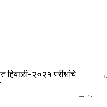
र्गत हिवाळी-२०२१ परीक्षांचे
L
र
14244
4