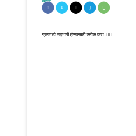
ग्रुपमध्ये सहभागी होण्यासाठी क्लीक करा…👆🏻