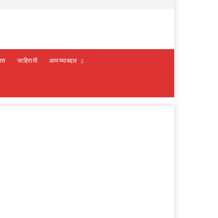
वस
जाहिराती
आमच्याबद्दल