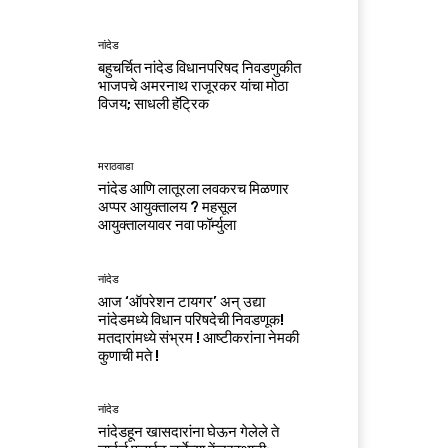
नांदेड
बहुचर्चित नांदेड विधानपरिषद निवडणुकीत
भाजपचे अमरनाथ राजूरकर यांचा मोठा
विजय; साधली हॅट्रिक
मराठवाडा
नांदेड आणि लातूरला लवकरच मिळणार
अप्पर आयुक्तालय ? महसूल
आयुक्तालयावर नवा फॉर्म्युला
नांदेड
आज ‘ऑपरेशन टायगर’ अन् उद्या
नांदेडमध्ये विधान परिषदेची निवडणूक!
मतदारांमध्ये संभ्रम ! आष्टीकरांना नेमकी
कुणाची मते !
नांदेड
नांदेडहून खासदारांना घेऊन गेलेले ते