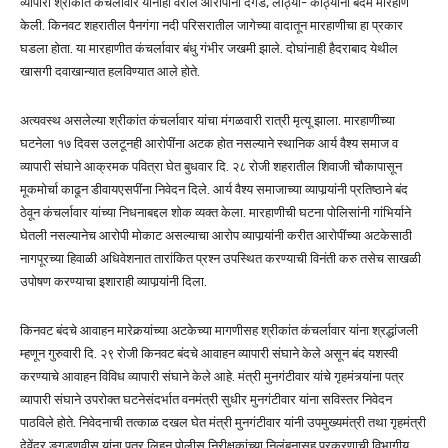
व्यापारी श्रीकांत कंचर्लावार यांनाही वरील आरोपींनी दगड, लाठ्या- काठ्यांनी बेदम मारहाण
केली. किनवट शहरातील पैनगंगा नदी परिसरातील जागेच्या वादातून मारहाणीचा हा प्रकार
घडला होता. या मारहाणीत कंचर्लावार बंधु गंभीर जखमी झाले. दोघांनाही हैदराबाद येथील
खासगी दवाखान्यात हलविण्यात आले होते.
अत्यवस्थ असलेल्या श्रीकांत कंचर्लावार यांचा मंगळवारी रात्री मृत्यू झाला. मारहाणीच्या
घटनेला १७ दिवस उलटूनही आरोपींना अटक होत नसल्याने स्थानिक आर्य वैश्य समाज व
व्यापारी संघाने आक्रमक पवित्रा घेत बुधवार दि. २८ रोजी शहरातील शिवाजी चौकापासून
मूकमोर्चा काढून डीवायएसपींना निवेदन दिले. आर्य वैश्य समाजाच्या व्यापार्‍यांनी प्रतिष्ठाने बंद
ठेवून कंचर्लावार यांच्या निधनाबद्दल शोक व्यक्त केला. मारहाणीची घटना पोलिसांनी गांभिर्याने
घेतली नसल्यानेच आरोपी मोकाट असल्याचा आरोप व्यापार्‍यांनी करीत आरोपींच्या अटकेसाठी
नागपूरच्या हिवाळी अधिवेशनात तारांकित प्रश्न उपस्थित करण्याची विनंती करु तसेच साखळी
उपोषण करण्याचा इशाराही व्यापार्‍यांनी दिला.
किनवट बंदचे आवाहन मारेकर्‍यांच्या अटकेच्या मागणीसह श्रीकांत कंचर्लावार यांना श्रद्धांजली
म्हणून गुरुवारी दि. २९ रोजी किनवट बंदचे आवाहन व्यापारी संघाने केले असून बंद यशस्वी
करण्याचे आवाहन विविध व्यापारी संघाने केले आहे. मंत्री मुनगंटीवार यांचे गृहमंत्र्यांना पत्र
व्यापारी संघाने उपरोक्त घटनेसंदर्भात वनमंत्री सुधीर मुनगंटीवार यांना सविस्तर निवेदन
पाठविले होते. निवेदनाची तत्काळ दखल घेत मंत्री मुनगंटीवार यांनी उपमुख्यमंत्री तथा गृहमंत्री
देवेंद्र ङ्गडणवीस यांना पत्र लिहून पोलीस निरीक्षकांच्या निलंबनासह प्रकरणाची विभागीय