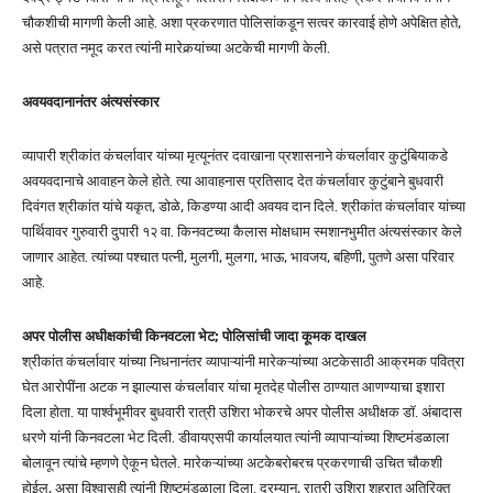
चौकशीची मागणी केली आहे. अशा प्रकरणात पोलिसांकडून सत्वर कारवाई होणे अपेक्षित होते,
असे पत्रात नमूद करत त्यांनी मारेकर्‍यांच्या अटकेची मागणी केली.
अवयवदानानंतर अंत्यसंस्कार
व्यापारी श्रीकांत कंचर्लावार यांच्या मृत्यूनंतर दवाखाना प्रशासनाने कंचर्लावार कुटुंबियाकडे
अवयवदानाचे आवाहन केले होते. त्या आवाहनास प्रतिसाद देत कंचर्लावार कुटुंबाने बुधवारी
दिवंगत श्रीकांत यांचे यकृत, डोळे, किडण्या आदी अवयव दान दिले. श्रीकांत कंचर्लावार यांच्या
पार्थिवावर गुरुवारी दुपारी १२ वा. किनवटच्या कैलास मोक्षधाम स्मशानभुमीत अंत्यसंस्कार केले
जाणार आहेत. त्यांच्या पश्चात पत्नी, मुलगी, मुलगा, भाऊ, भावजय, बहिणी, पुतणे असा परिवार
आहे.
अपर पोलीस अधीक्षकांची किनवटला भेट; पोलिसांची जादा कूमक दाखल
श्रीकांत कंचर्लावार यांच्या निधनानंतर व्यापाऱ्यांनी मारेकऱ्यांच्या अटकेसाठी आक्रमक पवित्रा
घेत आरोपींना अटक न झाल्यास कंचर्लावार यांचा मृतदेह पोलीस ठाण्यात आणण्याचा इशारा
दिला होता. या पार्श्वभूमीवर बुधवारी रात्री उशिरा भोकरचे अपर पोलीस अधीक्षक डॉ. अंबादास
धरणे यांनी किनवटला भेट दिली. डीवायएसपी कार्यालयात त्यांनी व्यापाऱ्यांच्या शिष्टमंडळाला
बोलावून त्यांचे म्हणणे ऐकून घेतले. मारेकऱ्यांच्या अटकेबरोबरच प्रकरणाची उचित चौकशी
होईल, असा विश्वासही त्यांनी शिष्टमंडळाला दिला. दरम्यान, रात्री उशिरा शहरात अतिरिक्त