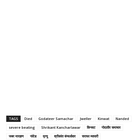
TAGS
Died
Godateer Samachar
Jweller
Kinwat
Nanded
severe beating
Shrikant Kancharlawar
किनवट
गोदातीर समाचार
जबर मारहाण
नांदेड
मृत्यू
श्रीकांत कंचर्लावार
सराफा व्यापारी