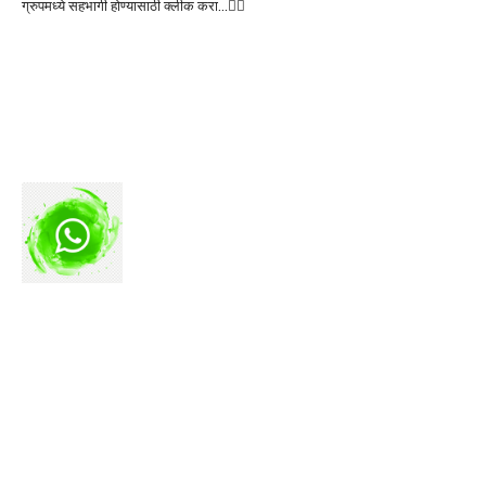
ग्रुपमध्ये सहभागी होण्यासाठी क्लीक करा…👆🏻