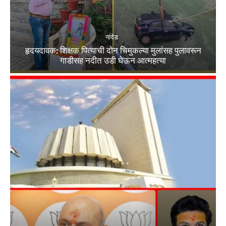
नांदेड
हृदयदावक: शिक्षक पित्याची दोन चिमुकल्या मुलांसह पुलावरून
गाडीसह नदीत उडी घेऊन आत्महत्या