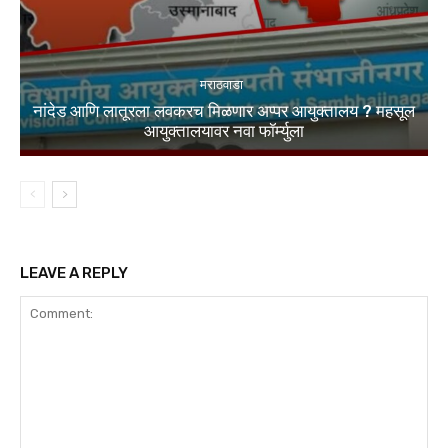
मराठवाडा
नांदेड आणि लातूरला लवकरच मिळणार अप्पर आयुक्तालय ? महसूल
आयुक्तालयावर नवा फॉर्म्युला
LEAVE A REPLY