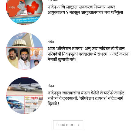
मराठवाडा
नांदेड आणि लातूरला लवकरच मिळणार अप्पर
आयुक्तालय ? महसूल आयुक्तालयावर नवा फॉर्म्युला
नांदेड
आज ‘ऑपरेशन टायगर’ अन् उद्या नांदेडमध्ये विधान
परिषदेची निवडणूक! मतदारांमध्ये संभ्रम ! आष्टीकरांना
नेमकी कुणाची मते !
नांदेड
नांदेडहून खासदारांना घेऊन गेलेले ते चार्टर्ड फ्लाईट
चर्चेच्या केंद्रस्थानी; ‘ऑपरेशन टायगर’ नांदेड मार्गे
दिल्ली !
Load more