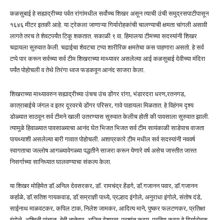
कळसुबाई हे सह्याद्रीच्या पर्वत रांगांमधील सर्वोच्च शिखर असून त्याची उंची समुद्रसपाटीपासून
१६४६ मीटर इतकी आहे. या ट्रेकला जाणाऱ्या गिर्यारोहकांची चालण्याची क्षमता चांगली असावी
लागते तरच ते शेवटपर्यंत टिकू शकतात. सकाळी ९ वा. हिमालया टीमच्या सदस्यांनी शिखर
चढायला सुरुवात केली. चढाईचा शेवटचा टप्पा शारीरिक क्षमतेचा कस पाहणारा असतो. हे सर्व
टप्पे पार करून सर्वच्या सर्व टीम शिखराच्या माथ्यावर असलेल्या आई कळसुबाई देवीच्या मंदिरा
पर्यंत पोहोचली व तेथे तिरंगा ध्वज फडकवून आनंद साजरा केला.
शिखराच्या माथ्यावरुन सह्याद्रीच्या उंचच उंच डोंगर रांगा, भंडारदरा धरण,रतनगड,
कात्राबाईचे जंगल व इतर दूरवरचे डोंगर परिसर, गावे पाहायला मिळतात. हे विहंगम दृश्य
डोळ्यात साठवून सर्व टीमने खाली उतरण्यास सुरुवात केलीच होती की पावसाला सुरुवात झाली.
त्यामुळे हिवाळ्यात पावसाळ्याचा आनंद घेत भिजत भिजत सर्व टीम सायंकाळी साडेपाच वाजता
पायथ्याशी असलेल्या बारी गावात पोहोचली. अशाप्रकारे टीम मधील सर्व सदस्यांनी नववर्ष
स्वागताचा जल्लोष आगळ्यावेगळ्या पद्धतीने साजरा करून येणारे वर्ष असेच जास्तीत जास्त
निसर्गाच्या सानिध्यात घालवण्याचा संकल्प केला.
या शिखर मोहिमेत डॉ.अनिल देवसरकर, डॉ. रामचंद्र हेंडगे, डॉ.गजानन पवार, डॉ.गजानन
कर्हाळे, डॉ.सतिश गायकवाड, डॉ.सम्राज्ञी पाध्ये, प्रल्हाद इंगोले, अनुराधा इंगोले, संतोष दंडे,
साईनाथ माळवटकर, कपिल टाक, निलेश जामकर, आदित्य माने, पुष्कर फलटणकर, प्रतिक्षा
इंगोले, अश्विनी पांचाळ, बेबी नातेवार, अजित देशमुख, प्रशांत कदम, प्रविण कदम हे गिर्यारोहक