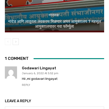
मराठवाडा
नांदेड आणि लातूरला लवकरच मिळणार अप्पर आयुक्तालय ? महसूल
आयुक्तालयावर नवा फॉर्म्युला
1 COMMENT
Godawari Lingayat
January 6, 2022 At 5:52 pm
Hii ,mi godavari lingayat
REPLY
LEAVE A REPLY