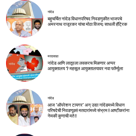
नांदेड
बहुचर्चित नांदेड विधानपरिषद निवडणुकीत भाजपचे
अमरनाथ राजूरकर यांचा मोठा विजय; साधली हॅट्रिक
मराठवाडा
नांदेड आणि लातूरला लवकरच मिळणार अप्पर
आयुक्तालय ? महसूल आयुक्तालयावर नवा फॉर्म्युला
नांदेड
आज ‘ऑपरेशन टायगर’ अन् उद्या नांदेडमध्ये विधान
परिषदेची निवडणूक! मतदारांमध्ये संभ्रम ! आष्टीकरांना
नेमकी कुणाची मते !