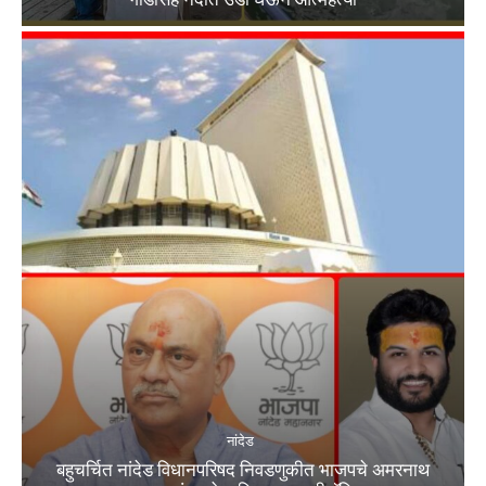
नांदेड
बहुचर्चित नांदेड विधानपरिषद निवडणुकीत भाजपचे अमरनाथ