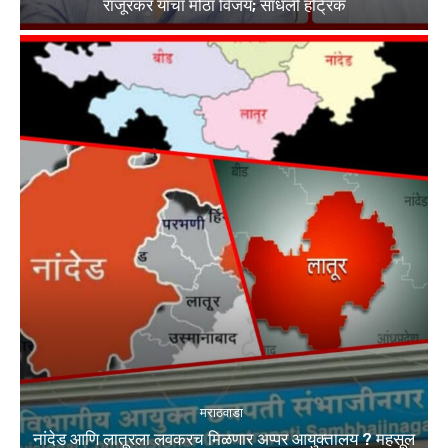
राजूरकर यांचा मोठा विजय; साधली हॅट्रिक
मराठवाडा
नांदेड आणि लातूरला लवकरच मिळणार अप्पर आयुक्तालय ? महसूल