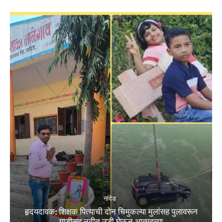
नांदेड
हृदयदावक: शिक्षक पित्याची दोन चिमुकल्या मुलांसह पुलावरून
गाडीसह नदीत उडी घेऊन आत्महत्या