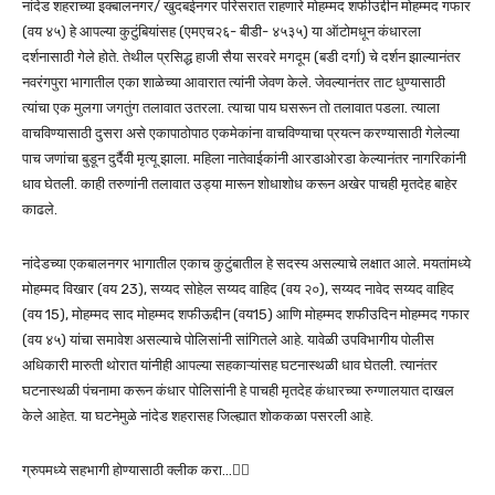
नांदेड शहराच्या इक्बालनगर/ खुदबईनगर परिसरात राहणारे मोहम्मद शफीउद्दीन मोहम्मद गफार
(वय ४५) हे आपल्या कुटुंबियांसह (एमएच२६- बीडी- ४५३५) या ऑटोमधून कंधारला
दर्शनासाठी गेले होते. तेथील प्रसिद्ध हाजी सैया सरवरे मगदूम (बडी दर्गा) चे दर्शन झाल्यानंतर
नवरंगपुरा भागातील एका शाळेच्या आवारात त्यांनी जेवण केले. जेवल्यानंतर ताट धुण्यासाठी
त्यांचा एक मुलगा जगतुंग तलावात उतरला. त्याचा पाय घसरून तो तलावात पडला. त्याला
वाचविण्यासाठी दुसरा असे एकापाठोपाठ एकमेकांना वाचविण्याचा प्रयत्न करण्यासाठी गेलेल्या
पाच जणांचा बुडून दुर्दैवी मृत्यू झाला. महिला नातेवाईकांनी आरडाओरडा केल्यानंतर नागरिकांनी
धाव घेतली. काही तरुणांनी तलावात उड्या मारून शोधाशोध करून अखेर पाचही मृतदेह बाहेर
काढले.
नांदेडच्या एकबालनगर भागातील एकाच कुटुंबातील हे सदस्य असल्याचे लक्षात आले. मयतांमध्ये
मोहम्मद विखार (वय 23), सय्यद सोहेल सय्यद वाहिद (वय २०), सय्यद नावेद सय्यद वाहिद
(वय 15), मोहम्मद साद मोहम्मद शफीऊद्दीन (वय15) आणि मोहम्मद शफीउदिन मोहम्मद गफार
(वय ४५) यांचा समावेश असल्याचे पोलिसांनी सांगितले आहे. यावेळी उपविभागीय पोलीस
अधिकारी मारुती थोरात यांनीही आपल्या सहकाऱ्यांसह घटनास्थळी धाव घेतली. त्यानंतर
घटनास्थळी पंचनामा करून कंधार पोलिसांनी हे पाचही मृतदेह कंधारच्या रुग्णालयात दाखल
केले आहेत. या घटनेमुळे नांदेड शहरासह जिल्ह्यात शोककळा पसरली आहे.
ग्रुपमध्ये सहभागी होण्यासाठी क्लीक करा…👆🏻