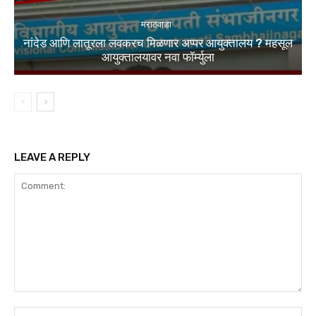
मराठवाडा
नांदेड आणि लातूरला लवकरच मिळणार अप्पर आयुक्तालय ? महसूल
आयुक्तालयावर नवा फॉर्म्युला
LEAVE A REPLY
Comment:
Na