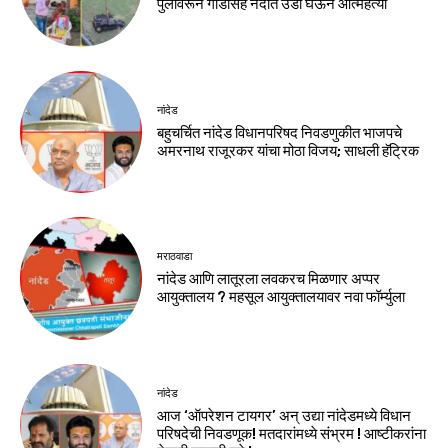
पुलावरून गाडीसह नदीत उडी घेऊन आत्महत्या
नांदेड
बहुचर्चित नांदेड विधानपरिषद निवडणुकीत भाजपचे
अमरनाथ राजूरकर यांचा मोठा विजय; साधली हॅट्रिक
मराठवाडा
नांदेड आणि लातूरला लवकरच मिळणार अप्पर
आयुक्तालय ? महसूल आयुक्तालयावर नवा फॉर्म्युला
नांदेड
आज ‘ऑपरेशन टायगर’ अन् उद्या नांदेडमध्ये विधान
परिषदेची निवडणूक! मतदारांमध्ये संभ्रम ! आष्टीकरांना