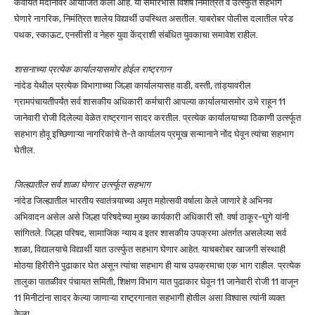
कवायत मैदानावर आयोजित केला आहे. या समारंभास विशेष निमंत्रित व उर्त्स्फुत सहभाग
घेणारे नागरिक, निमंत्रित शालेय विद्यार्थी उपस्थित असतील. याबरोबर पोलीस दलातील परेड
पथक, स्काऊट, एनसीसी व नेहरु युवा केंद्राशी संबंधित युवकाचा समावेश राहील.
शासनाच्या प्रत्येक कार्यालयासमोर होईल राष्ट्रगान
नांदेड येथील प्रत्येक विभागाच्या जिल्हा कार्यालयासह वाडी, वस्ती, तांड्यावरील
ग्रामपंचायतीपर्यंत सर्व शासकीय अधिकारी कर्मचारी आपल्या कार्यालयासमोर उभे राहून 11
जानेवारी रोजी दिलेल्या वेळेत राष्ट्रगान सादर करतील. प्रत्येक कार्यालयाच्या ठिकाणी उर्त्स्फूत
सहभाग होवू इच्छिणाऱ्या नागरिकांचे ते-ते कार्यालय प्रमूख सन्मानाने नोंद घेवून त्यांचा सहभाग
घेतील.
जिल्ह्यातील सर्व शाळा घेणार उर्त्स्फूत सहभाग
नांदेड जिल्ह्यातील भारतीय स्वातंत्र्याच्या अमृत महोत्सवी वर्षाला केले जाणारे हे अभिनव
अभिवादन असेल असे जिल्हा परिषदेच्या मुख्य कार्यकारी अधिकारी सौ. वर्षा ठाकूर-घुगे यांनी
सांगितले. जिल्हा परिषद, सामाजिक न्याय व इतर शासकीय उपक्रमा अंतर्गत असलेल्या सर्व
शाळा, विद्यालयाचे विद्यार्थी यात उर्त्स्फुत सहभाग घेणार आहेत. याचबरोबर खाजगी संस्थाही
मोठया हिरीरीने पुढाकार घेत असून त्यांचा सहभाग ही याच उपक्रमाचा एक भाग राहील. प्रत्येक
तालुका पातळीवर पंचायत समिती, शिक्षण विभाग यात पुढाकार घेवून 11 जानेवारी रोजी 11 वाजून
11 मिनीटांना सादर केल्या जाणाऱ्या राष्ट्रगानात सहभागी होतील असा विश्वास त्यांनी व्यक्त
केला.