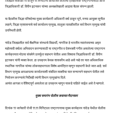
जिल्ह्यात सकाळी 11 वाजून 11 मिनीटांनी आयोजित केलेल्या ऐतिहासिक राष्ट्रगानासाठी आज
जिल्हाधिकारी डॉ. विपीन इटनकर यांच्या अध्यक्षतेखाली आढावा बैठक संपन्न झाली.
या बैठकीस जिल्हा परिषदेच्या मुख्य कार्यकारी अधिकारी वर्षा ठाकूर घुगे, मनपा आयुक्त सुनील
लहाने, जिल्हा प्रशासनाचे सर्व कार्यालय प्रमुख, तालुका पातळीवरील सर्व विभाग प्रमुख यांची
उपस्थिती होती.
नांदेड जिल्ह्यातील सर्व शैक्षणिक संस्थाचे विद्यार्थी, नागरिक हे भारतीय स्वातंत्र्याच्या अमृत
महोत्सवी वर्षाला अभिवादन करण्यासाठी या राष्ट्रगीत व देशभक्ती गगीत असलेल्या राष्ट्रगान
कार्यक्रमात मोठया संख्येने उर्त्स्फुत सहभाग घेतील असा विश्वास जिल्हाधिकारी डॉ. विपीन
इटनकर यांनी व्यक्त केला. हा उपक्रम केवळ शासकीय आहे असे नव्हे तर यात अधिकाधिक
स्थानिक नागरिक यांच्या लोकसहभागाला विशेष आमंत्रित म्हणून सहभागी केले जात आहे. सर्व
विभाग प्रमूख आपआपल्या कार्यालयाशी संबंधित व्यक्तीचा यात सन्मानाने सहभाग घेतील तसे
नियोजन करण्याचे निर्देशही त्यांनी विभाग प्रमुखांना दिले.
अत्यंत आगळा व वैशिष्टपूर्ण असलेला हा उपक्रम म्हणून याकडे पाहिले जाईल असे ते म्हणाले.
मुख्य समारंभ पोलीस कवायत मैदानावर
दिनांक 11 जानेवारी रोजी 11.11 मिनिटाला राष्ट्रगानाचा मुख्य कार्यक्रम नांदेड येथील पोलीस