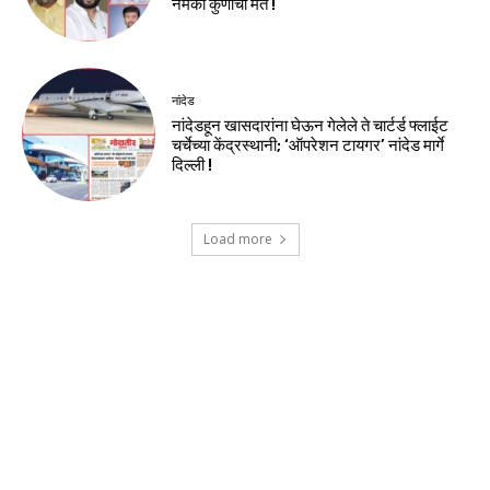
नेमकी कुणाची मते !
नांदेड
नांदेडहून खासदारांना घेऊन गेलेले ते चार्टर्ड फ्लाईट
चर्चेच्या केंद्रस्थानी; ‘ऑपरेशन टायगर’ नांदेड मार्गे
दिल्ली !
Load more