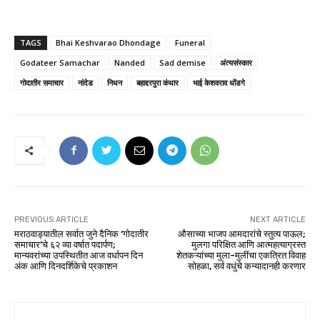
TAGS
Bhai Keshvarao Dhondage
Funeral
Godateer Samachar
Nanded
Sad demise
अंत्यसंस्कार
गोदातीर समाचार
नांदेड
निधन
बहाद्दरपुरा कंधार
भाई केशवराव धोंडगे
PREVIOUS ARTICLE
NEXT ARTICLE
मराठवाड्यातील सर्वात जुने दैनिक ‘गोदातीर
औसाच्या भाजप आमदारांचे स्तुत्य पाऊल;
समाचार’चे ६२ व्या वर्षात पदार्पण;
मुलगा परिक्षित आणि आत्महत्याग्रस्त
मान्यवरांच्या उपस्थितीत आज वर्धापन दिन
शेतकऱ्यांच्या मुला-मुलींचा एकत्रित विवाह
अंक आणि दिनदर्शिकेचे प्रकाशन
सोहळा, सर्व वधुंचे कन्यादानही करणार