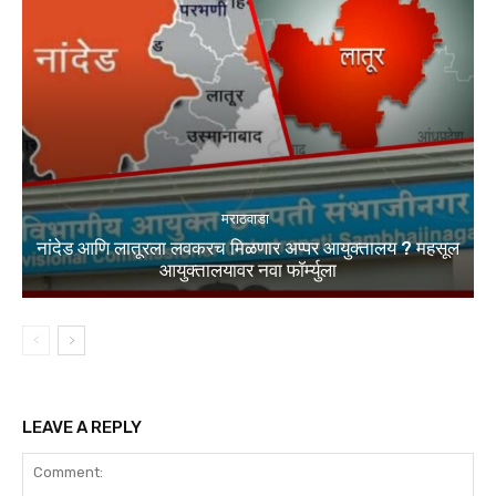
मराठवाडा
नांदेड आणि लातूरला लवकरच मिळणार अप्पर आयुक्तालय ? महसूल
आयुक्तालयावर नवा फॉर्म्युला
LEAVE A REPLY