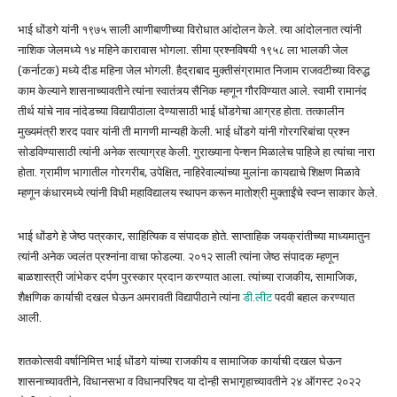
भाई धोंडगे यांनी १९७५ साली आणीबाणीच्या विरोधात आंदोलन केले. त्या आंदोलनात त्यांनी
नाशिक जेलमध्ये १४ महिने कारावास भोगला. सीमा प्रश्नविषयी १९५८ ला भालकी जेल
(कर्नाटक) मध्ये दीड महिना जेल भोगली. हैद्राबाद मुक्तीसंग्रामात निजाम राजवटीच्या विरुद्ध
काम केल्याने शासनाच्यावतीने त्यांना स्वातंत्र्य सैनिक म्हणून गौरविण्यात आले. स्वामी रामानंद
तीर्थ यांचे नाव नांदेडच्या विद्यापीठाला देण्यासाठी भाई धोंडगेचा आग्रह होता. तत्कालीन
मुख्यमंत्री शरद पवार यांनी ती मागणी मान्यही केली. भाई धोंडगे यांनी गोरगरिबांचा प्रश्न
सोडविण्यासाठी त्यांनी अनेक सत्याग्रह केली. गुराख्याना पेन्शन मिळालेच पाहिजे हा त्यांचा नारा
होता. ग्रामीण भागातील गोरगरीब, उपेक्षित, नाहिरेवाल्यांच्या मुलांना कायद्याचे शिक्षण मिळावे
म्हणून कंधारमध्ये त्यांनी विधी महाविद्यालय स्थापन करून मातोश्री मुक्ताईंचे स्वप्न साकार केले.
भाई धोंडगे हे जेष्ठ पत्रकार, साहित्यिक व संपादक होते. साप्ताहिक जयक्रांतीच्या माध्यमातुन
त्यांनी अनेक ज्वलंत प्रश्नांना वाचा फोडल्या. २०१२ साली त्यांना जेष्ठ संपादक म्हणून
बाळशास्त्री जांभेकर दर्पण पुरस्कार प्रदान करण्यात आला. त्यांच्या राजकीय, सामाजिक,
शैक्षणिक कार्याची दखल घेऊन अमरावती विद्यापीठाने त्यांना
डी.लीट
पदवी बहाल करण्यात
आली.
शतकोत्सवी वर्षानिमित्त भाई धोंडगे यांच्या राजकीय व सामाजिक कार्याची दखल घेऊन
शासनाच्यावतीने, विधानसभा व विधानपरिषद या दोन्ही सभागृहाच्यावतीने २४ ऑगस्ट २०२२