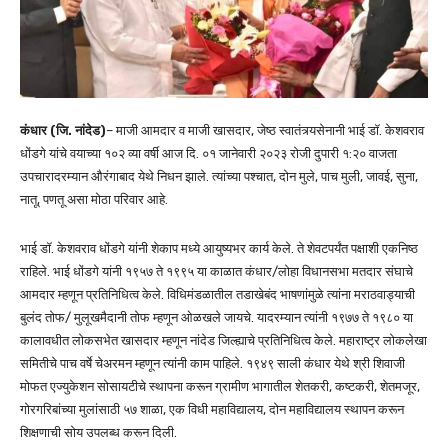
कंधार (जि. नांदेड)
– माजी आमदार व माजी खासदार, जेष्ठ स्वातंत्र्यसेनानी भाई डॉ. केशवराव
धोंडगे यांचे वयाच्या १०२ व्या वर्षी आज दि. ०१ जानेवारी २०२३ रोजी दुपारी १:२० वाजता
उपचारादरम्यान औरंगाबाद येथे निधन झाले. त्यांच्या पश्चात, दोन मुले, पाच मुली, जावई, सुना,
नातू, पणतू असा मोठा परिवार आहे.
भाई डॉ. केशवराव धोंडगे यांनी शेकाप मध्ये आयुष्यभर कार्य केले. ते शेवटपर्यंत पक्षाशी एकनिष्ठ
राहिले. भाई धोंडगे यांनी १९५७ ते १९९५ या काळात कंधार/लोहा विधानसभा मतदार संघाचे
आमदार म्हणून प्रतिनिधित्व केले. विधिमंडळातील तडाखेबंद भाषणांमुळे त्यांना मराठवाड्याची
बुलंद तोफ/ मुलूखमैदानी तोफ म्हणून ओळखले जायचे. यादरम्यान त्यांनी १९७७ ते १९८० या
कालावधीत लोकसभेत खासदार म्हणून नांदेड जिल्ह्याचे प्रतिनिधित्व केले. महाराष्ट्र लोकलेखा
समितीचे पाच वर्षे चेअरमन म्हणून त्यांनी काम पाहिले. १९४९ साली कंधार येथे श्री शिवाजी
मोफत एज्युकेशन सोसायटीचे स्थापना करून ग्रामीण भागातील शेतकरी, कष्टकरी, शेतमजूर,
गोरगरिबांच्या मुलांसाठी ५७ शाळा, एक विधी महाविद्यालय, दोन महाविद्यालय स्थापन करून
शिक्षणाची सोय उपलब्ध करून दिली.