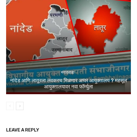
मराठवाडा
नांदेड आणि लातूरला लवकरच मिळणार अप्पर आयुक्तालय ? महसूल
आयुक्तालयावर नवा फॉर्म्युला
LEAVE A REPLY