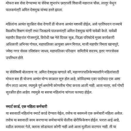
मोफत बस सेवा देण्याच्या या सेवेचा शुभारंभ छत्रपती शिवाजी महाराज चौक, लातूर येथून
पालकमंत्री अमित देशमुख यांच्या हस्ते झाला.
महिलांना अत्यंत सुरक्षित सेवा देणारी ही योजना अत्यंत यशस्वी होईल, असे प्रतिपादन राज्याचे
वैद्यकीय शिक्षण मंत्री तथा जिल्ह्याचे पालकमंत्री अमित देशमुख यांनी यावेळी केले. यावेळी
महापौर विक्रांत गोजमगुंडे, विरोधी पक्ष नेते दिपक सूळ, जिल्हा परिषदेचे मुख्य कार्यकारी
अधिकारी अभिनव गोयल, महापालिका आयुक्त अमन मित्तल, माजी महापौर स्मिता खानापुरे,
ज्येष्ठ नगर सेवक रविशंकर जाधव, महापालिका परिवहन समितीचे सदस्य, इतर नगरसेवक
उपस्थित होते.
या सेवेविषयी बोलताना ना. अमित देशमुख म्हणाले की, महानगरपालिकेच्यावतीने महिलांसाठी
मोफत बस ही योजना अत्यंत योग्य काळात सुरु होत आहे. कोविडच्या एका पाठोपाठ एक अशा
तीन लाटा आल्या. त्यामुळे पूर्ण क्षमतेनी कोणतीच गोष्ट करता आली नाही. आता मात्र, सर्व गोष्टी
सुरळीत होत आहेत. त्यामुळे या बसचा महिलांना चांगला फायदा होईल.
स्मार्ट कार्ड, एक महिला कर्मचारी
या बससाठी महिलांना स्मार्ट कार्ड देण्यात येईल, तसेच या बसमध्ये एक कर्मचारी महिला असेल.
तसेच या बससाठी काम करणाऱ्या कर्मचाऱ्यांचे पोलीस व्हेरीफिकेशन होईल. घरात आई आहे,
वडील कामावर गेले, क्लास सोडायला कोणी नाही असे आता मुलीला वाटणार नाही. ती या