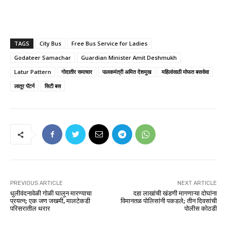
TAGS
City Bus
Free Bus Service for Ladies
Godateer Samachar
Guardian Minister Amit Deshmukh
Latur Pattern
गोदातीर समाचार
पालकमंत्री अमित देशमुख
महिलांसाठी मोफत बससेवा
लातूर पॅटर्न
सिटी बस
PREVIOUS ARTICLE
NEXT ARTICLE
धुलीवंदनावेळी गोळी घालून मारण्याचा
दहा लाखांची खंडणी मागणाऱ्या दोघांना
प्रयत्न; एक जण जखमी, मालटेकडी
विमानतळ पोलिसांनी पकडले; तीन दिवसांची
परिसरातील थरार
पोलीस कोठडी