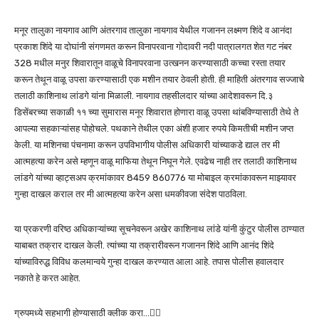
मनूर तालुका नायगाव आणि अंतरगाव तालुका नायगाव येथील गजानन लक्ष्‍मण शिंदे व आनंदा
प्रकाश शिंदे या दोघांनी संगणमत करून विनापरवाना गोदावरी नदी पात्रालगत शेत गट नंबर
328 मधील मनुर शिवारातून वाळूचे विनापरवाना उत्खनन करण्यासाठी कच्चा रस्ता तयार
करून तेथून वाळू उपसा करण्यासाठी एक मशीन तयार ठेवली होती. ही माहिती अंतरगाव सज्जाचे
तलाठी काशिनाथ लांडगे यांना मिळाली. नायगाव तहसीलदार यांच्या आदेशावरून दि.३
डिसेंबरच्या सकाळी ११ च्या सुमारास मनूर शिवारात होणारा वाळू उपसा थांबविण्यासाठी तेथे ते
आपल्या सहकाऱ्यांसह पोहोचले. पथकाने तेथील एका अंशी हजार रुपये किमतीची मशीन जप्त
केली. या मशिनचा पंचनामा करून उपविभागीय पोलीस अधिकारी यांच्याकडे द्याल तर मी
आत्महत्या करेन असे म्हणून वाळू माफिया तेथून निघून गेले. एवढेच नाही तर तलाठी काशिनाथ
लांडगे यांच्या व्हाट्सअप क्रमांकावर 8459 860776 या मोबाइल क्रमांकावरून माझ्यावर
गुन्हा दाखल कराल तर मी आत्महत्या करेन असा धमकीवजा संदेश पाठविला.
या प्रकरणी वरिष्ठ अधिकाऱ्यांच्या सूचनेवरून अखेर काशिनाथ लांडे यांनी कुंटुर पोलीस ठाण्यात
याबाबत तक्रार दाखल केली. त्यांच्या या तक्रारीवरून गजानन शिंदे आणि आनंद शिंदे
यांच्याविरुद्ध विविध कलमान्वये गुन्हा दाखल करण्यात आला आहे. तपास पोलीस हवालदार
नकाते हे करत आहेत.
ग्रुपमध्ये सहभागी होण्यासाठी क्लीक करा…👆🏻