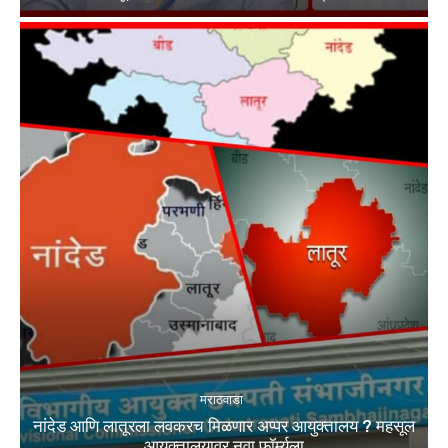
मराठवाडा
नांदेड आणि लातूरला लवकरच मिळणार अप्पर आयुक्तालय ? महसूल
आयुक्तालयावर नवा फॉर्म्युला