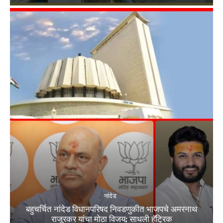
नांदेड
बहुचर्चित नांदेड विधानपरिषद निवडणुकीत भाजपचे अमरनाथ
राजूरकर यांचा मोठा विजय; साधली हॅट्रिक