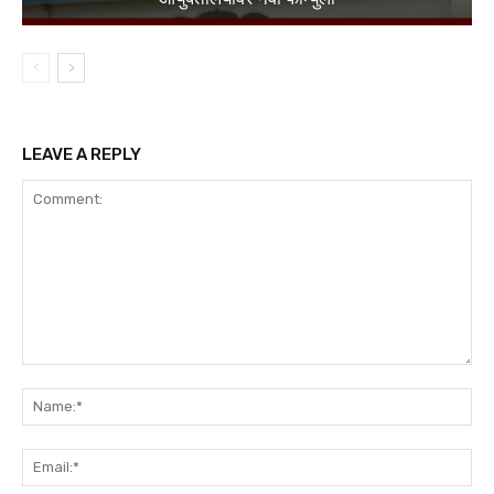
LEAVE A REPLY
Comment:
Na
Ema