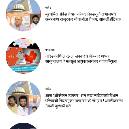
नांदेड
बहुचर्चित नांदेड विधानपरिषद निवडणुकीत भाजपचे
अमरनाथ राजूरकर यांचा मोठा विजय; साधली हॅट्रिक
मराठवाडा
नांदेड आणि लातूरला लवकरच मिळणार अप्पर
आयुक्तालय ? महसूल आयुक्तालयावर नवा फॉर्म्युला
नांदेड
आज ‘ऑपरेशन टायगर’ अन् उद्या नांदेडमध्ये विधान
परिषदेची निवडणूक! मतदारांमध्ये संभ्रम ! आष्टीकरांना
नेमकी कुणाची मते !