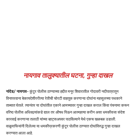
नायगाव तालुक्यातील घटना, गुन्हा दाखल
नांदेड/ नायगाव
– कुंटुर पोलीस ठाण्याच्या हद्दीत मनूर शिवारातील गोदावरी नदीपात्रातून
विनापरवाना बेकायदेशीररीत्या रेतीची चोरटी वाहतूक करणाऱ्या दोघांना महसूलच्या पथकाने
ताब्यात घेतले. त्यानंतर या दोघांतील एकाने आमच्यावर गुन्हा दाखल कराल किंवा पंचनामा करून
वरिष्ठ पोलीस अधिकार्‍यांकडे द्याल तर औषध पिऊन आत्महत्या करीन असा धमकीवजा संदेश
कारवाई करणाऱ्या तलाठी यांच्या व्हाट्सअपवर पाठविल्याने येथे एकच खळबळ उडाली.
वाळूमाफियांनी दिलेल्या या धमकीप्रकरणी कुंटूर पोलीस ठाण्यात दोघांविरुद्ध गुन्हा दाखल
करण्यात आला आहे.