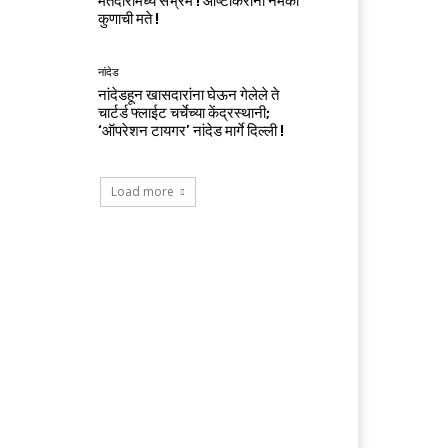
मतदारांमध्ये संभ्रम ! आष्टीकरांना नेमकी
कुणाची मते !
नांदेड
नांदेडहून खासदारांना घेऊन गेलेले ते
चार्टर्ड फ्लाईट चर्चेच्या केंद्रस्थानी;
‘ऑपरेशन टायगर’ नांदेड मार्गे दिल्ली !
Load more