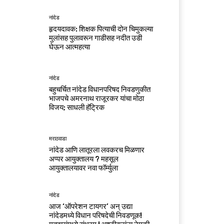
नांदेड
हृदयदावक: शिक्षक पित्याची दोन चिमुकल्या
मुलांसह पुलावरून गाडीसह नदीत उडी
घेऊन आत्महत्या
नांदेड
बहुचर्चित नांदेड विधानपरिषद निवडणुकीत
भाजपचे अमरनाथ राजूरकर यांचा मोठा
विजय; साधली हॅट्रिक
मराठवाडा
नांदेड आणि लातूरला लवकरच मिळणार
अप्पर आयुक्तालय ? महसूल
आयुक्तालयावर नवा फॉर्म्युला
नांदेड
आज ‘ऑपरेशन टायगर’ अन् उद्या
नांदेडमध्ये विधान परिषदेची निवडणूक!