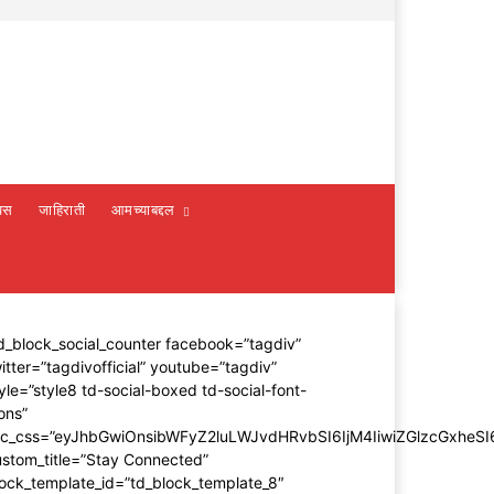
वस
जाहिराती
आमच्याबद्दल
d_block_social_counter facebook=”tagdiv”
itter=”tagdivofficial” youtube=”tagdiv”
yle=”style8 td-social-boxed td-social-font-
ons”
dc_css=”eyJhbGwiOnsibWFyZ2luLWJvdHRvbSI6IjM4IiwiZGlzcGxhe
stom_title=”Stay Connected”
ock_template_id=”td_block_template_8″