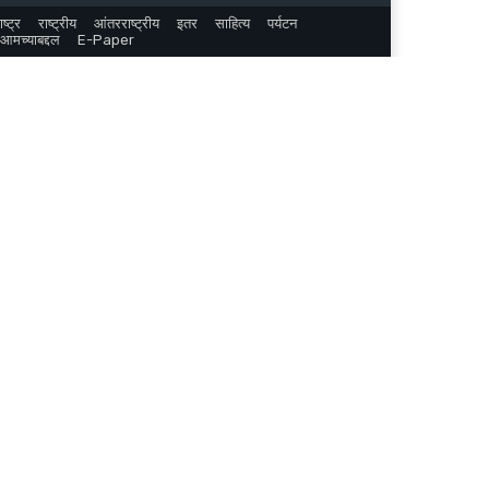
ष्ट्र
राष्ट्रीय
आंतरराष्ट्रीय
इतर
साहित्य
पर्यटन
आमच्याबद्दल
E-Paper