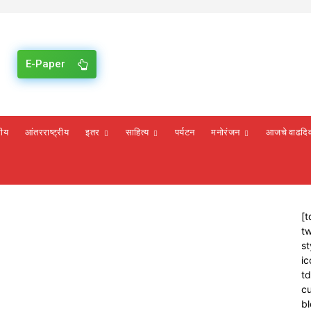
E-Paper
रीय
आंतरराष्ट्रीय
इतर
साहित्य
पर्यटन
मनोरंजन
आजचे वाढदि
[t
tw
st
ic
t
cu
bl