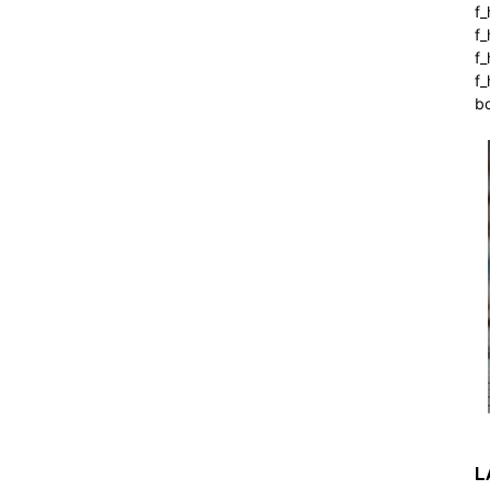
f_
f
f
f_
b
L