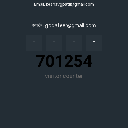
Email: keshavgpatil@gmail.com
संपर्क : godateer@gmail.com
701254
visitor counter