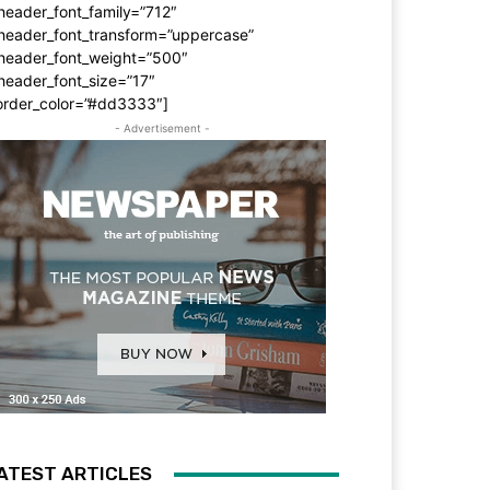
header_font_family=”712″
_header_font_transform=”uppercase”
_header_font_weight=”500″
header_font_size=”17″
order_color=”#dd3333″]
- Advertisement -
ATEST ARTICLES