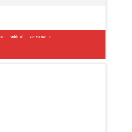
वस
जाहिराती
आमच्याबद्दल