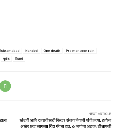
Mukramabad
Nanded
One death
Pre monsoon rain
मुखेड
सिडको
NEXT ARTICLE
ाडाला
खंडणी आणि दहशतीसाठी बिल्डर संजय बियाणी यांची हत्या, हत्येचा
अखेर छडा लागला! रिंदा गँगचा हात, 6 जणांना अटक; डीआयजी