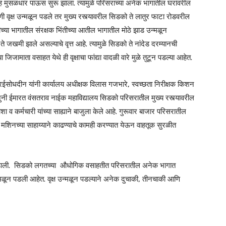
मुसळधार पाऊस सुरू झाला. त्यामुळे परिसराच्या अनेक भागातील घरांवरील
ी वृक्ष उन्मळून पडले तर मुख्य रस्त्यावरील सिडको ते लातुर फाटा रोडवरील
च्या भागातील संरक्षक भिंतीच्या आतील भागातील मोठे झाड उन्मळून
ते जखमी झाले असल्याचे वृत्त आहे. त्यामुळे सिडको ते नांदेड दरम्यानची
जामाता वसाहत येथे ही वृक्षाचा फांद्या वादळी वारे मुळे तुटून पडल्या आहेत.
ॉ.रईसोधदीन यांनी कार्यालय अधीक्षक विलास गजभारे, स्वच्छता निरीक्षक किशन
जुनी ईमारत वंसतराव नाईक महाविद्यालय सिडको परिसरातील मुख्य रस्त्यावरील
ा व कर्मचारी यांच्या साह्याने बाजुला केले आहे. गुरूवार बाजार परिसरातील
मशिनच्या साहाय्याने काढण्याचे कामही करण्यात येऊन वाहतूक सुरळीत
पळ उडाली. सिडको लगतच्या औधोगिक वसाहतीत परिसरातील अनेक भागात
न्मळून पडली आहेत. वृक्ष उन्मळून पडल्याने अनेक दुचाकी, तीनचाकी आणि