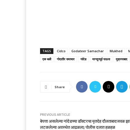
TAGS
Cidco
Godateer Samachar
Mukhed
एक बळी
गोदातीर समाचार
नांदेड
मान्सूनपूर्व पाऊस
मुक्रमाबाद
Share
PREVIOUS ARTICLE
बेपत्ता असलेल्या नांदेडच्या डॉक्टरचा मृतदेह दौलताबादजवळ झ
लटकलेल्या अवस्थेत आढळला; पोलीस दलात हळहळ