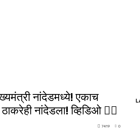
ुख्यमंत्री नांदेडमध्ये! एकाच
L
 ठाकरेही नांदेडला! व्हिडिओ 👇🏻
7419
0