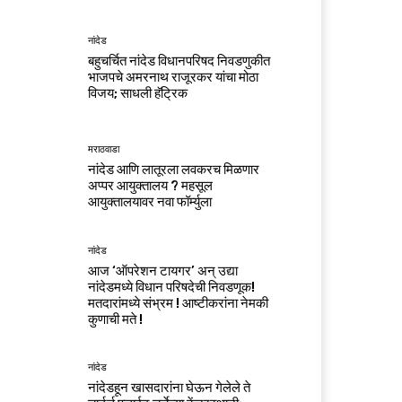
नांदेड
बहुचर्चित नांदेड विधानपरिषद निवडणुकीत
भाजपचे अमरनाथ राजूरकर यांचा मोठा
विजय; साधली हॅट्रिक
मराठवाडा
नांदेड आणि लातूरला लवकरच मिळणार
अप्पर आयुक्तालय ? महसूल
आयुक्तालयावर नवा फॉर्म्युला
नांदेड
आज ‘ऑपरेशन टायगर’ अन् उद्या
नांदेडमध्ये विधान परिषदेची निवडणूक!
मतदारांमध्ये संभ्रम ! आष्टीकरांना नेमकी
कुणाची मते !
नांदेड
नांदेडहून खासदारांना घेऊन गेलेले ते