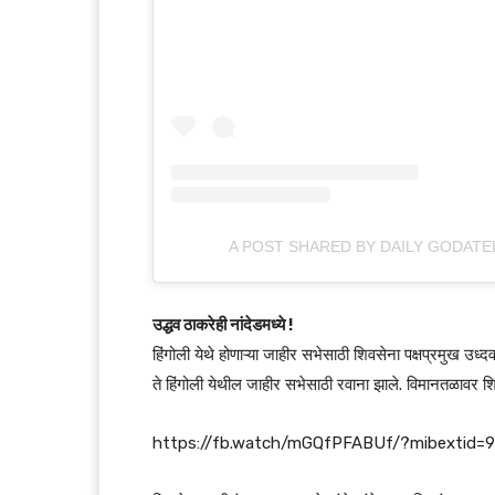
A POST SHARED BY DAILY GODA
उद्धव ठाकरेही नांदेडमध्ये !
हिंगोली येथे होणाऱ्या जाहीर सभेसाठी शिवसेना पक्षप्रमुख उ
ते हिंगोली येथील जाहीर सभेसाठी रवाना झाले. विमानतळावर शिव
https://fb.watch/mGQfPFABUf/?mibextid=