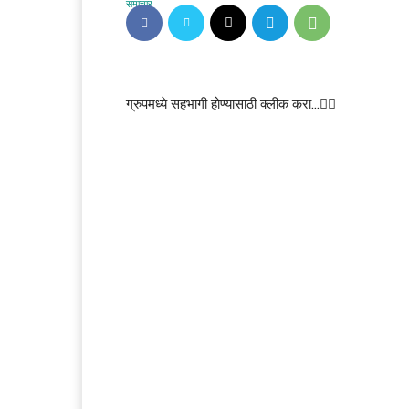
ग्रुपमध्ये सहभागी होण्यासाठी क्लीक करा…👆🏻