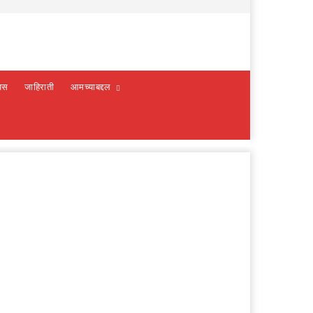
वस
जाहिराती
आमच्याबद्दल