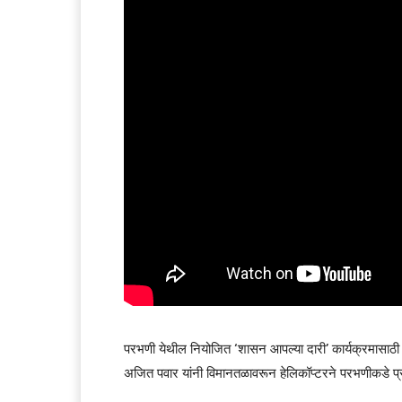
परभणी येथील नियोजित ‘शासन आपल्या दारी’ कार्यक्रमासाठी मुख
अजित पवार यांनी विमानतळावरून हेलिकॉप्टरने परभणीकडे प्