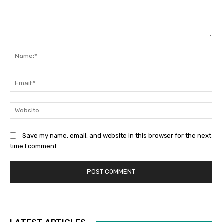
Comment:
Na
Ema
Web
Save my name, email, and website in this browser for the next
time I comment.
LATEST ARTICLES