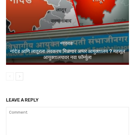
मराठवाडा
नांदेड आणि लातूरला लवकरच मिळणार अप्पर आयुक्तालय ? महसूल
आयुक्तालयावर नवा फॉर्म्युला
LEAVE A REPLY