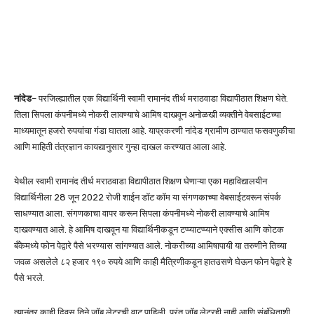
नांदेड
– परजिल्ह्यातील एक विद्यार्थिनी स्वामी रामानंद तीर्थ मराठवाडा विद्यापीठात शिक्षण घेते.
तिला सिपला कंपनीमध्ये नोकरी लावण्याचे आमिष दाखवून अनोळखी व्यक्तीने वेबसाईटच्या
माध्यमातून हजरो रुपयांचा गंडा घातला आहे. याप्रकरणी नांदेड ग्रामीण ठाण्यात फसवणुकीचा
आणि माहिती तंत्रज्ञान कायद्यानुसार गुन्हा दाखल करण्यात आला आहे.
येथील स्वामी रामानंद तीर्थ मराठवाडा विद्यापीठात शिक्षण घेणाऱ्या एका महाविद्यालयीन
विद्यार्थिनीला 28 जून 2022 रोजी शाईन डॉट कॉम या संगणकाच्या वेबसाईटवरून संपर्क
साधण्यात आला. संगणकाचा वापर करून सिपला कंपनीमध्ये नोकरी लावण्याचे आमिष
दाखवण्यात आले. हे आमिष दाखवून या विद्यार्थिनीकडून टप्प्याटप्प्याने एक्सीस आणि कोटक
बँकेमध्ये फोन पेद्वारे पैसे भरण्यास सांगण्यात आले. नोकरीच्या आमिषापायी या तरुणीने तिच्या
जवळ असलेले ८२ हजार १९० रुपये आणि काही मैत्रिणीकडून हात‌उसणे घेऊन फोन पेद्वारे हे
पैसे भरले.
त्यानंतर काही दिवस तिने जॉब लेटरची वाट पाहिली. परंतु जॉब लेटरही नाही आणि संबंधिताशी