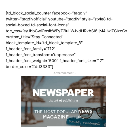
[td_block_social_counter facebook=”tagdiv”
twitter=”tagdivofficial” youtube=”tagdiv” style=”style8 td-
social-boxed td-social-font-icons”
tdc_css=”eyJhbGwiOnsibWFyZ2luLWJvdHRvbSI6IjM4IiwiZGlz
custom_title=”Stay Connected”
block_template_id=”td_block_template_8″
f_header_font_family=”712″
f_header_font_transform=”uppercase”
f_header_font_weight=”500″ f_header_font_size=”17″
border_color=”#dd3333″]
- Advertisement -