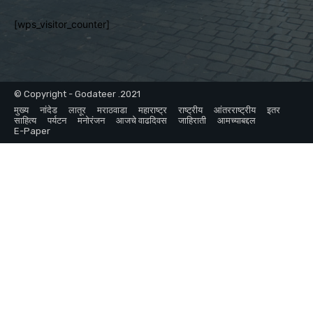
[wps_visitor_counter]
© Copyright - Godateer .2021
मुख्य
नांदेड
लातूर
मराठवाडा
महाराष्ट्र
राष्ट्रीय
आंतरराष्ट्रीय
इतर
साहित्य
पर्यटन
मनोरंजन
आजचे वाढदिवस
जाहिराती
आमच्याबद्दल
E-Paper