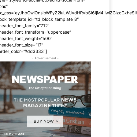
ons”
dc_css=”eyJhbGwiOnsibWFyZ2luLWJvdHRvbSI6IjM4IiwiZGlzcGxhe
ock_template_id=”td_block_template_8″
header_font_family=”712″
_header_font_transform=”uppercase”
_header_font_weight=”500″
header_font_size=”17″
order_color=”#dd3333″]
- Advertisement -