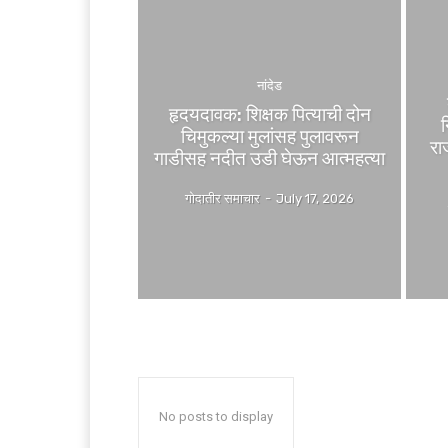
नांदेड
हृदयदावक: शिक्षक पित्याची दोन
चिमुकल्या मुलांसह पुलावरून
रा
गाडीसह नदीत उडी घेऊन आत्महत्या
गोदातीर समाचार
-
July 17, 2026
No posts to display