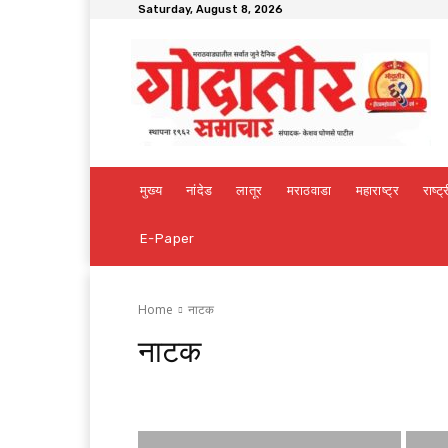
Saturday, August 8, 2026
मुख्य
नांदेड
लातूर
मराठवाडा
महाराष्ट्र
राष्ट्
E-Paper
Home
नाटक
नाटक
आजचे वाढदिवस
आंतरराष्ट्रीय
आमच्याबद्दल
आरोग्य
इतर