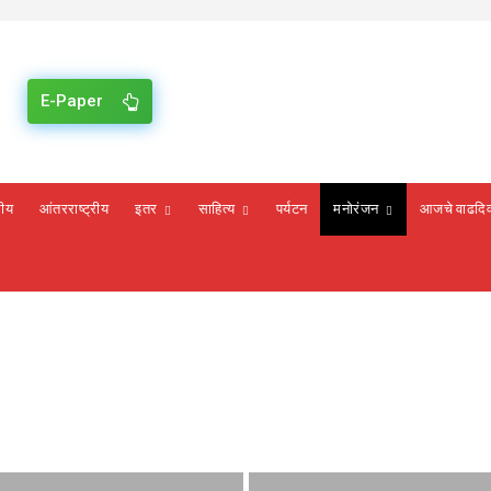
E-Paper
रीय
आंतरराष्ट्रीय
इतर
साहित्य
पर्यटन
मनोरंजन
आजचे वाढदि
कविता