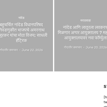
नांदेड
मराठवाडा
बहुचर्चित नांदेड विधानपरिषद
नांदेड आणि लातूरला लवकर
निवडणुकीत भाजपचे अमरनाथ
मिळणार अप्पर आयुक्तालय ? म
जूरकर यांचा मोठा विजय; साधली
आयुक्तालयावर नवा फॉर्म्युला
हॅट्रिक
गोदातीर समाचार
-
June 20, 202
गोदातीर समाचार
-
June 22, 2026
S
[t
tw
st