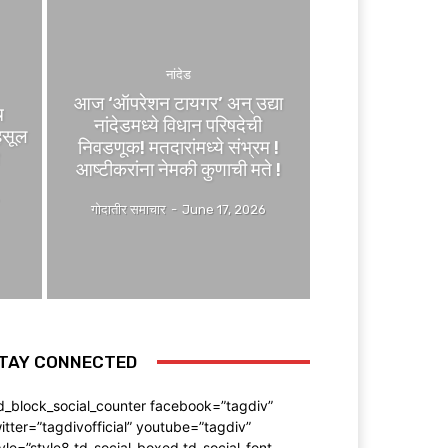
नांदेड
आज ‘ऑपरेशन टायगर’ अन् उद्या
च
नांदेडमध्ये विधान परिषदेची
हसूल
निवडणूक! मतदारांमध्ये संभ्रम !
आष्टीकरांना नेमकी कुणाची मते !
6
गोदातीर समाचार
-
June 17, 2026
TAY CONNECTED
d_block_social_counter facebook=”tagdiv”
itter=”tagdivofficial” youtube=”tagdiv”
yle=”style8 td-social-boxed td-social-font-