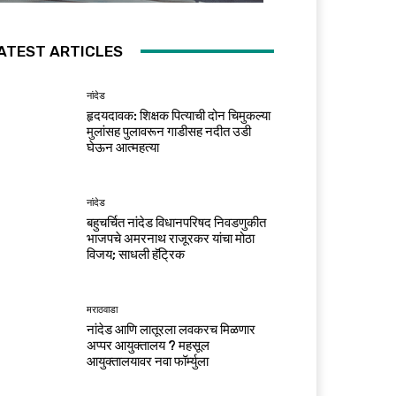
ATEST ARTICLES
नांदेड
हृदयदावक: शिक्षक पित्याची दोन चिमुकल्या
मुलांसह पुलावरून गाडीसह नदीत उडी
घेऊन आत्महत्या
नांदेड
बहुचर्चित नांदेड विधानपरिषद निवडणुकीत
भाजपचे अमरनाथ राजूरकर यांचा मोठा
विजय; साधली हॅट्रिक
मराठवाडा
नांदेड आणि लातूरला लवकरच मिळणार
अप्पर आयुक्तालय ? महसूल
आयुक्तालयावर नवा फॉर्म्युला