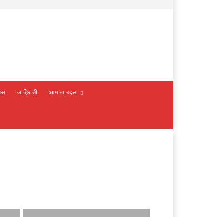
वस
जाहिराती
आमच्याबद्दल