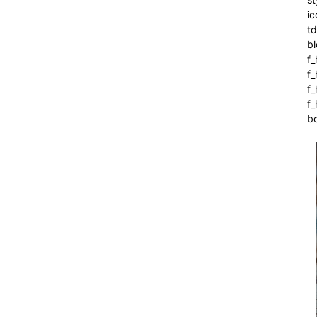
ic
t
bl
f_
f
f
f_
b