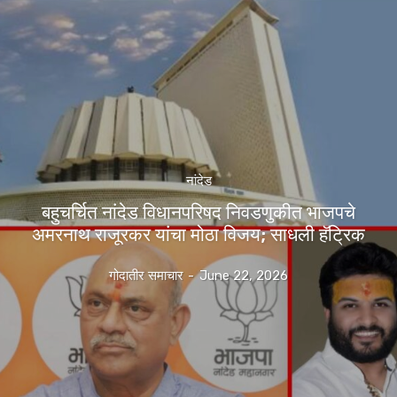
नांदेड
बहुचर्चित नांदेड विधानपरिषद निवडणुकीत भाजपचे
अमरनाथ राजूरकर यांचा मोठा विजय; साधली हॅट्रिक
गोदातीर समाचार
-
June 22, 2026