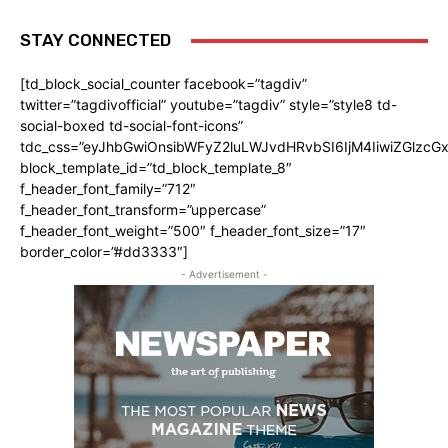
STAY CONNECTED
[td_block_social_counter facebook=”tagdiv”
twitter=”tagdivofficial” youtube=”tagdiv” style=”style8 td-
social-boxed td-social-font-icons”
tdc_css=”eyJhbGwiOnsibWFyZ2luLWJvdHRvbSI6IjM4IiwiZGlz
block_template_id=”td_block_template_8″
f_header_font_family=”712″
f_header_font_transform=”uppercase”
f_header_font_weight=”500″ f_header_font_size=”17″
border_color=”#dd3333″]
- Advertisement -