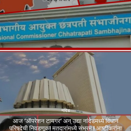
नांदेड
आज ‘ऑपरेशन टायगर’ अन् उद्या नांदेडमध्ये विधान
परिषदेची निवडणूक! मतदारांमध्ये संभ्रम ! आष्टीकरांना