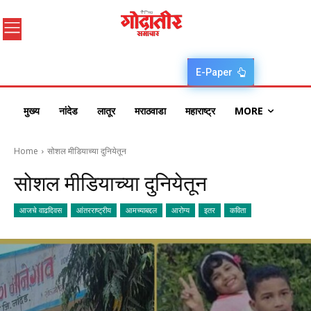
E-Paper
मुख्य
नांदेड
लातूर
मराठवाडा
महाराष्ट्र
MORE
Home
सोशल मीडियाच्या दुनियेतून
सोशल मीडियाच्या दुनियेतून
आजचे वाढदिवस
आंतरराष्ट्रीय
आमच्याबद्दल
आरोग्य
इतर
कविता