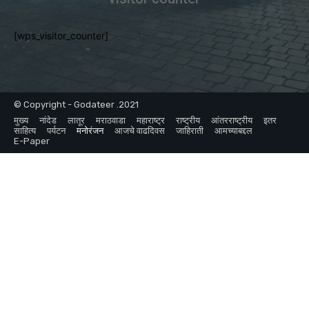
[wps_visitor_counter]
© Copyright - Godateer .2021
मुख्य
नांदेड
लातूर
मराठवाडा
महाराष्ट्र
राष्ट्रीय
आंतरराष्ट्रीय
इतर
साहित्य
पर्यटन
मनोरंजन
आजचे वाढदिवस
जाहिराती
आमच्याबद्दल
E-Paper