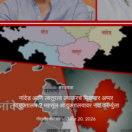
मराठवाडा
नांदेड आणि लातूरला लवकरच मिळणार अप्पर
आयुक्तालय ? महसूल आयुक्तालयावर नवा फॉर्म्युला
गोदातीर समाचार
-
June 20, 2026