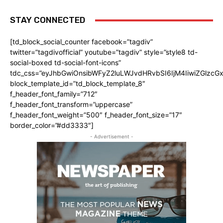
STAY CONNECTED
[td_block_social_counter facebook=”tagdiv”
twitter=”tagdivofficial” youtube=”tagdiv” style=”style8 td-
social-boxed td-social-font-icons”
tdc_css=”eyJhbGwiOnsibWFyZ2luLWJvdHRvbSI6IjM4IiwiZGlz
block_template_id=”td_block_template_8″
f_header_font_family=”712″
f_header_font_transform=”uppercase”
f_header_font_weight=”500″ f_header_font_size=”17″
border_color=”#dd3333″]
- Advertisement -