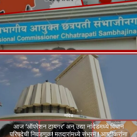
नांदेड
आज ‘ऑपरेशन टायगर’ अन् उद्या नांदेडमध्ये विधान
परिषदेची निवडणूक! मतदारांमध्ये संभ्रम ! आष्टीकरांना