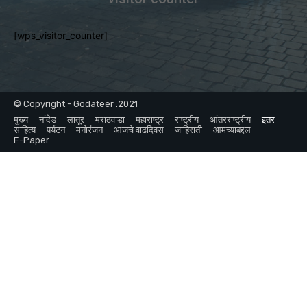
[wps_visitor_counter]
© Copyright - Godateer .2021
मुख्य
नांदेड
लातूर
मराठवाडा
महाराष्ट्र
राष्ट्रीय
आंतरराष्ट्रीय
इतर
साहित्य
पर्यटन
मनोरंजन
आजचे वाढदिवस
जाहिराती
आमच्याबद्दल
E-Paper