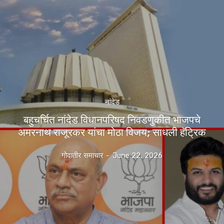
नांदेड
बहुचर्चित नांदेड विधानपरिषद निवडणुकीत भाजपचे
अमरनाथ राजूरकर यांचा मोठा विजय; साधली हॅट्रिक
गोदातीर समाचार
-
June 22, 2026