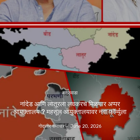
मराठवाडा
नांदेड आणि लातूरला लवकरच मिळणार अप्पर
आयुक्तालय ? महसूल आयुक्तालयावर नवा फॉर्म्युला
गोदातीर समाचार
-
June 20, 2026