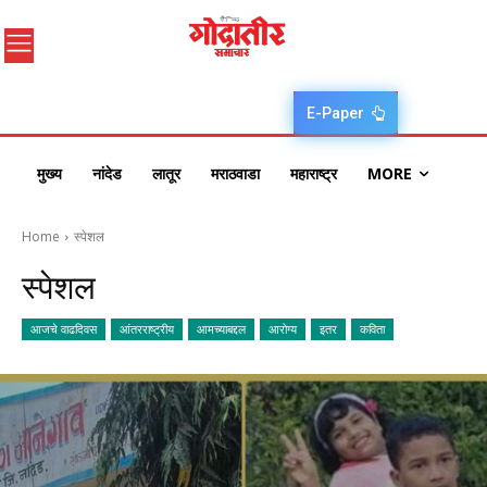
E-Paper
मुख्य
नांदेड
लातूर
मराठवाडा
महाराष्ट्र
MORE
Home
स्पेशल
स्पेशल
आजचे वाढदिवस
आंतरराष्ट्रीय
आमच्याबद्दल
आरोग्य
इतर
कविता