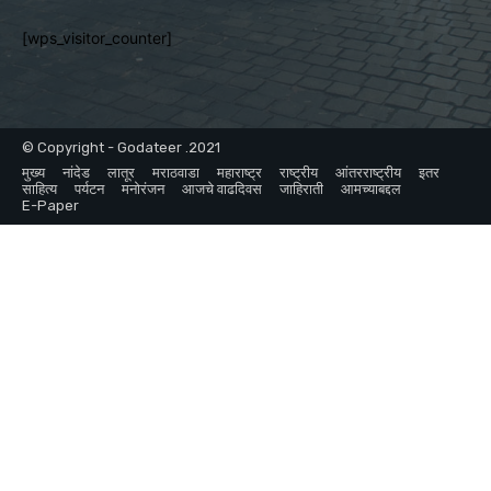
[wps_visitor_counter]
© Copyright - Godateer .2021
मुख्य
नांदेड
लातूर
मराठवाडा
महाराष्ट्र
राष्ट्रीय
आंतरराष्ट्रीय
इतर
साहित्य
पर्यटन
मनोरंजन
आजचे वाढदिवस
जाहिराती
आमच्याबद्दल
E-Paper