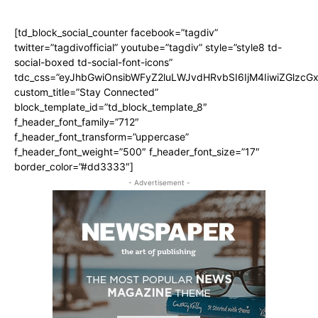
[td_block_social_counter facebook=”tagdiv”
twitter=”tagdivofficial” youtube=”tagdiv” style=”style8 td-
social-boxed td-social-font-icons”
tdc_css=”eyJhbGwiOnsibWFyZ2luLWJvdHRvbSI6IjM4IiwiZGlz
custom_title=”Stay Connected”
block_template_id=”td_block_template_8″
f_header_font_family=”712″
f_header_font_transform=”uppercase”
f_header_font_weight=”500″ f_header_font_size=”17″
border_color=”#dd3333″]
- Advertisement -