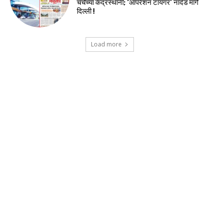
चर्चेच्या केंद्रस्थानी; ‘ऑपरेशन टायगर’ नांदेड मार्गे
दिल्ली !
Load more