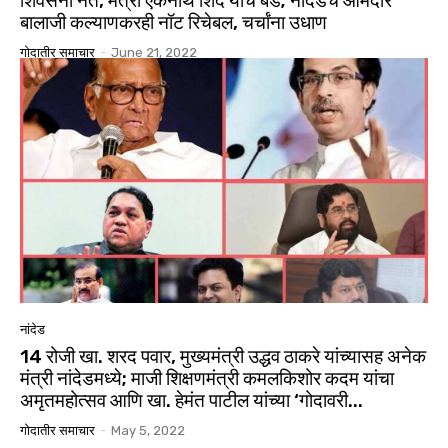
शिवसेना नेते, मंत्री एकनाथ शिंदे यांचे बंड; नांदेडचे आमदार
बालाजी कल्याणकरही नॉट रिचेबल, चर्चांना उधाण
गोदातीर समाचार
-
June 21, 2022
नांदेड
14 रोजी खा. शरद पवार, मुख्यमंत्री उद्धव ठाकरे यांच्यासह अनेक
मंत्री नांदेडमध्ये; माजी शिक्षणमंत्री कमलकिशोर कदम यांचा
अमृतमहोत्सव आणि खा. हेमंत पाटील यांच्या ‘गोदावरी...
गोदातीर समाचार
-
May 5, 2022