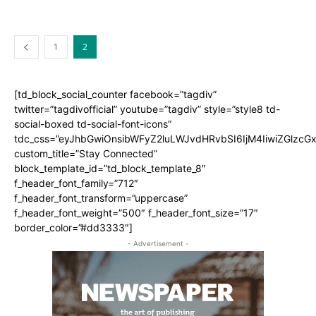
1
2
[td_block_social_counter facebook=”tagdiv”
twitter=”tagdivofficial” youtube=”tagdiv” style=”style8 td-
social-boxed td-social-font-icons”
tdc_css=”eyJhbGwiOnsibWFyZ2luLWJvdHRvbSI6IjM4IiwiZGlz
custom_title=”Stay Connected”
block_template_id=”td_block_template_8″
f_header_font_family=”712″
f_header_font_transform=”uppercase”
f_header_font_weight=”500″ f_header_font_size=”17″
border_color=”#dd3333″]
- Advertisement -