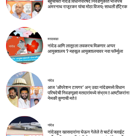
बहुचर्चित नांदेड विधानपरिषद निवडणुकीत भाजपचे
अमरनाथ राजूरकर यांचा मोठा विजय; साधली हॅट्रिक
मराठवाडा
नांदेड आणि लातूरला लवकरच मिळणार अप्पर
आयुक्तालय ? महसूल आयुक्तालयावर नवा फॉर्म्युला
नांदेड
आज ‘ऑपरेशन टायगर’ अन् उद्या नांदेडमध्ये विधान
परिषदेची निवडणूक! मतदारांमध्ये संभ्रम ! आष्टीकरांना
नेमकी कुणाची मते !
नांदेड
नांदेडहून खासदारांना घेऊन गेलेले ते चार्टर्ड फ्लाईट