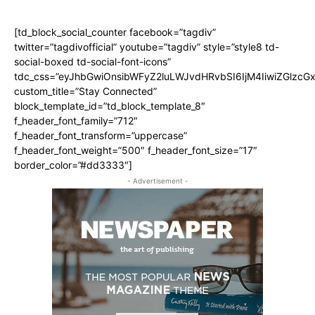
[td_block_social_counter facebook=”tagdiv”
twitter=”tagdivofficial” youtube=”tagdiv” style=”style8 td-
social-boxed td-social-font-icons”
tdc_css=”eyJhbGwiOnsibWFyZ2luLWJvdHRvbSI6IjM4IiwiZGlz
custom_title=”Stay Connected”
block_template_id=”td_block_template_8″
f_header_font_family=”712″
f_header_font_transform=”uppercase”
f_header_font_weight=”500″ f_header_font_size=”17″
border_color=”#dd3333″]
- Advertisement -