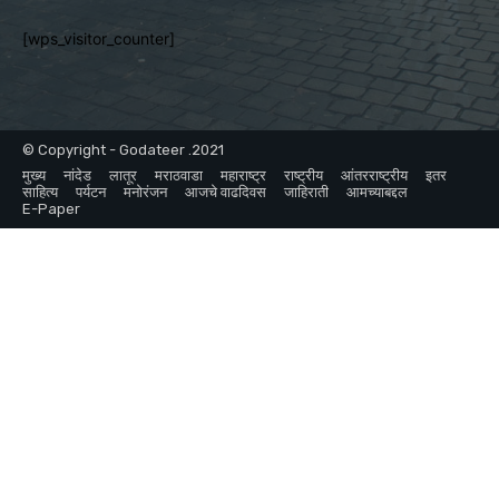
[wps_visitor_counter]
© Copyright - Godateer .2021
मुख्य
नांदेड
लातूर
मराठवाडा
महाराष्ट्र
राष्ट्रीय
आंतरराष्ट्रीय
इतर
साहित्य
पर्यटन
मनोरंजन
आजचे वाढदिवस
जाहिराती
आमच्याबद्दल
E-Paper