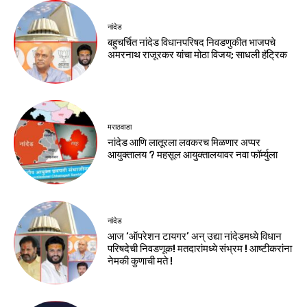
नांदेड
बहुचर्चित नांदेड विधानपरिषद निवडणुकीत भाजपचे
अमरनाथ राजूरकर यांचा मोठा विजय; साधली हॅट्रिक
मराठवाडा
नांदेड आणि लातूरला लवकरच मिळणार अप्पर
आयुक्तालय ? महसूल आयुक्तालयावर नवा फॉर्म्युला
नांदेड
आज ‘ऑपरेशन टायगर’ अन् उद्या नांदेडमध्ये विधान
परिषदेची निवडणूक! मतदारांमध्ये संभ्रम ! आष्टीकरांना
नेमकी कुणाची मते !