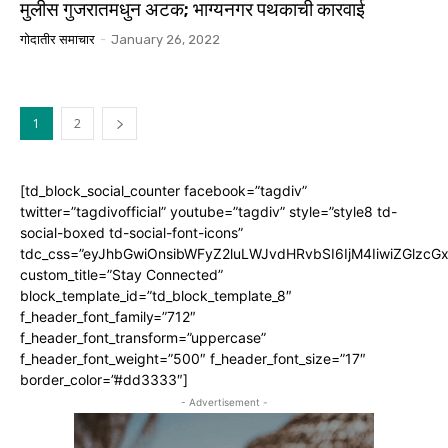
मुलीस गुजरातमधुन अटक; भाग्यनगर पथकाची कारवाई
गोदातीर समाचार
-
January 26, 2022
1
2
[td_block_social_counter facebook=”tagdiv”
twitter=”tagdivofficial” youtube=”tagdiv” style=”style8 td-
social-boxed td-social-font-icons”
tdc_css=”eyJhbGwiOnsibWFyZ2luLWJvdHRvbSI6IjM4IiwiZGlz
custom_title=”Stay Connected”
block_template_id=”td_block_template_8″
f_header_font_family=”712″
f_header_font_transform=”uppercase”
f_header_font_weight=”500″ f_header_font_size=”17″
border_color=”#dd3333″]
- Advertisement -