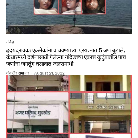
नांदेड
हृदयद्रावक: एकमेकांना वाचवण्याच्या प्रयत्नात 5 जण बुडाले,
कंधारमध्ये दर्शनासाठी गेलेल्या नांदेडच्या एकाच कुटुंबातील पाच
जणांना जगतुंग तलावात जलसमाधी
गोदातीर समाचार
-
August 21, 2022