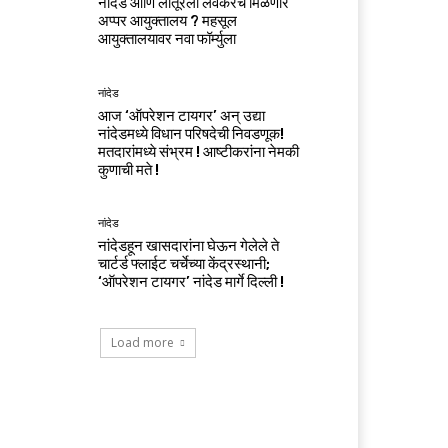
नांदेड आणि लातूरला लवकरच मिळणार
अप्पर आयुक्तालय ? महसूल
आयुक्तालयावर नवा फॉर्म्युला
नांदेड
आज ‘ऑपरेशन टायगर’ अन् उद्या
नांदेडमध्ये विधान परिषदेची निवडणूक!
मतदारांमध्ये संभ्रम ! आष्टीकरांना नेमकी
कुणाची मते !
नांदेड
नांदेडहून खासदारांना घेऊन गेलेले ते
चार्टर्ड फ्लाईट चर्चेच्या केंद्रस्थानी;
‘ऑपरेशन टायगर’ नांदेड मार्गे दिल्ली !
Load more