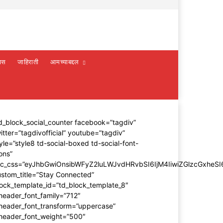
वस
जाहिराती
आमच्याबद्दल
d_block_social_counter facebook=”tagdiv”
itter=”tagdivofficial” youtube=”tagdiv”
yle=”style8 td-social-boxed td-social-font-
ons”
dc_css=”eyJhbGwiOnsibWFyZ2luLWJvdHRvbSI6IjM4IiwiZGlzcGxhe
stom_title=”Stay Connected”
ock_template_id=”td_block_template_8″
header_font_family=”712″
_header_font_transform=”uppercase”
_header_font_weight=”500″