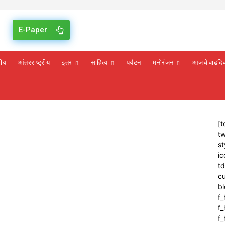
E-Paper
रीय
आंतरराष्ट्रीय
इतर
साहित्य
पर्यटन
मनोरंजन
आजचे वाढदि
[t
tw
st
ic
t
cu
bl
f_
f
f