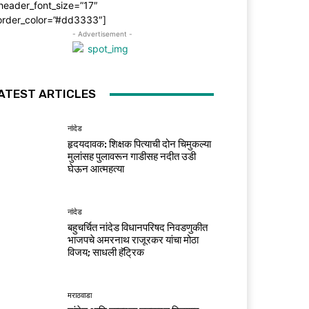
header_font_size=”17″
order_color=”#dd3333″]
- Advertisement -
ATEST ARTICLES
नांदेड
हृदयदावक: शिक्षक पित्याची दोन चिमुकल्या
मुलांसह पुलावरून गाडीसह नदीत उडी
घेऊन आत्महत्या
नांदेड
बहुचर्चित नांदेड विधानपरिषद निवडणुकीत
भाजपचे अमरनाथ राजूरकर यांचा मोठा
विजय; साधली हॅट्रिक
मराठवाडा