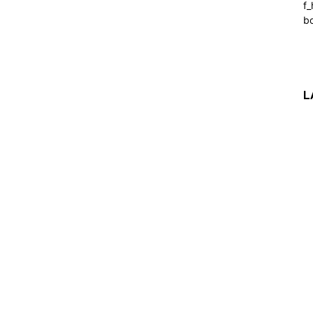
f_
b
L