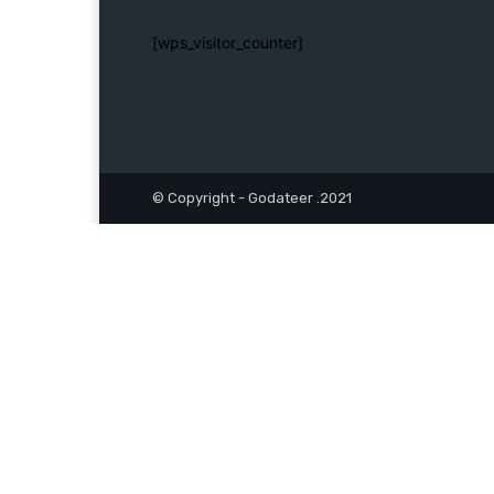
[wps_visitor_counter]
© Copyright - Godateer .2021