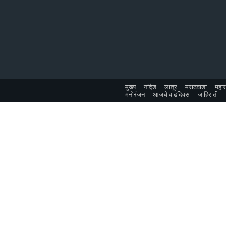
मुख्य
नांदेड
लातूर
मराठवाडा
महारा
मनोरंजन
आजचे वाढदिवस
जाहिराती