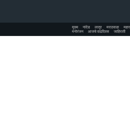
मुख्य
नांदेड
लातूर
मराठवाडा
महारा
मनोरंजन
आजचे वाढदिवस
जाहिराती