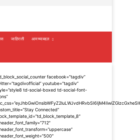
वस
जाहिराती
आमच्याबद्दल
d_block_social_counter facebook=”tagdiv”
itter=”tagdivofficial” youtube=”tagdiv”
yle=”style8 td-social-boxed td-social-font-
ons”
dc_css=”eyJhbGwiOnsibWFyZ2luLWJvdHRvbSI6IjM4IiwiZGlzcGxhe
stom_title=”Stay Connected”
ock_template_id=”td_block_template_8″
header_font_family=”712″
_header_font_transform=”uppercase”
_header_font_weight=”500″