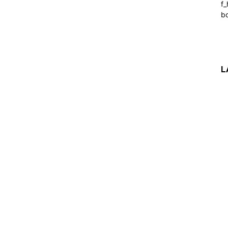
f_
b
L