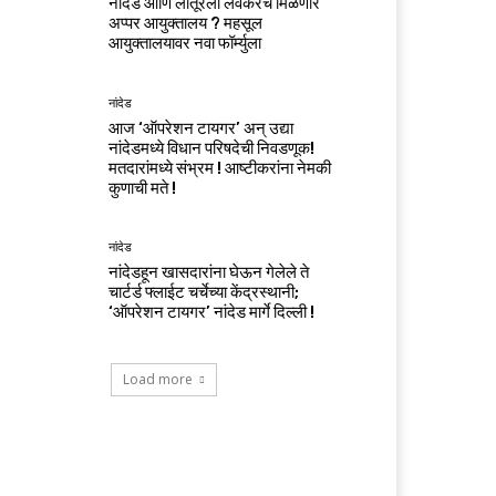
नांदेड आणि लातूरला लवकरच मिळणार
अप्पर आयुक्तालय ? महसूल
आयुक्तालयावर नवा फॉर्म्युला
नांदेड
आज ‘ऑपरेशन टायगर’ अन् उद्या
नांदेडमध्ये विधान परिषदेची निवडणूक!
मतदारांमध्ये संभ्रम ! आष्टीकरांना नेमकी
कुणाची मते !
नांदेड
नांदेडहून खासदारांना घेऊन गेलेले ते
चार्टर्ड फ्लाईट चर्चेच्या केंद्रस्थानी;
‘ऑपरेशन टायगर’ नांदेड मार्गे दिल्ली !
Load more