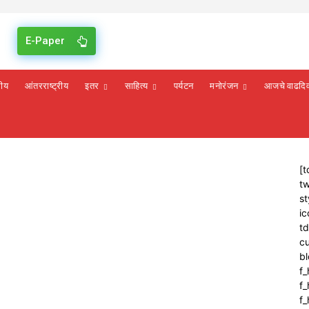
E-Paper
रीय
आंतरराष्ट्रीय
इतर
साहित्य
पर्यटन
मनोरंजन
आजचे वाढदि
[t
tw
st
ic
t
cu
bl
f_
f
f