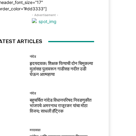
header_font_size=”17″
order_color=”#dd3333″]
- Advertisement -
ATEST ARTICLES
नांदेड
हृदयदावक: शिक्षक पित्याची दोन चिमुकल्या
मुलांसह पुलावरून गाडीसह नदीत उडी
घेऊन आत्महत्या
नांदेड
बहुचर्चित नांदेड विधानपरिषद निवडणुकीत
भाजपचे अमरनाथ राजूरकर यांचा मोठा
विजय; साधली हॅट्रिक
मराठवाडा