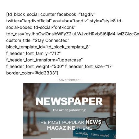
[td_block_social_counter facebook=”tagdiv”
twitter=”tagdivofficial” youtube=”tagdiv” style=”style8 td-
social-boxed td-social-font-icons”
tdc_css=”eyJhbGwiOnsibWFyZ2luLWJvdHRvbSI6IjM4IiwiZGlz
custom_title=”Stay Connected”
block_template_id=”td_block_template_8″
f_header_font_family=”712″
f_header_font_transform=”uppercase”
f_header_font_weight=”500″ f_header_font_size=”17″
border_color=”#dd3333″]
- Advertisement -