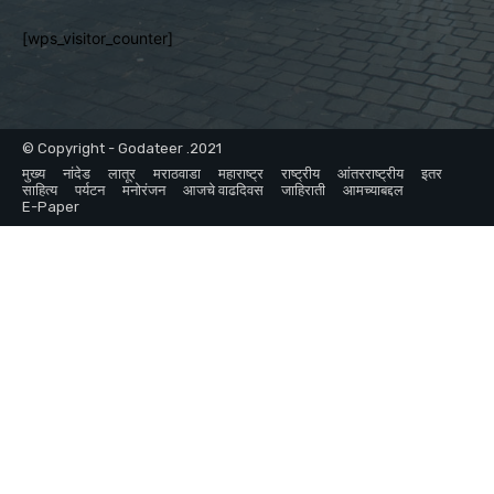
[wps_visitor_counter]
© Copyright - Godateer .2021
मुख्य
नांदेड
लातूर
मराठवाडा
महाराष्ट्र
राष्ट्रीय
आंतरराष्ट्रीय
इतर
साहित्य
पर्यटन
मनोरंजन
आजचे वाढदिवस
जाहिराती
आमच्याबद्दल
E-Paper