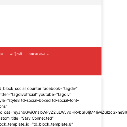
वस
जाहिराती
आमच्याबद्दल
d_block_social_counter facebook=”tagdiv”
itter=”tagdivofficial” youtube=”tagdiv”
yle=”style8 td-social-boxed td-social-font-
ons”
dc_css=”eyJhbGwiOnsibWFyZ2luLWJvdHRvbSI6IjM4IiwiZGlzcGxhe
stom_title=”Stay Connected”
ock_template_id=”td_block_template_8″