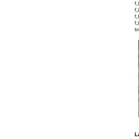
f_
f
f
f_
b
L