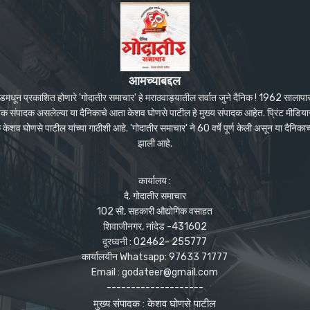
आमच्याबद्दल
ंदेडमधून प्रकाशित होणारे 'गोदातीर समाचार' हे मराठवाड्यातील सर्वात जुने दैनिक ! 1962 सालाप
पक संपादक असलेल्या या दैनिकाचे आता केशव घोणसे पाटील हे मुख्य संपादक आहेत. प्रिंट मीडियास
शव घोणसे पाटील यांच्या गाठीशी आहे. 'गोदातीर समाचार' ने 60 वर्षे पूर्ण केली असून या दैनिकाच
झाली आहे.
कार्यालय :
दै. गोदातीर समाचार
102 सी, सहकारी औद्योगिक वसाहत
शिवाजीनगर, नांदेड -431602
दूरध्वनी : 02462- 255777
कार्यालयीन Whatsapp: 97633 71777
Email : godateer@gmail.com
--------------------
मुख्य संपादक : केशव घोणसे पाटील