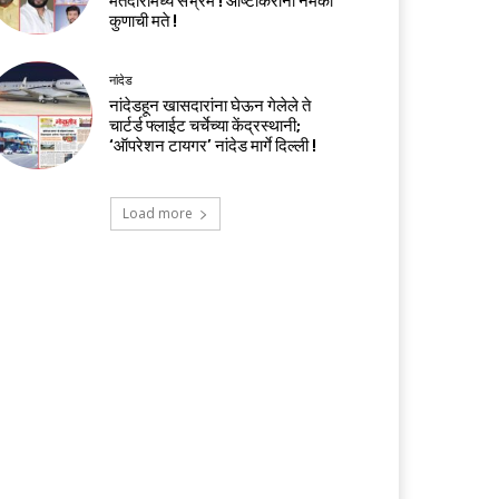
मतदारांमध्ये संभ्रम ! आष्टीकरांना नेमकी
कुणाची मते !
नांदेड
नांदेडहून खासदारांना घेऊन गेलेले ते
चार्टर्ड फ्लाईट चर्चेच्या केंद्रस्थानी;
‘ऑपरेशन टायगर’ नांदेड मार्गे दिल्ली !
Load more