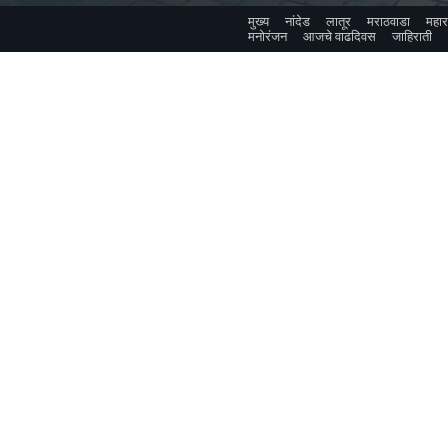
मुख्य
नांदेड
लातूर
मराठवाडा
महारा
मनोरंजन
आजचे वाढदिवस
जाहिराती