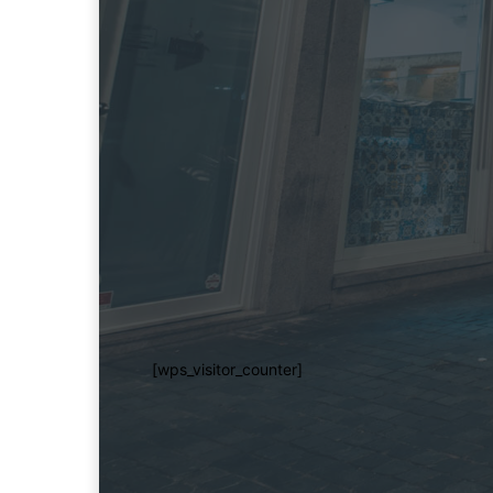
[wps_visitor_counter]