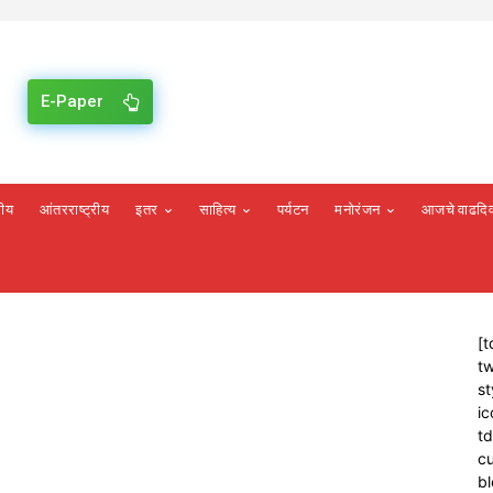
E-Paper
रीय
आंतरराष्ट्रीय
इतर
साहित्य
पर्यटन
मनोरंजन
आजचे वाढदि
[t
tw
st
ic
t
cu
bl