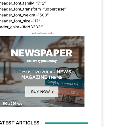
header_font_family=”712″
_header_font_transform=”uppercase”
_header_font_weight=”500″
header_font_size=”17″
order_color=”#dd3333″]
- Advertisement -
ATEST ARTICLES