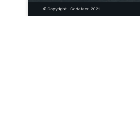
© Copyright - Godateer .2021