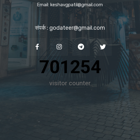
Email: keshavgpatil@gmail.com
संपर्क : godateer@gmail.com
701254
visitor counter