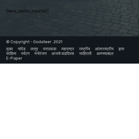
[wps_visitor_counter]
© Copyright - Godateer .2021
मुख्य
नांदेड
लातूर
मराठवाडा
महाराष्ट्र
राष्ट्रीय
आंतरराष्ट्रीय
इतर
साहित्य
पर्यटन
मनोरंजन
आजचे वाढदिवस
जाहिराती
आमच्याबद्दल
E-Paper