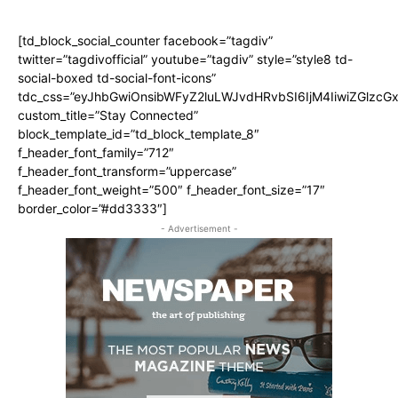
[td_block_social_counter facebook=”tagdiv”
twitter=”tagdivofficial” youtube=”tagdiv” style=”style8 td-
social-boxed td-social-font-icons”
tdc_css=”eyJhbGwiOnsibWFyZ2luLWJvdHRvbSI6IjM4IiwiZGlz
custom_title=”Stay Connected”
block_template_id=”td_block_template_8″
f_header_font_family=”712″
f_header_font_transform=”uppercase”
f_header_font_weight=”500″ f_header_font_size=”17″
border_color=”#dd3333″]
- Advertisement -